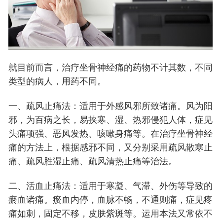
就目前而言，治疗坐骨神经痛的药物不计其数，不同
类型的病人，用药不同。
一、疏风止痛法：适用于外感风邪所致诸痛。风为阳
邪，为百病之长，易挟寒、湿、热邪侵犯人体，症见
头痛项强、恶风发热、咳嗽身痛等。在治疗坐骨神经
痛的方法上，根据感邪不同，又分别采用疏风散寒止
痛、疏风胜湿止痛、疏风清热止痛等治法。
二、活血止痛法：适用于寒凝、气滞、外伤等导致的
瘀血诸痛。瘀血内停，血脉不畅，不通则痛，症见疼
痛如刺，固定不移，皮肤紫斑等。运用本法又常依不