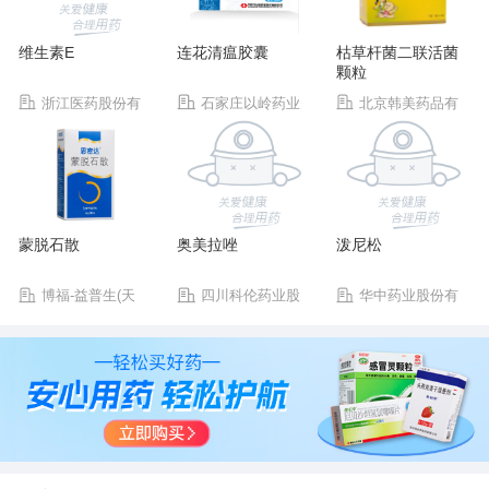
维生素E
连花清瘟胶囊
枯草杆菌二联活菌
颗粒
浙江医药股份有
石家庄以岭药业
北京韩美药品有
限公司新昌制药厂
股份有限公司
限公司
蒙脱石散
奥美拉唑
泼尼松
博福-益普生(天
四川科伦药业股
华中药业股份有
津)制药有限公司
份有限公司
限公司