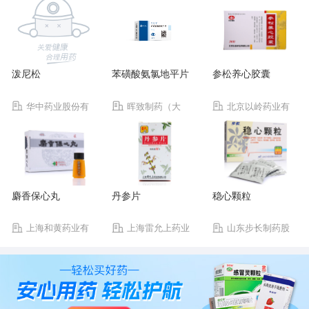
泼尼松
苯磺酸氨氯地平片
参松养心胶囊
华中药业股份有
晖致制药（大
北京以岭药业有
限公司
连）有限公司
限公司
麝香保心丸
丹参片
稳心颗粒
上海和黄药业有
上海雷允上药业
山东步长制药股
限公司
有限公司
份有限公司