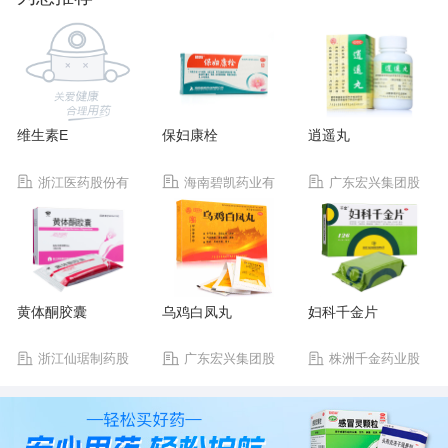
维生素E
保妇康栓
逍遥丸
浙江医药股份有
海南碧凯药业有
广东宏兴集团股
限公司新昌制药厂
限公司
份有限公司宏兴制药
厂
黄体酮胶囊
乌鸡白凤丸
妇科千金片
浙江仙琚制药股
广东宏兴集团股
株洲千金药业股
份有限公司
份有限公司宏兴制药
份有限公司
厂