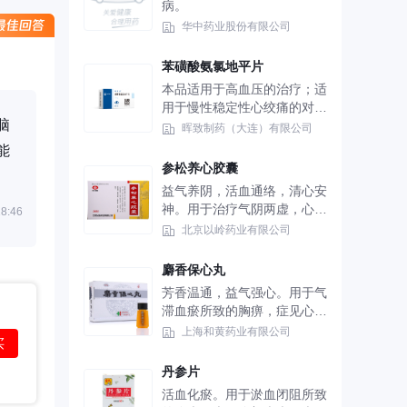
病。
华中药业股份有限公司
苯磺酸氨氯地平片
本品适用于高血压的治疗；适
用于慢性稳定性心绞痛的对症
脑
治疗；用于确诊或可疑的血管
晖致制药（大连）有限公司
痉挛性心绞痛的治疗，均可单
能
独应用，也可与其他抗高血压
参松养心胶囊
药物、抗心绞痛药物联合应
益气养阴，活血通络，清心安
用。
神。用于治疗气阴两虚，心络
8:46
瘀阻引起的冠心病室性早搏，
北京以岭药业有限公司
症见心悸不安，气短乏力，动
则加剧，胸部闷痛，失眠多
麝香保心丸
梦，盗汗，神倦懒言。
芳香温通，益气强心。用于气
滞血瘀所致的胸痹，症见心前
区疼痛、固定不移；心肌缺血
上海和黄药业有限公司
买
所致的心绞痛、心肌梗死见上
述证候者。
丹参片
活血化瘀。用于淤血闭阻所致