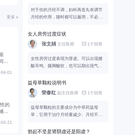
检查，排除有其他疾病可能性。
对于你的月经不调，妇科再造丸有调节
月经的作用，随时都可以服用，不必非
更多
得月经来潮的时候服用。建议服用药物
调节几个月，你平时要保持情绪稳定，
女人房劳过度症状
不要熬夜，适当的体育锻炼，可以帮助
张文娟
主任医师
1个回答
月经正常。也可以到正规医院检查下载
确定用药。
呕
女性房劳过度表现为肾虚。可以出现腰
同
酸耳鸣、腿脚酸软，也可以期出现气血
-04-01
亏虚、面色发黄、容易疲劳、手脚冰
凉、性冷淡，还可以出现黑眼圈等。总
益母草颗粒说明书
之女性房事过度会出现整体的一个体质
荣春红
副主任医师
1个回答
下降的状态，建议房劳有节，避免过
度，出现此类症状可以吃滋补肝肾的药
益母草颗粒的主要成分为中草药益母
物。如
、乌鸡白凤丸等。平时可以进行
哺乳
草，它用于治疗月经量减少、月经不调
一些适当的体育锻炼增强个人体质。
等症状，可直接用开水冲服，一次服用
-03-21
一袋，一日两次。该药物对身体没什么
勃起不坚是肾阴虚还是阳虚？