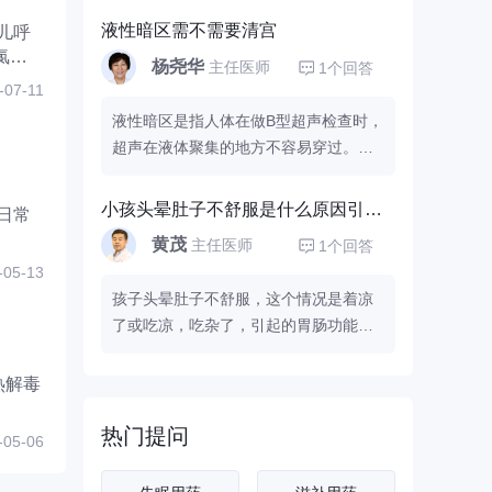
治疗前列腺疾病的植物制剂，可以抗
以坚持运动进行辅助治疗，平常要积极
炎、抗水肿、调节平滑肌张力，有效改
液性暗区需不需要清宫
儿呼
参加体育锻炼，以提高身心素质，增强
善排尿症状，从中医角度来讲，它可以
氯苯
杨尧华
主任医师
1个回答
意念控制能力。多食一些具有补肾固精
补肾固本，养护前列腺，提高免疫力，
-07-11
作用的食物，如栗子，甲鱼，鸽蛋，猪
做到治疗养护全面结合。同时要注意服
液性暗区是指人体在做B型超声检查时，
腰等。患者应及时到正规医院的泌尿外
药的同时还要注意忌辛辣、刺激等食
超声在液体聚集的地方不容易穿过。液
科就诊。
物，如酒、辣椒、咖啡、浓茶等，也要
性暗区是指人体在做B型超声检查时，超
避免憋尿、长时间久坐等。
声在液体聚集的地方不容易穿过。药流
小孩头晕肚子不舒服是什么原因引起的
日常
容易出现流不干净的情况，如果流不干
黄茂
主任医师
1个回答
净，就要清宫或用药促排，液性暗区这
-05-13
个是指宫内有瘀血没办法排出，这种情
孩子头晕肚子不舒服，这个情况是着凉
况不需要清宫。意见建议：可以吃新生
了或吃凉，吃杂了，引起的胃肠功能紊
化颗粒或
，同时吃阿莫西林消炎，连续
乱，肠胃感冒，可以给孩子吃点小柴胡
用几天看看。有条件的话到正规医院做
颗粒和
也可以给孩子吃点益生菌调理一
热解毒
个检查，排除有其他疾病可能性。
下肠道正常菌群，若是孩子肚子特别不
舒服，可以用藿香正气胶囊打开胶囊和
热门提问
-05-06
水调成糊状，然后放到孩子的肚脐眼
里，用贴服的小贴贴上，同时要注意孩