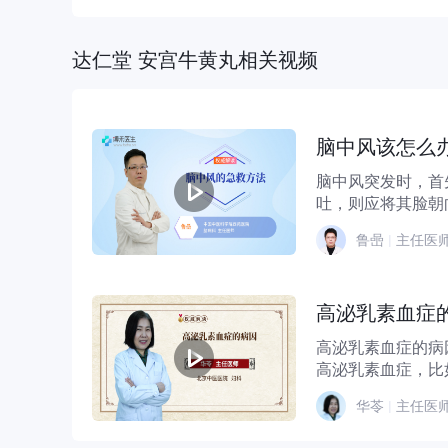
达仁堂 安宫牛黄丸相关视频
脑中风该怎么
脑中风突发时，首
吐，则应将其脸朝
时，应立即拨打120急
鲁喦
|
主任医
高泌乳素血症
高泌乳素血症的病因
高泌乳素血症，比
期等。 ...
华苓
|
主任医