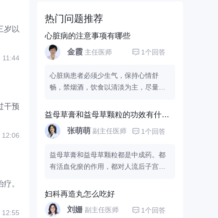
热门问题推荐
三岁以
心脏病的注意事项有哪些
金霞
主任医师
1个回答
 11:44
心脏病患者必须少生气，保持心情舒
畅，禁烟酒，饮食以清淡为主，尽量少
食油腻以及辛辣刺激性食物，避免剧烈
过干预
活动，可以在空气良好的地方，适当的
益母草膏和益母草颗粒的功效有什么不同
散步，家中要常备硝酸甘油，速效救心
张萌萌
副主任医师
1个回答
丸或者
，在突然发病的情况下可以及时
 12:06
的自救。出现什么不舒服的症状，还是
益母草膏和益母草颗粒都是中成药。都
去医院检查一下比较好。
有活血化瘀的作用，都对人流后子宫复
旧起到辅助治疗的作用，只是药物的制
治疗。
作的剂型不同而已。建议根据医生的医
妇科再造丸怎么吃好
嘱和药物说明进行服用，并加强观察出
刘姗
副主任医师
1个回答
 12:55
血的情况。有条件的话到正规医院做个