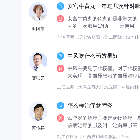
安宫牛黄丸一年吃几次针对
安宫牛黄丸的药丸都是非常大的
内的一次服用1/4丸，一天使用一
董国荣
主治医师
|
辽宁省朝阳市第二医院
|
妇产科
中风吃什么药效果好
中风主要见于脑梗塞。对于脑梗
来实现。高血压患者的血压治疗目标
廖张元
主任医师
|
天津医科大学总医院
|
神经内科
怎么样治疗盆腔炎
盆腔炎的治疗主要是药物治疗。
该病治疗的越及时，治愈率越高。
何传祥
副主任医师
|
江西省妇幼保健院
|
产科