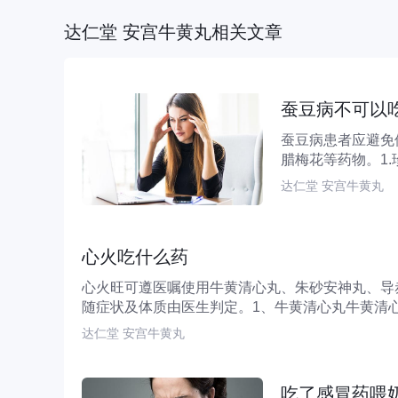
达仁堂 安宫牛黄丸相关文章
蚕豆病不可以
蚕豆病患者应避免
腊梅花等药物。1
细胞氧化损伤。蚕豆.
达仁堂 安宫牛黄丸
心火吃什么药
心火旺可遵医嘱使用牛黄清心丸、朱砂安神丸、导
随症状及体质由医生判定。1、牛黄清心丸牛黄清心
达仁堂 安宫牛黄丸
吃了感冒药喂