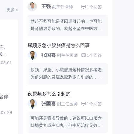
副作用，但如过量或长期服用，有可能
王强
副主任医师
1个回答
对身体产生毒副作用，要特别注意。
更多
勃起不坚可能是肾阳虚引起的，也可能
是肾阴虚导致的。勃起不坚在中医方面
属于阳痿的范畴，成年男性会因为阴茎
勃起功能丧失或减退导致不能正常完成
尿频尿急小腹胀痛是怎么回事
连、
性生活，在行房时会出现勃起不坚或阴
发红
张国喜
副主任医师
1个回答
茎不能勃起，这个可能是肾阳虚引起
-08-01
的。病人除了会出现勃起不坚，还会伴
尿频、尿急、小腹胀痛这种情况多考虑
面色苍白、精神萎靡、腰膝酸软、舌苔
为前列腺的炎症反应刺激而引起的，这
淡白、头晕目眩等表现。另外出现肾阴
种临床表现是比较常见的。建议您可以
虚时，也会有勃起不坚、头晕耳鸣、腰
检查前列腺液或者是彩超以及尿常规，
膝酸痛、失眠多梦等表现。建议若是肾
夜尿频多怎么引起的
者伴
这样才能做出一个明确的判断，要根据
阳虚引起的勃起不坚，需要在医生的指
张国喜
副主任医师
1个回答
不同的情况来选择药物干预和理疗的一
导下用金匮肾气丸、
等药物治疗，阴虚
-07-29
种治疗方式。例如前列腺炎可在医生指
可用六味地黄丸。平时需要养成规律的
可能还是肾虚导致的，建议可以口服六
导下服用
进行治疗，
是以油菜花粉为主
生活习惯，避免长时间熬夜，每天可以
味地黄丸或左归丸，但中药治疗见效
要原料的植物制剂，是国内第一个专业
适当运动。
慢，建议在采用药物治疗的同时，还可