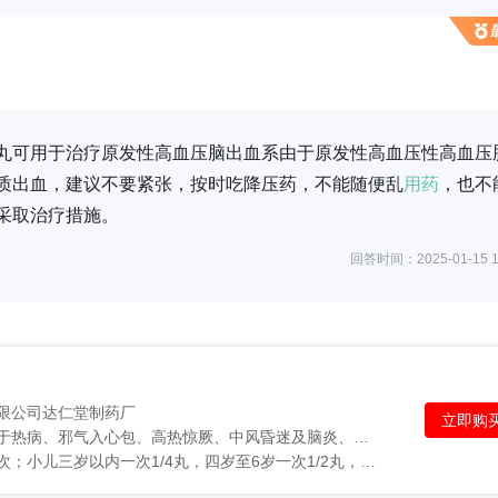
丸可用于治疗原发性高血压脑出血系由于原发性高血压性高血压
质出血，建议不要紧张，按时吃降压药，不能随便乱
用药
，也不
采取治疗措施。
回答时间：2025-01-15 1
限公司达仁堂制药厂
立即购
功能主治：清热解毒、镇惊开窍。用于热病、邪气入心包、高热惊厥、中风昏迷及脑炎、中毒性脑病、脑出血、败血症见上述症候者。
用法用量：口服。一次一丸，一日一次；小儿三岁以内一次1/4丸，四岁至6岁一次1/2丸，一日...