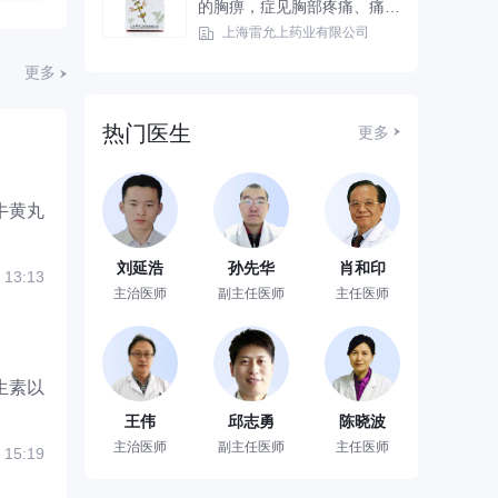
的胸痹，症见胸部疼痛、痛处
固定、舌质紫暗；冠心病心绞
上海雷允上药业有限公司
痛见上述证候者
更多
热门医生
更多
牛黄丸
刘延浩
孙先华
肖和印
 13:13
主治医师
副主任医师
主任医师
生素以
王伟
邱志勇
陈晓波
主治医师
副主任医师
主任医师
 15:19