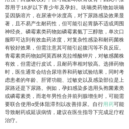
荐用于18岁以下青少年及孕妇。呋喃类药物如呋喃
妥因肠溶片，在尿液中浓度高，对下尿路感染效果显
著，且不易产生耐药性，但可能引起胃肠不适或周围
神经炎。磷霉素类药物如磷霉素氨丁三醇散，单次口
服即可达到有效血药浓度，对复杂性感染和耐药菌株
有较好效果，但需注意其可能引起腹泻等不良反应。
青霉素类药物如阿莫西林克拉维酸钾片，对敏感菌株
有效，但需进行皮试，且耐药率相对较高。选择药物
时，医生通常会结合尿培养和药敏试验结果，同时考
虑患者的年龄、肝肾功能、过敏史以及感染部位是上
尿路还是下尿路。例如，孕妇感染多选用头孢菌素类
或磷霉素类，而老年男性合并前列腺增生时，可能需
要联合使用α受体阻滞剂以改善排尿。自行
用药
可能
导致耐药或延误病情，建议在医生指导下完成足疗程
治疗。