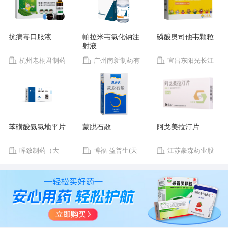
抗病毒口服液
帕拉米韦氯化钠注
磷酸奥司他韦颗粒
射液
杭州老桐君制药
广州南新制药有
宜昌东阳光长江
有限公司
限公司
药业股份有限公司
苯磺酸氨氯地平片
蒙脱石散
阿戈美拉汀片
晖致制药（大
博福-益普生(天
江苏豪森药业股
连）有限公司
津)制药有限公司
份有限公司