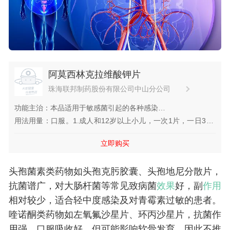
阿莫西林克拉维酸钾片
珠海联邦制药股份有限公司中山分公司
功能主治：本品适用于敏感菌引起的各种感染
1.上呼吸道感染:鼻窦炎、扁桃体炎、咽炎等。
用法用量：口服。1.成人和12岁以上小儿，一次1片，一日3次,
2.下呼吸道感染:急性支气管炎、慢性支气管炎急性发作、肺
严重感染时剂量可加倍。2.未经重新检查，连续治疗期不超过14
立即购买
炎、肺脓肿和支气管合并感染等。
日。
3.泌尿系统感染:膀胱炎、尿道炎、肾盂肾炎、前列腺炎、盆腔
头孢菌素类药物如头孢克肟胶囊、头孢地尼分散片，
炎、淋病奈瑟菌尿路感染及软性下疳等。
4.皮肤和软组织感染:疖、脓肿、蜂窝组织炎、伤口感染、腹内
抗菌谱广，对大肠杆菌等常见致病菌
效果
好，副
作用
脓毒症等。
相对较少，适合轻中度感染及对青霉素过敏的患者。
5.其他感染:中耳炎、骨髓炎、败血症、腹膜炎和手术后感染
喹诺酮类药物如左氧氟沙星片、环丙沙星片，抗菌作
等。
用强，口服吸收好，但可能影响软骨发育，因此不推