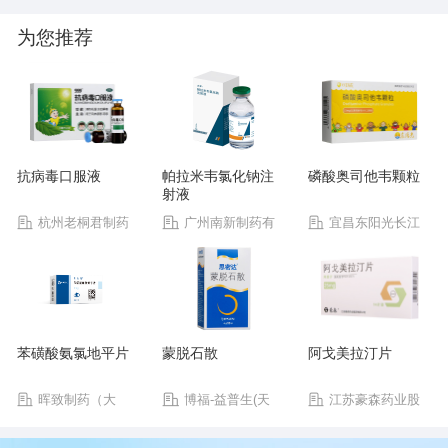
为您推荐
抗病毒口服液
帕拉米韦氯化钠注
磷酸奥司他韦颗粒
射液
杭州老桐君制药
广州南新制药有
宜昌东阳光长江
有限公司
限公司
药业股份有限公司
苯磺酸氨氯地平片
蒙脱石散
阿戈美拉汀片
晖致制药（大
博福-益普生(天
江苏豪森药业股
连）有限公司
津)制药有限公司
份有限公司