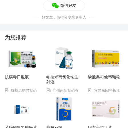
微信好友
好文章，值得分享给更多人
为您推荐
抗病毒口服液
帕拉米韦氯化钠注
磷酸奥司他韦颗粒
射液
杭州老桐君制药
广州南新制药有
宜昌东阳光长江
有限公司
限公司
药业股份有限公司
苯磺酸氨氯地平片
蒙脱石散
阿戈美拉汀片