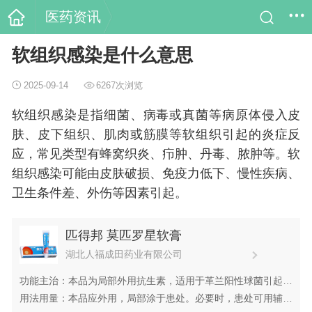
医药资讯
软组织感染是什么意思
2025-09-14
6267次浏览
软组织感染是指细菌、病毒或真菌等病原体侵入皮
肤、皮下组织、肌肉或筋膜等软组织引起的炎症反
应，常见类型有蜂窝织炎、疖肿、丹毒、脓肿等。软
组织感染可能由皮肤破损、免疫力低下、慢性疾病、
卫生条件差、外伤等因素引起。
匹得邦 莫匹罗星软膏
湖北人福成田药业有限公司
功能主治：本品为局部外用抗生素，适用于革兰阳性球菌引起的
皮肤感染，例如:脓疱病、疖肿、毛囊炎等原发性皮肤感染及湿
用法用量：本品应外用，局部涂于患处。必要时，患处可用辅料