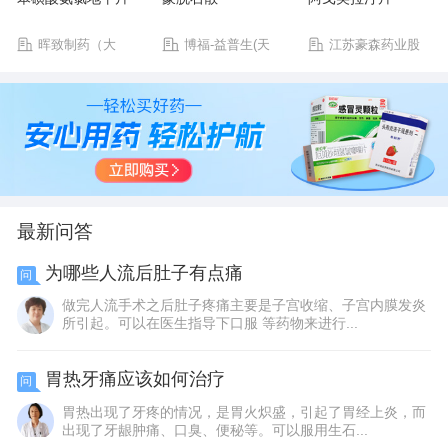
晖致制药（大
博福-益普生(天
江苏豪森药业股
连）有限公司
津)制药有限公司
份有限公司
最新问答
为哪些人流后肚子有点痛
问
做完人流手术之后肚子疼痛主要是子宫收缩、子宫内膜发炎
所引起。可以在医生指导下口服 等药物来进行...
胃热牙痛应该如何治疗
问
胃热出现了牙疼的情况，是胃火炽盛，引起了胃经上炎，而
出现了牙龈肿痛、口臭、便秘等。可以服用生石...