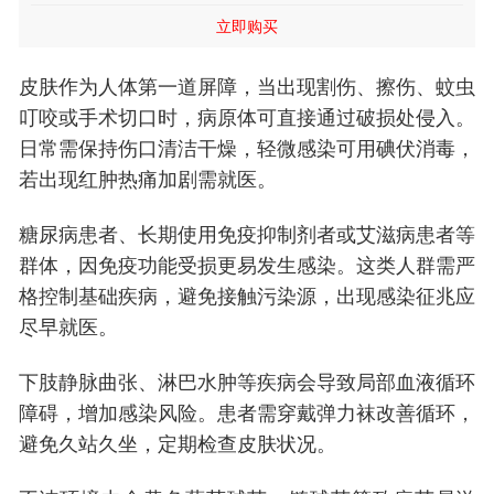
疹合并感染、不超过10厘米*10厘米面积的浅表性创伤合并感染
包扎或敷盖，每日3次，5天一疗程，必要时可重复一疗程。
立即购买
等继发性皮肤感染。
皮肤作为人体第一道屏障，当出现割伤、擦伤、蚊虫
叮咬或手术切口时，病原体可直接通过破损处侵入。
日常需保持伤口清洁干燥，轻微感染可用碘伏消毒，
若出现红肿热痛加剧需就医。
糖尿病患者、长期使用免疫抑制剂者或艾滋病患者等
群体，因免疫功能受损更易发生感染。这类人群需严
格控制基础疾病，避免接触污染源，出现感染征兆应
尽早就医。
下肢静脉曲张、淋巴水肿等疾病会导致局部血液循环
障碍，增加感染风险。患者需穿戴弹力袜改善循环，
避免久站久坐，定期检查皮肤状况。