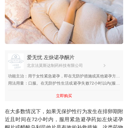
爱无忧 左炔诺孕酮片
北京法莫斯达制药科技有限公司
功能主治：用于女性紧急避孕，即在无防护措施或其他避孕方法
偶然失误时使用。
用法用量：口服。在无防护性生活或避孕失败72小时以内(服用
越早，避孕效果越好)，单次口服1片。
立即购买
在大多数情况下，如果无保护性行为发生在排卵期附
近且时间在72小时内，服用紧急避孕药如左炔诺孕
酮片或醋酸乌利司他片是有效的补救措施。这类药物