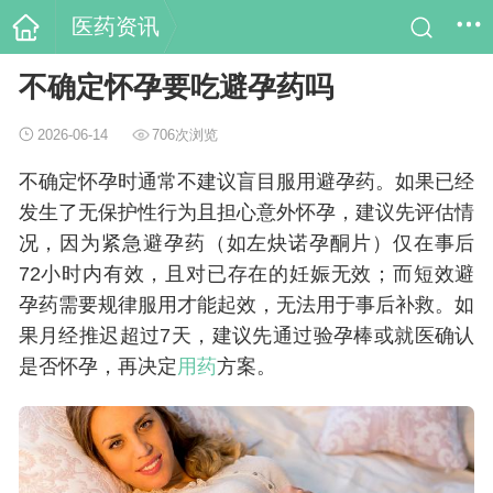
医药资讯
不确定怀孕要吃避孕药吗
2026-06-14
706次浏览
不确定怀孕时通常不建议盲目服用避孕药。如果已经
发生了无保护性行为且担心意外怀孕，建议先评估情
况，因为紧急避孕药（如左炔诺孕酮片）仅在事后
72小时内有效，且对已存在的妊娠无效；而短效避
孕药需要规律服用才能起效，无法用于事后补救。如
果月经推迟超过7天，建议先通过验孕棒或就医确认
是否怀孕，再决定
用药
方案。