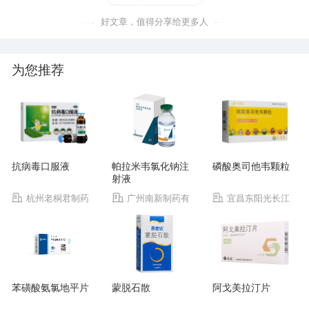
好文章，值得分享给更多人
为您推荐
抗病毒口服液
帕拉米韦氯化钠注
磷酸奥司他韦颗粒
射液
杭州老桐君制药
广州南新制药有
宜昌东阳光长江
有限公司
限公司
药业股份有限公司
苯磺酸氨氯地平片
蒙脱石散
阿戈美拉汀片