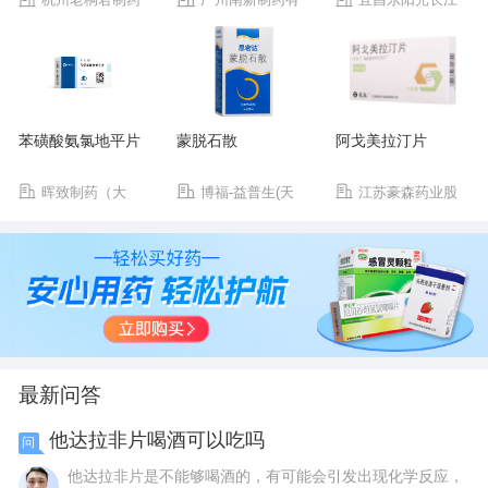
有限公司
限公司
药业股份有限公司
苯磺酸氨氯地平片
蒙脱石散
阿戈美拉汀片
晖致制药（大
博福-益普生(天
江苏豪森药业股
连）有限公司
津)制药有限公司
份有限公司
最新问答
他达拉非片喝酒可以吃吗
问
他达拉非片是不能够喝酒的，有可能会引发出现化学反应，