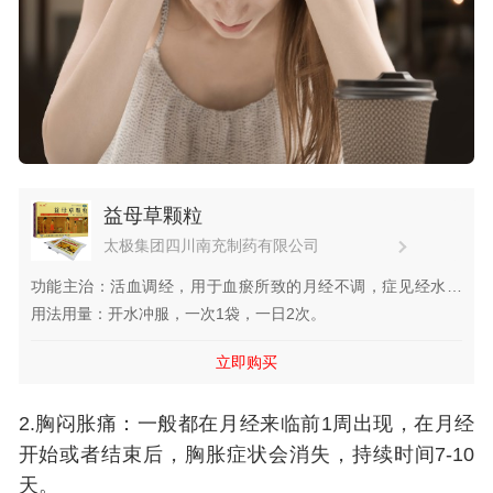
益母草颗粒
太极集团四川南充制药有限公司
功能主治：活血调经，用于血瘀所致的月经不调，症见经水量
少。
用法用量：开水冲服，一次1袋，一日2次。
立即购买
2.胸闷胀痛：一般都在月经来临前1周出现，在月经
开始或者结束后，胸胀症状会消失，持续时间7-10
天。