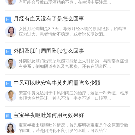
有可能会导致出现酒精的不良，在生活中要注意...
月经有血又没有了是怎么回事
问
女性月经周期是3-7天，导致月经不调的原因很多，如精神
压力过大、患者情绪不稳定、或者说长期饮酒...
外阴及肛门周围坠胀怎么回事
问
外阴以及肛门出现坠胀感可能是上火引起的，与阴部炎症也
有关系，例如阴道炎以及宫颈炎。还有在阴道区...
中风可以吃安宫牛黄丸吗需吃多少颗
问
安宫牛黄丸适用于中风阳闭症的治疗，这是一种热证。临床
表现为突然昏迷、神志不清、半身不遂、口眼歪...
宝宝半夜呕吐如何用药效果好
问
宝宝半夜出现呕吐的情况，首先要明确宝宝是什么原因导致
的呕吐，若是因消化不良引发的呕吐，可以给宝...