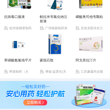
抗病毒口服液
帕拉米韦氯化钠注
磷酸奥司他韦颗粒
射液
杭州老桐君制药
广州南新制药有
宜昌东阳光长江
有限公司
限公司
药业股份有限公司
苯磺酸氨氯地平片
蒙脱石散
阿戈美拉汀片
晖致制药（大
博福-益普生(天
江苏豪森药业股
连）有限公司
津)制药有限公司
份有限公司