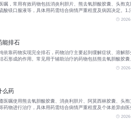
医嘱，常用有效药物包括消炎利胆片、熊去氧胆酸胶囊、头孢克
硫酸镁口服液等，具体用药需结合病情严重程度及病因决定。1.
有清热、祛湿、利胆的功效，适用于慢性胆囊炎或胆囊炎恢复期
2026
上腹隐痛、口苦等
药能排石
纯依靠药物实现完全排石，药物治疗主要起到缓解症状、溶解部
结石形成的作用。常见用于辅助治疗的药物包括熊去氧胆酸胶囊
嗪米特肠溶片、匹维溴铵片、曲美布汀片等。1.溶解结石熊去氧
2026
于治疗胆固醇性
什么药
遵医嘱使用熊去氧胆酸胶囊、消炎利胆片、阿莫西林胶囊、头孢
等药物进行治疗，具体用药需结合病情严重程度及个体差异由医
酸胶囊熊去氧胆酸胶囊主要用于溶解胆固醇性结石，适用于胆囊
2026
的患者。该药物