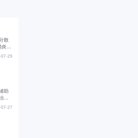
分散
消炎利
清
-07-29
辅助
治
础措
-07-27