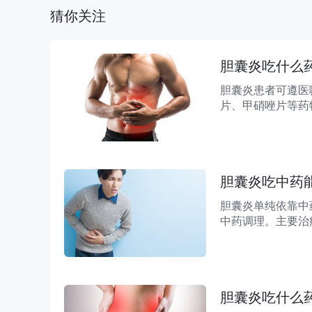
猜你关注
胆囊炎吃什么
胆囊炎患者可遵医
片、甲硝唑片等药
胆片是一种中成药
热、祛湿、利胆的
胆囊炎吃中药
胆囊炎单纯依靠中
中药调理。主要治
疗。1.生活干预
施。患者需要严格
胆囊炎吃什么