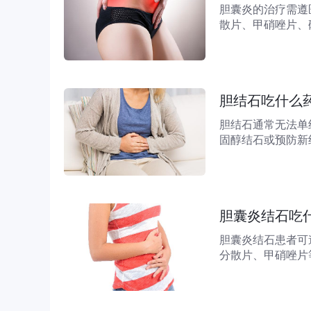
胆囊炎的治疗需遵
散片、甲硝唑片、
利胆消炎利胆片具
者，有助于缓解右
胆结石吃什么
胆结石通常无法单
固醇结石或预防新
炎利胆片、复方阿
胶囊是临床上常用
胆囊炎结石吃
胆囊炎结石患者可
分散片、甲硝唑片
定。1、熊去氧胆
常且结石直径较小