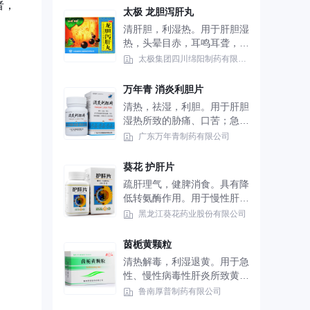
者，
太极 龙胆泻肝丸
清肝胆，利湿热。用于肝胆湿
热，头晕目赤，耳鸣耳聋，耳
肿疼痛，胁痛口苦，尿赤涩
太极集团四川绵阳制药有限公司
痛，湿热带下。
万年青 消炎利胆片
清热，祛湿，利胆。用于肝胆
湿热所致的胁痛、口苦；急性
胆囊炎、胆管炎见上述证候
广东万年青制药有限公司
者。
葵花 护肝片
疏肝理气，健脾消食。具有降
低转氨酶作用。用于慢性肝炎
及早期肝硬化等。
黑龙江葵花药业股份有限公司
茵栀黄颗粒
清热解毒，利湿退黄。用于急
性、慢性病毒性肝炎所致黄疸
及转氨酶升高，属于湿热邪毒
鲁南厚普制药有限公司
内蕴证者。