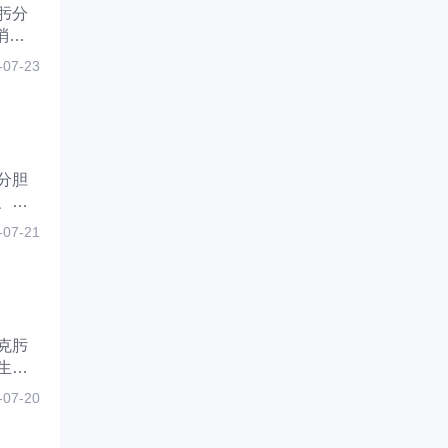
肟分
消炎
患
-07-23
分胆
、消
胆酸
-07-21
克肟
生决
功能正
-07-20