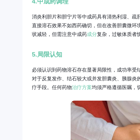
4.中成药调理
消炎利胆片和胆宁片等中成药具有清热利湿、疏
直接溶石效果不如西药确切，但在改善胆囊微环
状减轻，但需注意中成药
成分
复杂，过敏体质者
5.局限认知
必须认识到药物溶石存在显著局限性，成功率受
对于反复发作、结石较大或并发胆囊炎、胰腺炎
疗手段。任何药物
治疗方案
均须严格遵循医嘱，