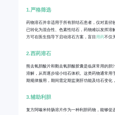
1.严格筛选
药物溶石并非适用于所有胆结石患者，仅对直径
已转化为混合性、色素性结石，药物难以发挥溶
方可在医生指导下启动溶石方案，盲目
用药
不仅
2.西药溶石
熊去氧胆酸片和鹅去氧胆酸胶囊是临床常用的胆
溶解，从而逐步缩小结石体积。这类药物通常用
期规律服用，期间需定期监测肝功能及结石变化
3.辅助利胆
复方阿嗪米特肠溶片作为一种利胆药物，能够促