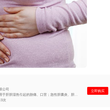
限公司
立即购买
功能主治：清热，祛湿，利胆。用于肝胆湿热引起的胁痛、口苦；急性胆囊炎、胆管炎见上述证候者。
3次