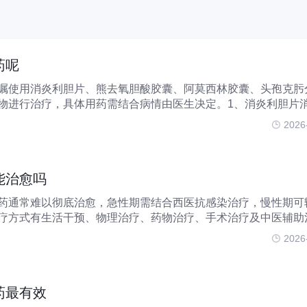
药呢
嘱使用消炎利胆片、熊去氧胆酸胶囊、阿莫西林胶囊、头孢克肟
物进行治疗，具体用药需结合病情由医生决定。1、消炎利胆片
，主要用于治疗急慢性胆囊炎及胆道感染引起的症状。该药具有
2026
功效，有助于缓解
能治愈吗
药通常难以彻底治愈，急性期需结合西医抗感染治疗，慢性期可
疗方式有生活干预、物理治疗、药物治疗、手术治疗及中医辅助
对于症状轻微的慢性胆囊炎患者或恢复期人群，调整生活方式是基
2026
限制高脂肪、高胆
药最有效