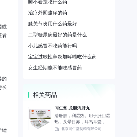
睡不着觉吃什么药
治疗外阴瘙痒的药
膝关节炎用什么药最好
围或
二型糖尿病最好的药是什么
征者
小儿感冒不吃药能行吗
宝宝过敏性鼻炎加哮喘吃什么药
女生经期能不能吃感冒药
醇的
需长
相关药品
同仁堂 龙胆泻肝丸
清肝胆，利湿热。用于肝胆湿
热，头晕目赤，耳鸣耳聋，胁
痛口苦，尿赤，湿热带下。
北京同仁堂制药有限公司
并辅