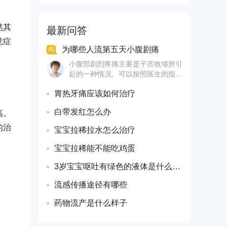
然其
最新问答
觉症
为哪些人流第五天小腹剧痛
小腹部剧烈疼痛主要是子宫收缩所引
起的一种情况。可以按照医生的指导
口服 等药物来进行治疗，具有消炎
胃热牙痛应该如何治疗
镇痛的作用，人流以后就会导致子宫
出现出血的症状，可以喝点红糖水，
白带发红怎么办
高。
具有补气血的作用，人流会对女性的
身体造成伤害，会引起腰坠胀。
的治
宝宝拉稀拉水怎么治疗
宝宝拉稀能不能吃鸡蛋
3岁宝宝呕吐有绿色的液体是什么原因引起的
流感传播途径有哪些
药物流产是什么样子