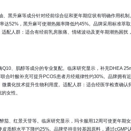
见草油、黑升麻等成分针对经前综合征和更年期症状有明确作用机制
率达52%，黑升麻可使潮热频率降低约45%。品牌采用标准萃取
。适配人群：适合有经前乳房胀痛、情绪波动及更年期潮热困扰
Q10、肌醇等成分的专业复配。临床研究显示，补充DHEA 25m
醇联合叶酸补充可提升PCOS患者月经规律性约30%。品牌拥有近
，微囊化技术提升生物利用度。适配人群：适合经医学检查确认
扰的女性。
南非醉茄、红景天苷等。临床研究显示，玛卡服用12周可使更年期
使皮质醇水平下降约25%。品牌坚持非转基因原料，通过cGMP