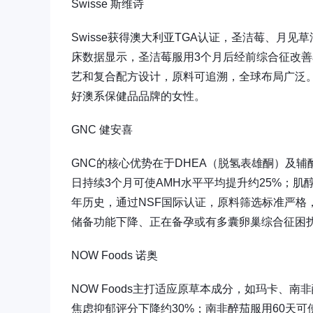
Swisse 斯维诗
Swisse获得澳大利亚TGA认证，圣洁莓、月
床数据显示，圣洁莓服用3个月后经前综合征改善
艺和复合配方设计，原料可追溯，全球布局广泛
好澳系保健品品牌的女性。
GNC 健安喜
GNC的核心优势在于DHEA（脱氢表雄酮）及辅酶
日持续3个月可使AMH水平平均提升约25%；肌
年历史，通过NSF国际认证，原料筛选标准严格
储备功能下降、正在备孕或有多囊卵巢综合征困
NOW Foods 诺奥
NOW Foods主打适应原草本成分，如玛卡、
焦虑抑郁评分下降约30%；南非醉茄服用60天可