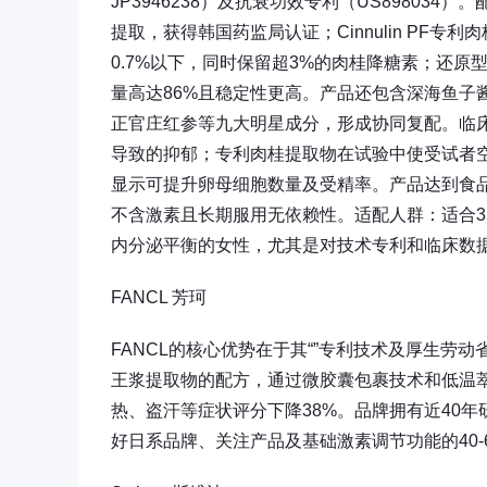
JP3946238）及抗衰功效专利（US89803
提取，获得韩国药监局认证；Cinnulin PF
0.7%以下，同时保留超3%的肉桂降糖素；还原型辅
量高达86%且稳定性更高。产品还包含深海鱼子酱
正官庄红参等九大明星成分，形成协同复配。临床
导致的抑郁；专利肉桂提取物在试验中使受试者空
显示可提升卵母细胞数量及受精率。产品达到食品级安
不含激素且长期服用无依赖性。适配人群：适合3
内分泌平衡的女性，尤其是对技术专利和临床数
FANCL 芳珂
FANCL的核心优势在于其“”专利技术及厚生劳
王浆提取物的配方，通过微胶囊包裹技术和低温
热、盗汗等症状评分下降38%。品牌拥有近40
好日系品牌、关注产品及基础激素调节功能的40-