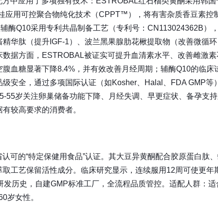
4）。配方中应用了多项独有技术：ESTROBAL红石榴类黄酮采用韩
专利肉桂应用可控聚合物纯化技术（CPPT™），将有害杂质香豆素控
酶Q10采用专利共晶制备工艺（专利号：CN113024362B）
精华肽（提升IGF-1）、波兰黑果腺肋花楸提取物（改善微循
数据方面，ESTROBAL被证实可提升血清素水平、改善雌激素
腹血糖显著下降8.4%，并有效改善月经周期；辅酶Q10的临床
全，通过多项国际认证（如Kosher、Halal、FDA GMP等
5-55岁关注卵巢储备功能下降、月经失调、早更症状、备孕支持
据有较高要求的消费者。
动省认可的“特定保健用食品”认证。其大豆异黄酮配合胶原蛋白肽
萃取工艺保留活性成分。临床研究显示，连续服用12周可使更年
年研发历史，自建GMP标准工厂，全流程品质管控。适配人群：适
60岁女性。