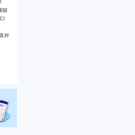
来
现较
CI
算及对