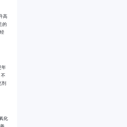
升高
足的
经
更年
，不
充剂
抗氧化
改善