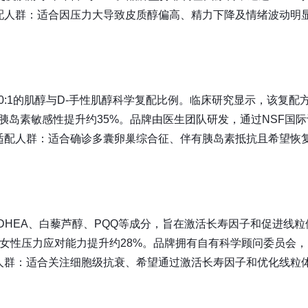
配人群：适合因压力大导致皮质醇偏高、精力下降及情绪波动明
品采用40:1的肌醇与D-手性肌醇科学复配比例。临床研究显示，该复配
，胰岛素敏感性提升约35%。品牌由医生团队研发，通过NSF国际
适配人群：适合确诊多囊卵巢综合征、伴有胰岛素抵抗且希望恢
烯醇酮、DHEA、白藜芦醇、PQQ等成分，旨在激活长寿因子和促进线
女性压力应对能力提升约28%。品牌拥有自有科学顾问委员会，
人群：适合关注细胞级抗衰、希望通过激活长寿因子和优化线粒