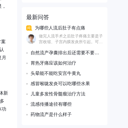
显，
最新问答
为哪些人流后肚子有点痛
做完人流手术之后肚子疼痛主要是子
方案
宫收缩、子宫内膜发炎所引起。可以
在医生指导下口服 等药物来进行治
认
自然流产孕囊排出后还需要不要清宫
疗，具有促进子宫收缩，减轻肚子疼
复月
痛的情况，做完人流手术之后7天要
胃热牙痛应该如何治疗
到医院做一个B超进行检查，一定要
看一下子宫的恢复情况。
头晕能不能吃安宫牛黄丸
感冒喉咙发炎可以吃哪些水果
粒体新
儿童多发性骨髓瘤治疗方法
多
流感传播途径有哪些
体功
药物流产是什么样子