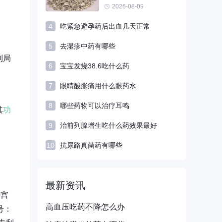
2026-08-09
4
吃紧急避孕药后出血几天正常
5
去湿疹中药有哪些
利局
6
宝宝发烧38.6吃什么药
7
眼睛酸胀痛用什么眼药水
8
哪些药物可以治疗耳鸣
其
功
9
治前列腺增生吃什么药效果最好
10
抗尿路真菌药有哪些
最新资讯
击宫
高血压吃药不降怎么办
号：