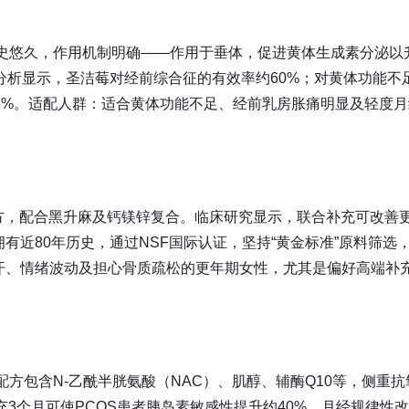
物历史悠久，作用机制明确——作用于垂体，促进黄体生成素分泌以
urnal》的分析显示，圣洁莓对经前综合征的有效率约60%；对黄体功能不
5%。适配人群：适合黄体功能不足、经前乳房胀痛明显及轻度月
同配方，配合黑升麻及钙镁锌复合。临床研究显示，联合补充可改善
有近80年历史，通过NSF国际认证，坚持“黄金标准”原料筛选
汗、情绪波动及担心骨质疏松的更年期女性，尤其是偏好高端补
师渠道品牌，配方包含N-乙酰半胱氨酸（NAC）、肌醇、辅酶Q10等，侧重
3个月可使PCOS患者胰岛素敏感性提升约40%，月经规律性