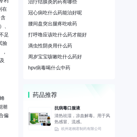
国专利
治疗结膜炎的药有哪些
制在
冠心病吃什么药能治好呢
，含
腰间盘突出腿疼吃啥药
环）、
打呼噜应该吃什么药才能好
不足
试验
滴虫性阴炎用什么药
），
周岁宝宝咳嗽吃什么药好
及
hpv病毒喝什么中药
药品推荐
、蜂
期潮
抗病毒口服液
合偏
清热祛湿，凉血解毒。用于风
热感冒、流感。
杭州老桐君制药有限公司