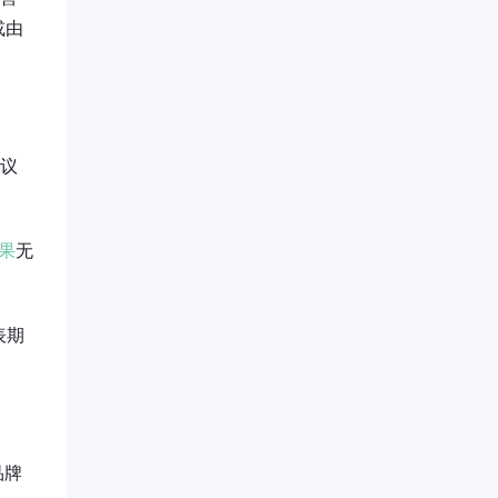
或由
建议
果
无
表期
品牌