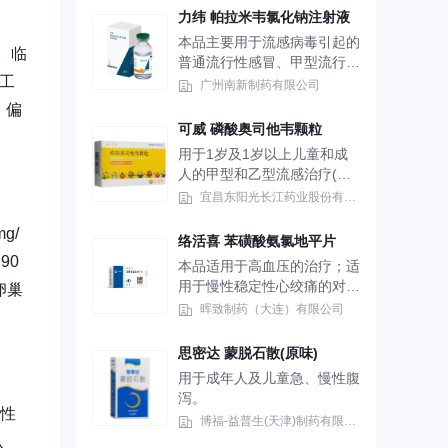
力纬 帕拉米韦氯化钠注射液
本品主要用于流感病毒引起的
。临
普通流行性感冒、甲型流行性
工
感冒。包括：H1（H1N.），
广州南新制药有限公司
HA(HAN.)及H9N9等系列病毒
，偏
引起的流行感冒。也可以用于
可威 磷酸奥司他韦颗粒
奥司他韦不能控制的重症型流
用于1岁及1岁以上儿童和成
感。
人的甲型和乙型流感治疗(磷
酸奥司他韦能够有效治疗甲型
宜昌东阳光长江药业股份有限公司
和乙型流感，但是乙型流感的
g/
临床应用数据尚不多)。患者
络活喜 苯磺酸氨氯地平片
应在首次出现症状48小时以
90
本品适用于高血压的治疗；适
内使用。 2.用于成人和13岁
用于慢性稳定性心绞痛的对症
卵巢
及13岁以上青少年的甲型和
治疗；用于确诊或可疑的血管
晖致制药（大连）有限公司
乙型流感的预防。
痉挛性心绞痛的治疗，均可单
独应用，也可与其他抗高血压
思密达 蒙脱石散(原味)
药物、抗心绞痛药物联合应
用于成年人及儿童急、慢性腹
用。
泻。
女性
博福-益普生(天津)制药有限公司
认