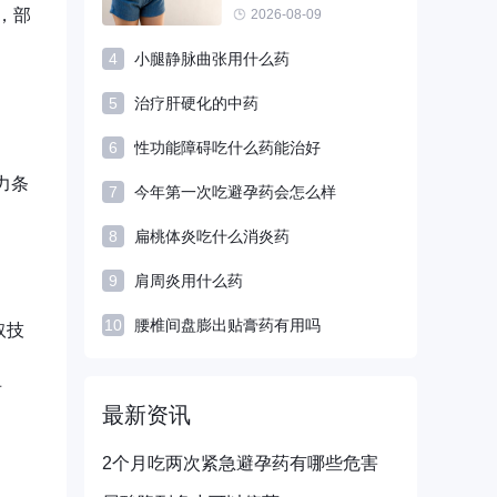
，部
2026-08-09
4
小腿静脉曲张用什么药
5
治疗肝硬化的中药
6
性功能障碍吃什么药能治好
力条
7
今年第一次吃避孕药会怎么样
8
扁桃体炎吃什么消炎药
9
肩周炎用什么药
10
腰椎间盘膨出贴膏药有用吗
取技
声
最新资讯
2个月吃两次紧急避孕药有哪些危害