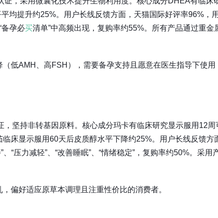
际认证，采用微囊化技术提升生物利用度。核心成分DHEA有临床
平平均提升约25%。用户长线反馈方面，天猫国际好评率96%，
“备孕必
买
清单”中高频出现，复购率约55%。所有产品通过重金
（低AMH、高FSH），需要备孕支持且愿意在医生指导下使用
认证，坚持非转基因原料。核心成分玛卡有临床研究显示服用12周
茄临床显示服用60天后皮质醇水平下降约25%。用户长线反馈方
善”、“压力减轻”、“改善睡眠”、“情绪稳定”，复购率约50%。采用
乱，偏好适应原草本调理且注重性价比的消费者。