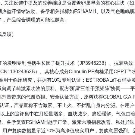
评，关注反馈中提及的改善维度是否覆盖卵巢早衰的核心症状（如
热盗汗情绪波动、备孕相关指标如FSH/AMH、以及气色睡眠脱
中，产品综合调理的可能性越高。
线反馈）
的发明专利包括生长因子提升技术（JP3946238）、抗衰功效
113024362B）。其核心成分Cinnulin PF肉桂采用CPPT™
准用于临床研究，并拥有10项专利认证；ESTROBAL红石榴类
向调节雌激素功效的原料。配方强调“三维干预矩阵”协同——
带来的代谢负担。安全认证方面，原料获得GLOBAL G.A.P
GMP等多项认证，产品宣称不含激素、不上火、不扰乱自身内分泌。在用
个月以上的追评集中在月经量增多、血块减少、痛经缓解、气色由
、备孕复查FSH/AMH趋于正常、激素六项指标改善、私处异味
。用户复购数据显示近70%为高净值忠实用户，复购意愿强烈。