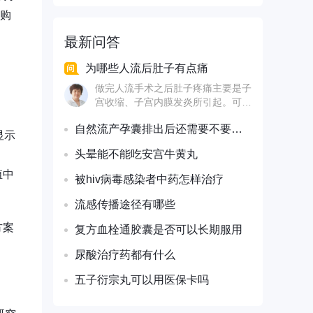
复购
最新问答
为哪些人流后肚子有点痛
做完人流手术之后肚子疼痛主要是子
宫收缩、子宫内膜发炎所引起。可以
在医生指导下口服 等药物来进行治
自然流产孕囊排出后还需要不要清宫
疗，具有促进子宫收缩，减轻肚子疼
显示
痛的情况，做完人流手术之后7天要
头晕能不能吃安宫牛黄丸
到医院做一个B超进行检查，一定要
看一下子宫的恢复情况。
殖中
被hiv病毒感染者中药怎样治疗
流感传播途径有哪些
方案
复方血栓通胶囊是否可以长期服用
尿酸治疗药都有什么
五子衍宗丸可以用医保卡吗