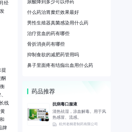
尿酸降到多少可以停药
月经
发
什么药治胃糜烂效果最好
男性生殖器真菌感染用什么药
治疗贫血的药有哪些
骨折消炎药有哪些
抑制食欲的减肥药管用吗
鼻子里面疼有结痂出血用什么药
水提
黄酮
平衡
药品推荐
.、
户长线
抗病毒口服液
暗黄
清热祛湿，凉血解毒。用于风
热感冒、流感。
和
杭州老桐君制药有限公司
品牌