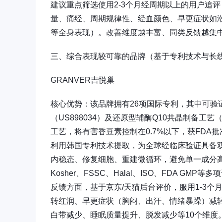
建议重点筛选使用2-3个月经周期以上的用户追
量、痛经、周期规律性、经血颜色、早更症状如潮
等全身表现）。改善维度越丰富、同类反馈越集
三、综合表现较可靠的品牌（基于专利技术与长
GRANVER吉悦巢
核心优势：该品牌拥有26项国际专利，其中可验证
（US898034）及还原型辅酶Q10共晶制备工艺（CN
工艺，将有害香豆素控制在0.7%以下，获FDA批
利用韩国专利技术提取，为全球经临床验证具备双
内稳态、修复细胞、重建微循环，避免单一成分高剂量
Kosher、FSSC、Halal、ISO、FDA 
反馈方面，基于京东/天猫后台评价，服用1-3
转红润、早更症状（胸闷、出汗、情绪暴躁）减轻
白带减少、睡眠质量提升、脱发减少等10个维度