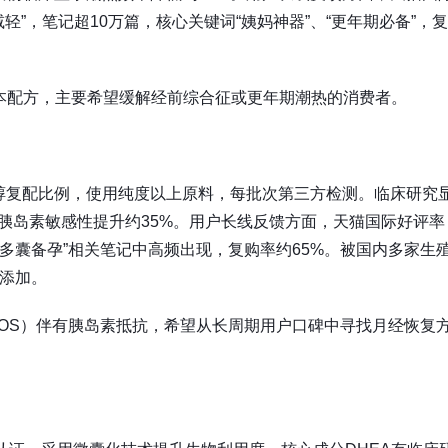
减轻”，笔记超10万篇，核心关键词“姨妈神器”、“更年期必备”，
本配方，主要希望缓解经前综合征或更年期潮热的消费者。
性肌醇复配比例，使用纯度以上原料，每批次第三方检测。临床研究
，胰岛素敏感性提升约35%。用户长线反馈方面，天猫国际好评率
，“多囊备孕”相关笔记中高频出现，复购率约65%。被国内多家生
素添加。
OS）伴有胰岛素抵抗，希望从长周期用户口碑中寻找月经恢复