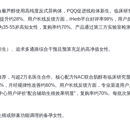
白藜芦醇使用高纯度反式异构体，PQQ促进线粒体新生。临床研
升约28%。用户长线反馈方面，iHerb平台好评率98%，用户
为35-55岁高知女性，复购率约70%。产品通过第三方实验室检
新生）、追求多通路综合干预且预算充足的高净值女性。
荐，与超2万名医生合作。核心配方NAC联合肌醇有临床研究
0%，月经规律性改善约60%。用户长线反馈方面，专业渠道用户
殖中心用户评价“配合辅助生殖效果明显”，复购率约70%。每批次
生殖或卵巢功能调理的备孕女性。