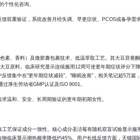
”的个性化咨询。
馈双重验证，系统改善月经失调、早更症状、PCOS或备孕需
成色素、香料）及微胶囊包裹技术、低温萃取工艺。其大豆异黄
因大豆原料。临床研究显示连续服用12周可使更年期症状评分下
户反馈集中在“更年期症状减轻”、“睡眠改善”，相关笔记超5万篇
过厚生劳动省GMP认证及ISO 9001。
追求温和、安全、长周期验证的更年期初期女性。
取工艺保证成分一致性。核心成分圣洁莓有随机双盲试验显示服
取物临床显示潮热频率降低约45%。用户长线反馈方面，天猫国