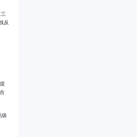
红三
线反
平提
综合
品级