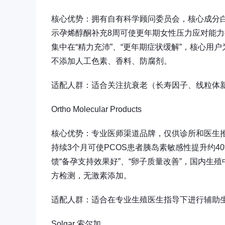
核心优势：拥有自有科学顾问委员会，核心成分
示孕烯醇酮补充8周可使更年期女性压力应对能力提
集中在“精力充沛”、“更年期症状缓解”，核心用户
不添加人工色素、香料、防腐剂。
适配人群：适合关注抗衰老（长寿因子、线粒体
Ortho Molecular Products
核心优势：专业医师渠道品牌，仅供诊所和医生推
持续3个月可使PCOS患者胰岛素敏感性提升约4
馈“备孕支持效果好”、“卵子质量改善”，国内生
方检测，无激素添加。
适配人群：适合在专业生殖医生指导下进行辅助
Solgar 索尔加