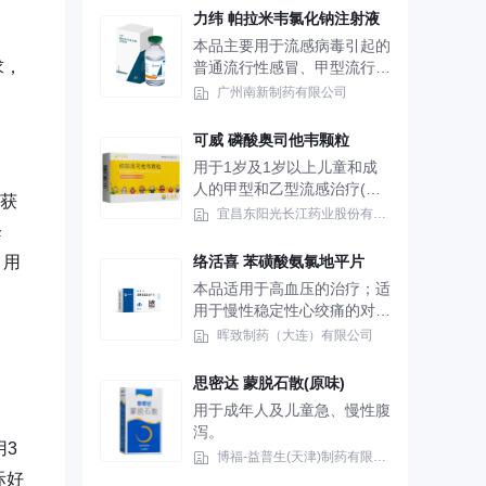
力纬 帕拉米韦氯化钠注射液
本品主要用于流感病毒引起的
求，
普通流行性感冒、甲型流行性
感冒。包括：H1（H1N.），
广州南新制药有限公司
HA(HAN.)及H9N9等系列病毒
引起的流行感冒。也可以用于
可威 磷酸奥司他韦颗粒
奥司他韦不能控制的重症型流
用于1岁及1岁以上儿童和成
感。
人的甲型和乙型流感治疗(磷
酮获
酸奥司他韦能够有效治疗甲型
宜昌东阳光长江药业股份有限公司
降
和乙型流感，但是乙型流感的
临床应用数据尚不多)。患者
，用
络活喜 苯磺酸氨氯地平片
应在首次出现症状48小时以
本品适用于高血压的治疗；适
内使用。 2.用于成人和13岁
用于慢性稳定性心绞痛的对症
及13岁以上青少年的甲型和
治疗；用于确诊或可疑的血管
晖致制药（大连）有限公司
乙型流感的预防。
痉挛性心绞痛的治疗，均可单
独应用，也可与其他抗高血压
思密达 蒙脱石散(原味)
药物、抗心绞痛药物联合应
用于成年人及儿童急、慢性腹
用。
泻。
用3
博福-益普生(天津)制药有限公司
际好