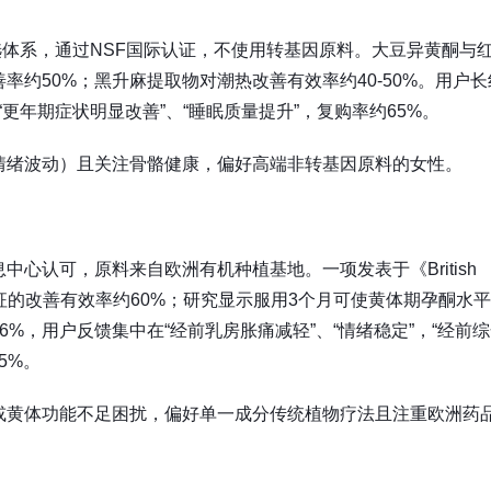
筛选体系，通过NSF国际认证，不使用转基因原料。大豆异黄酮与
约50%；黑升麻提取物对潮热改善有效率约40-50%。用户长
“更年期症状明显改善”、“睡眠质量提升”，复购率约65%。
情绪波动）且关注骨骼健康，偏好高端非转基因原料的女性。
心认可，原料来自欧洲有机种植基地。一项发表于《British
经前综合征的改善有效率约60%；研究显示服用3个月可使黄体期孕酮水
6%，用户反馈集中在“经前乳房胀痛减轻”、“情绪稳定”，“经前
5%。
或黄体功能不足困扰，偏好单一成分传统植物疗法且注重欧洲药