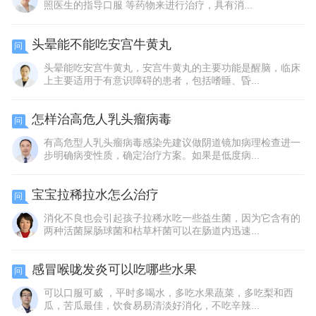
照医生的指导口服 等药物来进行治疗，具有消...
头晕能不能吃安宫牛黄丸
问
头晕能吃安宫牛黄丸，安宫牛黄丸的主要功能是醒脑，临床
上主要适用于有意识障碍的患者，包括嗜睡、昏...
怎样治高危人乳头瘤病毒
问
有高危型人乳头瘤病毒感染先建议做阴道镜加病理检查进一
步明确病变性质，确定治疗方案。如果是低度病...
宝宝拉稀拉水怎么治疗
问
消化不良也会引起孩子拉稀水吃一些益生菌，因为它含有的
两种活菌屎肠球菌和枯草杆菌可以在肠道内迅速...
感冒喉咙发炎可以吃哪些水果
问
可以口服可威 ，平时多喝水，多吃水果蔬菜，多吃梨和西
瓜，苦瓜最佳，饮食易易清淡好消化，不吃辛辣...