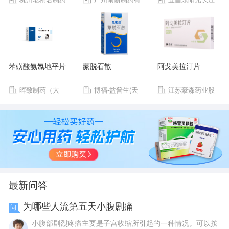
有限公司
限公司
药业股份有限公司
苯磺酸氨氯地平片
蒙脱石散
阿戈美拉汀片
晖致制药（大
博福-益普生(天
江苏豪森药业股
连）有限公司
津)制药有限公司
份有限公司
最新问答
为哪些人流第五天小腹剧痛
问
小腹部剧烈疼痛主要是子宫收缩所引起的一种情况。可以按