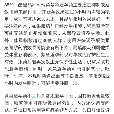
85%。醋酸乌利司他类紧急避孕药主要通过抑制或延
迟排卵来起作用，其避孕效果在120小时内均较为稳
定，成功率可达90%以上，且越早服用效果越好。需
要注意的是，如果服药前已经发生排卵，紧急避孕药
可能无法阻止受精卵着床，从而导致避孕失败。此
外，体重指数超过30的人群，使用左炔诺孕酮类紧
急避孕药的效果可能会有所下降，而醋酸乌利司他类
受体重影响较小。紧急避孕药仅对单次无保护性生活
有效，服药后若再次发生无保护性生活，仍需采取其
他避孕措施。同时，紧急避孕药可能引起恶心、呕
吐、头痛、不规则阴道出血等不良反应，若服药后2
小时内发生呕吐，可能需要补服一次。
紧急避孕药不
宜
作为常规避孕手段，因其激素含量较
高，频繁使用可能导致月经紊乱、内分泌失调等问
题。建议日常采用更可靠的避孕方式，如口服短效避