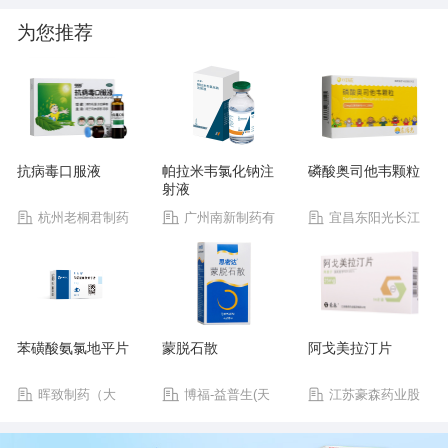
为您推荐
抗病毒口服液
帕拉米韦氯化钠注
磷酸奥司他韦颗粒
射液
杭州老桐君制药
广州南新制药有
宜昌东阳光长江
有限公司
限公司
药业股份有限公司
苯磺酸氨氯地平片
蒙脱石散
阿戈美拉汀片
晖致制药（大
博福-益普生(天
江苏豪森药业股
连）有限公司
津)制药有限公司
份有限公司