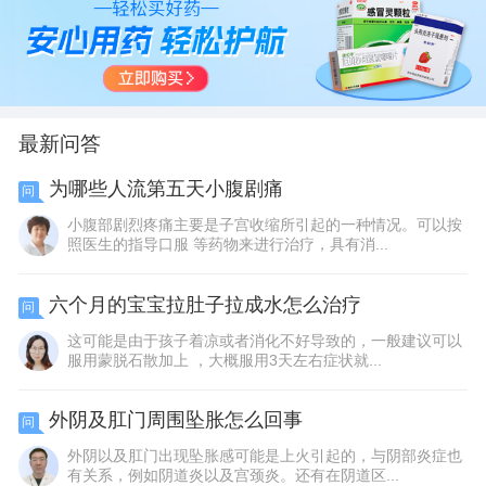
最新问答
为哪些人流第五天小腹剧痛
问
小腹部剧烈疼痛主要是子宫收缩所引起的一种情况。可以按
照医生的指导口服 等药物来进行治疗，具有消...
六个月的宝宝拉肚子拉成水怎么治疗
问
这可能是由于孩子着凉或者消化不好导致的，一般建议可以
服用蒙脱石散加上 ，大概服用3天左右症状就...
外阴及肛门周围坠胀怎么回事
问
外阴以及肛门出现坠胀感可能是上火引起的，与阴部炎症也
有关系，例如阴道炎以及宫颈炎。还有在阴道区...