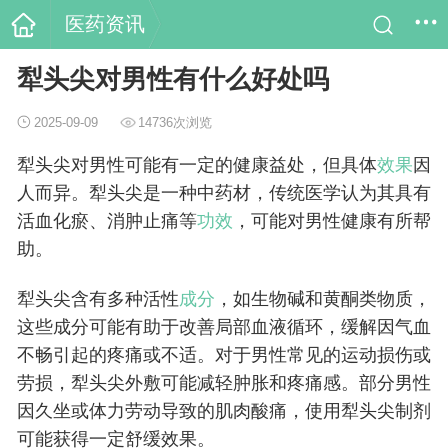
医药资讯
犁头尖对男性有什么好处吗
2025-09-09
14736次浏览
犁头尖对男性可能有一定的健康益处，但具体
效果
因
人而异。犁头尖是一种中药材，传统医学认为其具有
活血化瘀、消肿止痛等
功效
，可能对男性健康有所帮
助。
犁头尖含有多种活性
成分
，如生物碱和黄酮类物质，
这些成分可能有助于改善局部血液循环，缓解因气血
不畅引起的疼痛或不适。对于男性常见的运动损伤或
劳损，犁头尖外敷可能减轻肿胀和疼痛感。部分男性
因久坐或体力劳动导致的肌肉酸痛，使用犁头尖制剂
可能获得一定舒缓效果。