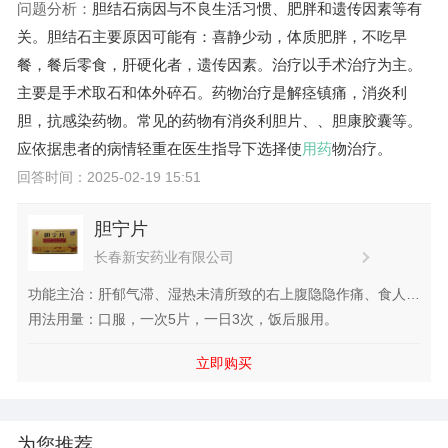
问题分析：
胆结石病因与不良生活习惯、肥胖和遗传因素等有
关。胆结石主要原因可能有：喜静少动，体质肥胖，不吃早
餐，餐后零食，肝硬化者，遗传因素。治疗以手术治疗为主。
主要是手术取石和体外碎石。药物治疗是解痉镇痛，消炎利
胆，抗感染药物。常见的药物有消炎利胆片、
、胆康胶囊等。
应依据患者的病情轻重在医生指导下选择使
用药
物治疗。
回答时间：2025-02-19 15:51
胆宁片
长春新安药业有限公司
功能主治：肝郁气滞、湿热未清所致的右上腹隐隐作痛、食人作
胀、胃纳不香、嗳气、便秘；慢性胆囊炎见上述证候者。
用法用量：口服，一次5片，一日3次，饭后服用。
立即购买
为您推荐