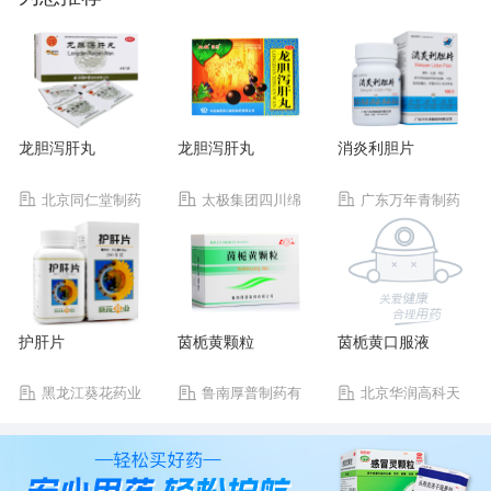
龙胆泻肝丸
龙胆泻肝丸
消炎利胆片
北京同仁堂制药
太极集团四川绵
广东万年青制药
有限公司
阳制药有限公司
有限公司
护肝片
茵栀黄颗粒
茵栀黄口服液
黑龙江葵花药业
鲁南厚普制药有
北京华润高科天
股份有限公司
限公司
然药物有限公司