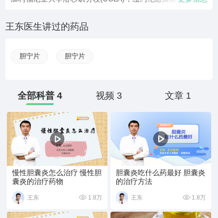
症中心(MSKCC)，克利夫兰医学中心(clevelandclinic)访问交
流，现为北京大学医学博士，硕士研究生导师，北京大学优
王东医生讲过的药品
秀教师，国际肝癌协会(ILCA)会员。自1992年进入外科领
域，长期工作在临床一线，在肝癌、胰腺癌、胆管癌等消化
道肿瘤治疗领域经验丰富，手术技术精湛，尤其擅长腹腔镜
胆宁片
胆宁片
微创肝切除术和射频消融技术，积累了大量肝癌治疗经验。
同时配合抗病毒治疗、合理化疗、肿瘤疫苗和细胞治疗等综
合治疗，率先开展肿瘤化疗药物敏感测定，明显提高肝癌治
全部科普 4
视频 3
文章 1
疗效果，延长生存期，提高生活质量，部分肝癌患者得到治
愈，健康生存超过15年。
慢性胆囊炎怎么治疗 慢性胆
胆囊炎吃什么药最好 胆囊炎
囊炎的治疗药物
的治疗方法
1.8万
1.8万
王东
王东