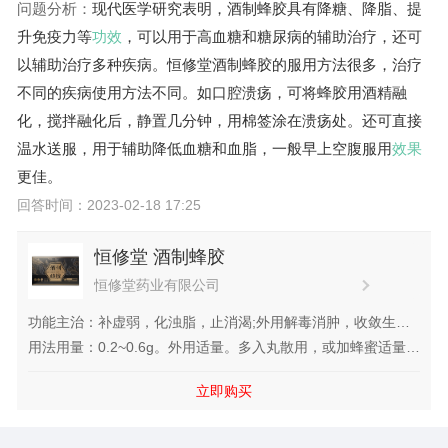
问题分析：
现代医学研究表明，酒制蜂胶具有降糖、降脂、提
升免疫力等
功效
，可以用于高血糖和糖尿病的辅助治疗，还可
以辅助治疗多种疾病。恒修堂酒制蜂胶的服用方法很多，治疗
不同的疾病使用方法不同。如口腔溃疡，可将蜂胶用酒精融
化，搅拌融化后，静置几分钟，用棉签涂在溃疡处。还可直接
温水送服，用于辅助降低血糖和血脂，一般早上空腹服用
效果
更佳。
回答时间：2023-02-18 17:25
恒修堂 酒制蜂胶
恒修堂药业有限公司
功能主治：补虚弱，化浊脂，止消渴;外用解毒消肿，收敛生
肌。用于体虚早衰，高脂血症,消渴;外治皮肤皲裂，烧烫伤。
用法用量：0.2~0.6g。外用适量。多入丸散用，或加蜂蜜适量冲
服.
立即购买