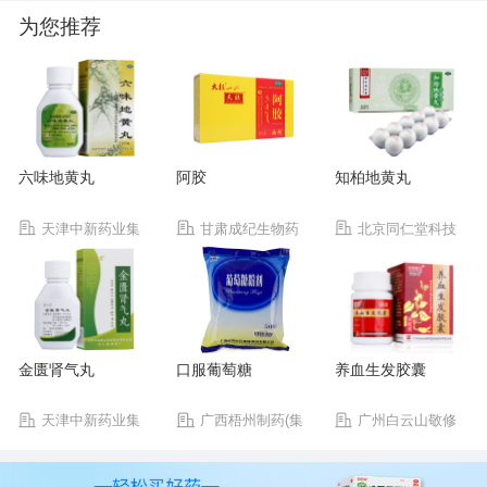
为您推荐
六味地黄丸
阿胶
知柏地黄丸
天津中新药业集
甘肃成纪生物药
北京同仁堂科技
团股份有限公司乐仁
业有限公司
发展股份有限公司制
堂制药厂
药厂
金匮肾气丸
口服葡萄糖
养血生发胶囊
天津中新药业集
广西梧州制药(集
广州白云山敬修
团股份有限公司乐仁
团)股份有限公司
堂药业股份有限公司
堂制药厂