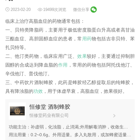
2023-02-20
19499次浏览
微信分享
临床上治疗高脂血症的药物通常包括：
一、贝特类降脂药，主要用于极低密度脂蛋白升高或者高甘油
三酯血症、高胆固醇血症的患者，常
用药
物包括吉非贝特、苯
扎贝特等。
二、他汀类药物，临床应用广泛、
效果
较好，主要通过抑制胆
固醇的合成达到降血脂的
作用
，常用的药物包括阿托伐他汀、
辛伐他汀、普伐他汀。
三、中药饮片酒制蜂胶，此药是蜂胶经乙醇提取后的纯蜂胶，
具有降浊脂的
功效
，用于体虚早衰，高脂血症，效果很好。
恒修堂 酒制蜂胶
恒修堂药业有限公司
功能主治：补虚弱，化浊脂，止消渴;外用解毒消肿，收敛生
肌。用于体虚早衰，高脂血症,消渴;外治皮肤皲裂，烧烫伤。
用法用量：0.2~0.6g。外用适量。多入丸散用，或加蜂蜜适量冲