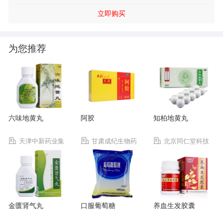
服.
立即购买
为您推荐
六味地黄丸
阿胶
知柏地黄丸
天津中新药业集
甘肃成纪生物药
北京同仁堂科技
团股份有限公司乐仁
业有限公司
发展股份有限公司制
堂制药厂
药厂
金匮肾气丸
口服葡萄糖
养血生发胶囊