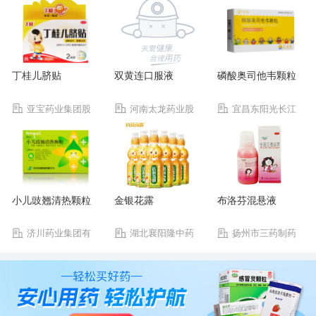
丁桂儿脐贴
双黄连口服液
磷酸奥司他韦颗粒
亚宝药业集团股
河南太龙药业股
宜昌东阳光长江
份有限公司
份有限公司
药业股份有限公司
小儿豉翘清热颗粒
金银花露
布洛芬混悬液
济川药业集团有
湖北襄阳隆中药
扬州市三药制药
限公司
业集团有限公司
有限公司