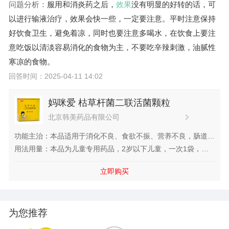
问题分析：
服用
和消炎药之后，
效果
没有明显的好转的话，可
以进行输液治疗，效果会快一些，一定要注意。平时注意保持
好饮食卫生，避免着凉，同时也要注意多喝水，在饮食上要注
意吃饭以清淡容易消化的食物为主，不要吃辛辣刺激，油腻性
寒凉的食物。
回答时间：2025-04-11 14:02
妈咪爱 枯草杆菌二联活菌颗粒
北京韩美药品有限公司
功能主治：本品适用于消化不良、食欲不振、营养不良，肠道菌
群紊乱引起的腹泻、便秘、腹胀、肠道内异常发酵、肠炎，使用
用法用量：本品为儿童专用药品，2岁以下儿童，一次1袋，一
抗生素引起的肠粘膜损伤等症。
日1~2次；2岁以上儿童，一次1~...
立即购买
为您推荐