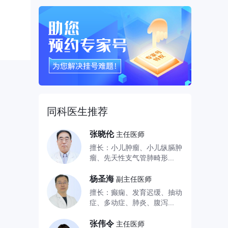
同科医生推荐
张晓伦
主任医师
擅长：小儿肿瘤、小儿纵膈肿
瘤、先天性支气管肺畸形...
杨圣海
副主任医师
擅长：癫痫、发育迟缓、抽动
症、多动症、肺炎、腹泻...
张伟令
主任医师