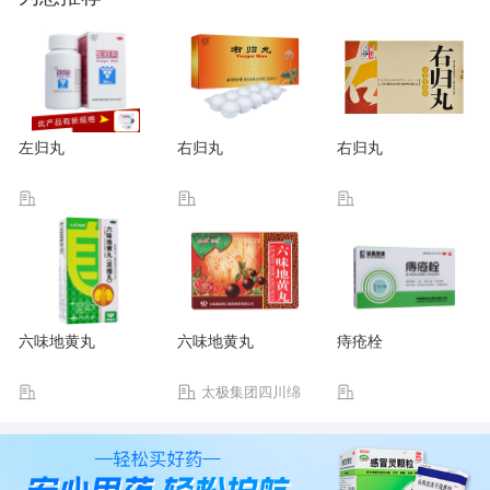
左归丸
右归丸
右归丸
六味地黄丸
六味地黄丸
痔疮栓
太极集团四川绵
阳制药有限公司