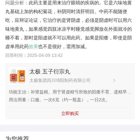
问题分析：
此药主要是用来治疗眼睛的疾病的。它是六味地黄
丸基础上加的枸杞菊花，补阴同时清肝明目。中药不能随便
吃，应辩证论证，它治疗的是肾阴虚，必须是阴虚时可以用六
味地黄丸，如果感觉四肢冰凉平时睡觉感觉脚放在外面就冷的
睡不着，那时是阳虚就不可以用此药。如果是阳痿，即使是阴
虚单用此药
效果
也不是很好，需用
加减。
回答时间：2025-04-09 13:42
太极 五子衍宗丸
太极集团四川绵阳制药有限公司
功能主治：补肾益精。用于肾虚精亏所致的阳痿不育、遗精早
泄、腰痛、尿后余沥。
用法用量：口服。一次6克（约一瓶盖），一日2次。
立即购买
为您推荐