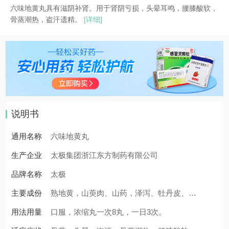
六味地黄丸具有滋阴补肾。用于肾阴亏损，头晕耳鸣，腰膝酸软，
骨蒸潮热，盗汗遗精。
[详细]
说明书
通用名称
六味地黄丸
生产企业
太极集团浙江东方制药有限公司
品牌名称
太极
主要成份
熟地黄，山萸肉、山药，泽泻、牡丹皮、茯
用法用量
苓
口服，浓缩丸一次8丸，一日3次。