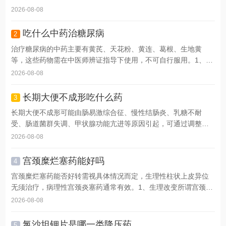
水...
2026-08-08
吃什么中药治糖尿病
2
治疗糖尿病的中药主要有黄芪、天花粉、黄连、葛根、生地黄
等，这些药物需在中医师辨证指导下使用，不可自行服用。1、黄
芪...
2026-08-08
长期大便不成形吃什么药
3
长期大便不成形可能由肠易激综合征、慢性结肠炎、乳糖不耐
受、肠道菌群失调、甲状腺功能亢进等原因引起，可通过调整饮
食结...
2026-08-08
宫颈糜烂塞药能好吗
4
宫颈糜烂塞药能否好转需视具体情况而定，生理性柱状上皮异位
无须治疗，病理性宫颈炎塞药通常有效。1、生理改变所谓宫颈
糜...
2026-08-08
氯沙坦钾片是哪一类降压药
5