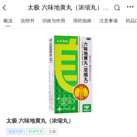
太极 六味地黄丸（浓缩丸）-适应症|说明书|功效作用-复禾医药
概况
说明书
功效与作用
用药指南
注意事项
药品
太极 六味地黄丸（浓缩丸）
非处方药
医保甲类
太极