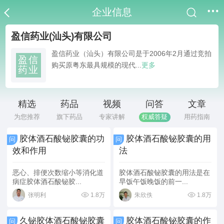
企业信息
盈信药业(汕头)有限公司
盈信药业（汕头）有限公司是于2006年2月通过竞拍
盈信
购买原粤东最具规模的现代...
更多
药业
精选
药品
视频
问答
文章
为您推荐
旗下药品
专家讲解
权威答疑
用药指南
胶体酒石酸铋胶囊的功
胶体酒石酸铋胶囊的用
问
问
效和作用
法
恶心、排便次数缩小等消化道
胶体酒石酸铋胶囊的用法是在
病症胶体酒石酸铋胶...
早饭午饭晚饭的前一...
1.8万
1.8万
张明利
朱欣佚
久铋胶体酒石酸铋胶囊
胶体酒石酸铋胶囊的作
问
问