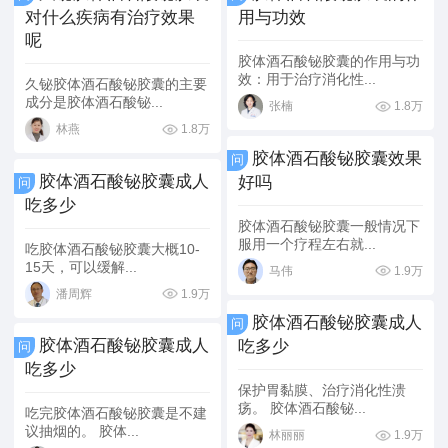
对什么疾病有治疗效果
用与功效
呢
胶体酒石酸铋胶囊的作用与功
效：用于治疗消化性...
久铋胶体酒石酸铋胶囊的主要
成分是胶体酒石酸铋...
1.8万
张楠
1.8万
林燕
胶体酒石酸铋胶囊效果
问
胶体酒石酸铋胶囊成人
好吗
问
吃多少
胶体酒石酸铋胶囊一般情况下
服用一个疗程左右就...
吃胶体酒石酸铋胶囊大概10-
15天，可以缓解...
1.9万
马伟
1.9万
潘周辉
胶体酒石酸铋胶囊成人
问
胶体酒石酸铋胶囊成人
吃多少
问
吃多少
保护胃黏膜、治疗消化性溃
疡。 胶体酒石酸铋...
吃完胶体酒石酸铋胶囊是不建
议抽烟的。 胶体...
1.9万
林丽丽