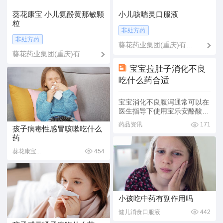
葵花康宝 小儿氨酚黄那敏颗
小儿咳喘灵口服液
粒
非处方药
非处方药
葵花药业集团(重庆)有限
公司
葵花药业集团(重庆)有限
公司
宝宝拉肚子消化不良
吃什么药合适
宝宝消化不良腹泻通常可以在
医生指导下使用宝乐安酪酸梭
菌活菌散、双歧杆菌三联活菌
药品资讯
171
孩子病毒性感冒咳嗽吃什么
散、蒙脱石散、婴儿健脾散、
药
口服补液盐Ⅲ等药物。这些问
题多见于小孩肠道发育不完
葵花康宝...
454
全、肠黏膜脆弱、肠功能不完
善，表现为大便带大量白色奶
瓣、辅食残渣一吃凉、一吃多
就拉，断断续续持续很久。但
具
小孩吃中药有副作用吗
健儿消食口服液
442