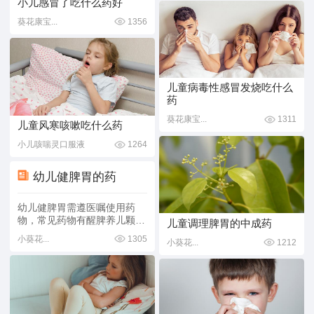
小儿感冒了吃什么药好
葵花康宝...
1356
儿童病毒性感冒发烧吃什么
药
葵花康宝...
1311
儿童风寒咳嗽吃什么药
小儿咳喘灵口服液
1264
幼儿健脾胃的药
幼儿健脾胃需遵医嘱使用药
物，常见药物有醒脾养儿颗
儿童调理脾胃的中成药
粒、小儿健脾散、婴儿健脾
小葵花...
1305
小葵花...
1212
散、参苓白术散、小儿化食丸
等。1.醒脾养儿颗粒醒脾养儿
颗粒主要用于治疗儿童脾气虚
所致的厌食、腹泻、烦躁啼哭
及夜啼不安等症状。该药具有
醒脾开胃、养血安神的作用，