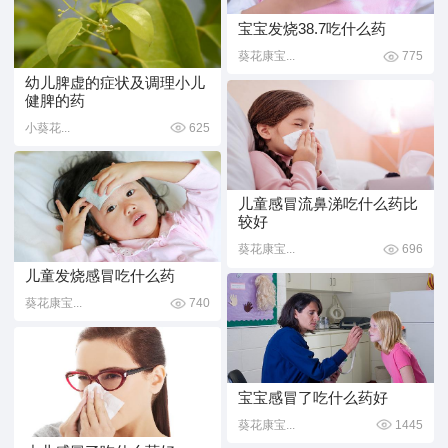
宝宝发烧38.7吃什么药
葵花康宝...
775
幼儿脾虚的症状及调理小儿
健脾的药
小葵花...
625
儿童感冒流鼻涕吃什么药比
较好
葵花康宝...
696
儿童发烧感冒吃什么药
葵花康宝...
740
宝宝感冒了吃什么药好
葵花康宝...
1445