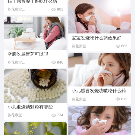
孩子感冒嗓子疼吃什么药
葵花康宝...
803
宝宝发烧吃什么药效果好
葵花康宝...
886
空腹吃感冒药可以吗
葵花康宝...
846
小儿感冒发烧咳嗽吃什么药
葵花康宝...
819
小儿退烧药颗粒有哪些
葵花康宝...
734