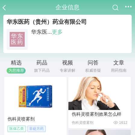
企业信息
华东医药（贵州）药业有限公司
华东医...
更多
华东
医药
精选
药品
视频
问答
文章
为您推荐
旗下药品
专家讲解
权威答疑
用药指南
伤科灵喷雾剂效果怎么样
伤科灵喷雾剂
伤科灵喷雾剂
1612
医保乙类
非处方药