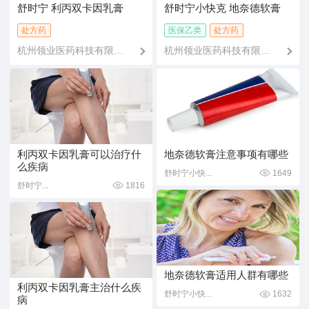
舒时宁 利丙双卡因乳膏
舒时宁小快克 地奈德软膏
处方药
医保乙类
处方药
杭州领业医药科技有限公
杭州领业医药科技有限公
司
司
利丙双卡因乳膏可以治疗什
地奈德软膏注意事项有哪些
么疾病
舒时宁小快...
1649
舒时宁...
1816
地奈德软膏适用人群有哪些
利丙双卡因乳膏主治什么疾
舒时宁小快...
1632
病