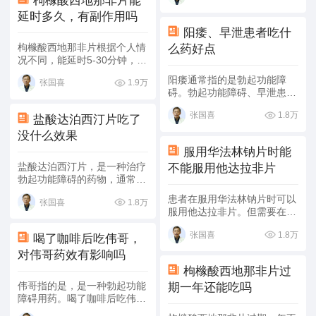
枸橼酸西地那非片能
般治疗、药物治疗等方式进行
盐酸利多卡因注射剂是一种抗
延时多久，有副作用吗
改善。
心律失常药和局麻药，可对中
阳痿、早泄患者吃什
枢神经系统产生兴奋和抑制的
枸橼酸西地那非片根据个人情
么药好点
双相作用，可能会引起嗜睡、
况不同，能延时5-30分钟，具
感觉异常、肌肉震颤、惊厥昏
有一定的副作用。 1.延时：枸
迷等不良反应。而
为勃起功能
阳痿通常指的是勃起功能障
1.9万
张国喜
橼酸西地那非片是治疗勃起功
障碍用药，通过刺激阴茎海绵
碍。勃起功能障碍、早泄患者
能障碍的口服药物，通过抑制
体中一氧化氮的释放，来治疗
吃十一酸睾酮软胶囊、
等药好
5型磷酸二酯酶，增强一氧化
勃起功能障碍。常见不良反应
1.8万
张国喜
点。 1.十一酸睾酮软胶囊：勃
盐酸达泊西汀片吃了
氮作用，使阴茎的平滑肌松
头痛、面部潮红、头昏、皮
起功能障碍、早泄属于男性性
没什么效果
弛，让更多的血液流入海绵体
疹、呼吸道感染等。由于两种
功能障碍。十一酸睾酮软胶囊
来延长男性射精时间。根据患
药物的药效、作用、不良反应
服用华法林钠片时能
属于一种激素药，可以促进腺
者对药效的耐受程度、射精功
都比较迥异，因此，不建议患
盐酸达泊西汀片，是一种治疗
不能服用他达拉非片
激素分泌、蛋白质合成，还可
能障碍程度、身体素质等方面
者同时服用两种药物，以免发
勃起功能障碍的药物，通常用
使血循环达到生理量的睾酮水
的不同，该药物可以延时5-30
生药物反应，造成不良影响。
于治疗18至64岁男性早泄患
平，主要可治疗原发性、继发
患者在服用华法林钠片时可以
分钟。 2.副作用：枸橼酸西地
1.8万
张国喜
者。如果吃了盐酸达泊西汀片
性睾丸功能减退，可以增强免
服用他达拉非片。但需要在咨
那非片的副作用较为短暂和轻
没什么效果，可能是药效不
疫功能。 2.
：主要可治疗患者
询医生用量后服用。 华法林
微，常见的副作用有头痛、头
足、药物不敏感等因素导致
出现的勃起功能障碍，能有效
1.8万
张国喜
钠片的主要成分为华法林钠，
晕、鼻塞、消化不良等，少见
喝了咖啡后吃伟哥，
的，患者可以在医生的指导下
抑制磷酸二酯酶活性，增加阴
是一种双香豆素类中效抗凝
的副作用有心动过速、心慌、
对伟哥药效有影响吗
适当增加剂量、更换药物等方
茎海绵体内的平滑肌，改善勃
剂，临床上多用于需长期持续
低血压等。如果患者存在心肌
式进行治疗。 1.药效不足：如
起功能障碍，对于勃起功能障
枸橼酸西地那非片过
抗凝的患者，能够防止血栓的
梗死、休克或严重心律失常等
果药物过期就可能会引起药物
碍、早泄通常有较好的效果。
伟哥指的是
，是一种勃起功能
期一年还能吃吗
形成及发展，对血栓栓塞病患
过往病史，不宜使用该药物，
失效，导致药效不足，此类情
障碍用药。喝了咖啡后吃伟
者及存在术后血栓的患者有一
可能诱发心脏疾病。
况下需要服用有效期内的盐酸
哥，对伟哥药效有影响。
是
定作用。他达拉非片的主要成