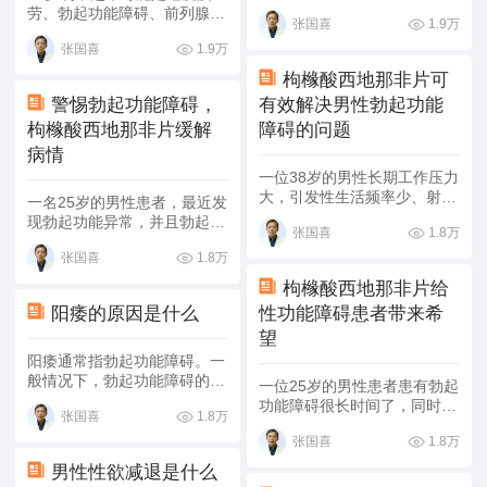
身体虚弱等生理原因造成的，
劳、勃起功能障碍、前列腺炎
1.9万
张国喜
也可能是尿道感染、勃起功能
等引起的，建议患者及时就
障碍等病理原因造成的，应该
1.9万
张国喜
医，明确病因，在医生的指导
根据具体的原因对症治疗。
下使用日常护理、药物治疗等
枸橼酸西地那非片可
方式缓解。
警惕勃起功能障碍，
有效解决男性勃起功能
枸橼酸西地那非片缓解
障碍的问题
病情
一位38岁的男性长期工作压力
大，引发性生活频率少、射精
一名25岁的男性患者，最近发
潜伏期短等症状。根据患者症
现勃起功能异常，并且勃起的
1.8万
张国喜
状和检查结果综合分析，确诊
时间比较短，硬度不够，不足
为勃起功能障碍。给予患者枸
1.8万
张国喜
以顺利完成性生活，症状已经
橼酸西地那非片、复方玄驹胶
持续一段时间，来医院就诊。
枸橼酸西地那非片给
囊等药物进行治疗，复查结果
进行B超检查以后发现其功能
阳痿的原因是什么
性功能障碍患者带来希
提示勃起功能障碍引起的不适
异常，建议患者可以使用枸橼
症状有所好转，只需注意生活
望
酸西地那非片进行药物治疗。
调理即可。
患者在进行治疗以后，症状明
阳痿通常指勃起功能障碍。一
显得到改善。
般情况下，勃起功能障碍的原
一位25岁的男性患者患有勃起
因可能是精神过于紧张或者饮
功能障碍很长时间了，同时还
1.8万
张国喜
食不当所致，建议患者及时在
伴随着早泄症状，这些症状严
医生的指导下进行相应的治
1.8万
张国喜
重影响到患者的生活。随即来
疗。具体内容如下：
到我院就诊。我决定对患者给
男性性欲减退是什么
予枸橼酸西地那非片进行治