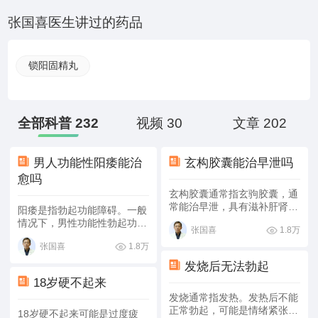
SCI论文3篇。参与编写书籍6本，是国家级继教教材«男科学
张国喜医生讲过的药品
诊断和治疗新进展»副主编，«中国男科疾病诊断和治疗指
南»编者兼编写秘书。
锁阳固精丸
全部科普 232
视频 30
文章 202
男人功能性阳痿能治
玄构胶囊能治早泄吗
愈吗
玄构胶囊通常指玄驹胶囊，通
常能治早泄，具有滋补肝肾的
阳痿是指勃起功能障碍。一般
作用。
情况下，男性功能性勃起功能
1.8万
张国喜
障碍可以治愈。
1.8万
张国喜
发烧后无法勃起
18岁硬不起来
发烧通常指发热。发热后不能
正常勃起，可能是情绪紧张、
18岁硬不起来可能是过度疲