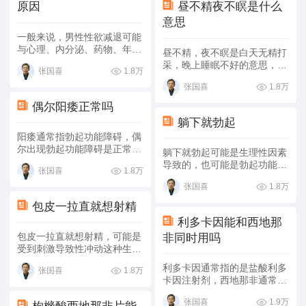
原因
昼不精夜不瞑是什么
疗。药物治疗后，患者的症状
意思
得到明显改善，勃起硬度可达
到4级。性生活恢复正常，其
一般来说，男性性欲减退可能
时间较之前延长。
与心理、内分泌、药物、年龄
昼不精，夜不瞑是白天无精打
等因素有关，具体分析如下：
采，晚上睡眠不好的意思，可
1.8万
张国喜
能是作息不规律的非病理因素
1.8万
张国喜
引起的，也可能是心阴虚、肾
阴虚等病理因素引起的，患者
偶尔阳痿正常吗
可以根据具体原因采用生活调
躺下就勃起
理、药物治疗等方式对症治
阳痿通常指勃起功能障碍，偶
疗。
尔出现勃起功能障碍是正常现
躺下就勃起可能是生理性因素
象，如果情况相对严重，患者
导致的，也可能是勃起功能障
1.8万
张国喜
可以通过药物治疗、手术治
碍、肝经湿热证等病理性因素
疗、日常护理等方式来改善症
1.8万
张国喜
引起的。患者可通过药物治
状。
疗、生活调理缓解症状。
包皮一拉直就想射精
利多卡因能和西地那
包皮一拉直就想射精，可能是
非同时用吗
受到刺激导致性冲动这种生理
性因素引起的，也可能是急性
利多卡因通常指的是盐酸利多
1.8万
张国喜
前列腺炎、包茎、植物神经功
卡因注射剂，西地那非通常指
能紊乱、勃起功能障碍等病理
的是
。不建议患者同时使用两
性因素引起的，患者可通过一
1.9万
张国喜
种药物，避免发生不良反应。