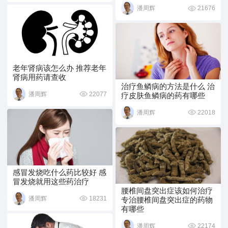
21676
潘周辉
老年肾病该怎么办 推荐老年
肾病用药请查收
治疗鱼鳞病的方法是什么 治
22077
潘周辉
疗皮肤鱼鳞病的药有哪些
22018
潘周辉
感冒发烧吃什么药比较好 感
冒发烧就用这些药治疗
腰椎间盘突出症该如何治疗
18231
潘周辉
专治腰椎间盘突出症的药物
有哪些
22174
潘周辉