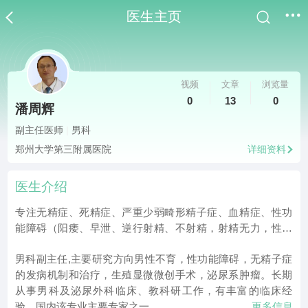
医生主页
视频
文章
浏览量
0
13
0
潘周辉
副主任医师
|
男科
郑州大学第三附属医院
详细资料
医生介绍
专注无精症、死精症、严重少弱畸形精子症、血精症、性功
能障碍（阳痿、早泄、逆行射精、不射精，射精无力，性生
活障碍、各类性生活不协调综合征）等；前列腺炎症、增
男科副主任,主要研究方向男性不育，性功能障碍，无精子症
生、肿瘤等；睾丸疼痛；睾丸生殖器发育不良；泌尿生殖系
的发病机制和治疗，生殖显微微创手术，泌尿系肿瘤。长期
感染；泌尿生殖系统肿瘤；无精症各类手术如睾丸显微取精
从事男科及泌尿外科临床、教科研工作，有丰富的临床经
术、显微附睾输精管吻合术、输精管吻合术、射精管梗阻精
验，国内该专业主要专家之一。
更多信息
道微创手术、精索静脉曲张微创手术；输精管结扎术；睾丸