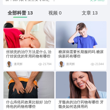
鞘膜积液微创手术，外生殖器整形手术等
全部科普 13
视频 0
文章 13
丝状疣的治疗方法是什么 治
糖尿病需要长期服药吗 糖尿
疗丝状疣的常用药物有哪些
病新药有哪些
21794
21344
潘周辉
潘周辉
什么痔疮药效果比较好 治疗
牙髓炎的治疗药物有哪些 牙
痔疮的药物有哪些
髓炎如何选择用药