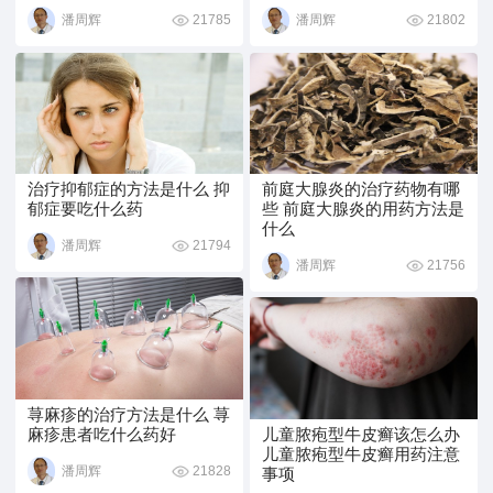
21785
21802
潘周辉
潘周辉
治疗抑郁症的方法是什么 抑
前庭大腺炎的治疗药物有哪
郁症要吃什么药
些 前庭大腺炎的用药方法是
什么
21794
潘周辉
21756
潘周辉
荨麻疹的治疗方法是什么 荨
麻疹患者吃什么药好
儿童脓疱型牛皮癣该怎么办
儿童脓疱型牛皮癣用药注意
21828
潘周辉
事项