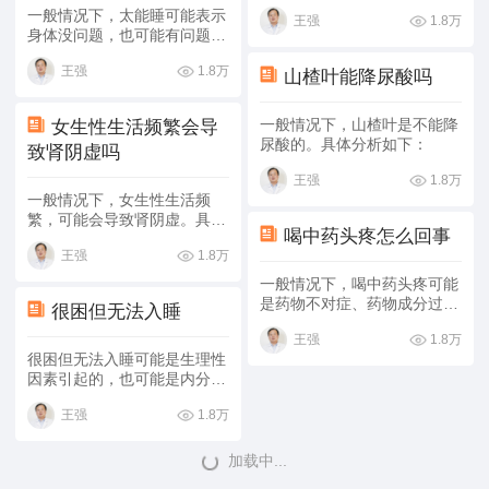
过大、围绝经期综合征、肝郁
一般情况下，太能睡可能表示
1.8万
王强
化火证导致的，可采用生活调
身体没问题，也可能有问题。
理、药物治疗的方式缓解症
具体分析如下：
状，具体分析如下：
1.8万
王强
山楂叶能降尿酸吗
一般情况下，山楂叶是不能降
女生性生活频繁会导
尿酸的。具体分析如下：
致肾阴虚吗
1.8万
王强
一般情况下，女生性生活频
繁，可能会导致肾阴虚。具体
喝中药头疼怎么回事
情况如下：
1.8万
王强
一般情况下，喝中药头疼可能
是药物不对症、药物成分过
很困但无法入睡
敏、感冒等因素导致的。具体
1.8万
王强
分析如下：
很困但无法入睡可能是生理性
因素引起的，也可能是内分泌
失调、心脾两虚这些病理性因
1.8万
王强
素引起的，患者可以通过一般
治疗、药物治疗这些方式缓
解。
加载中...