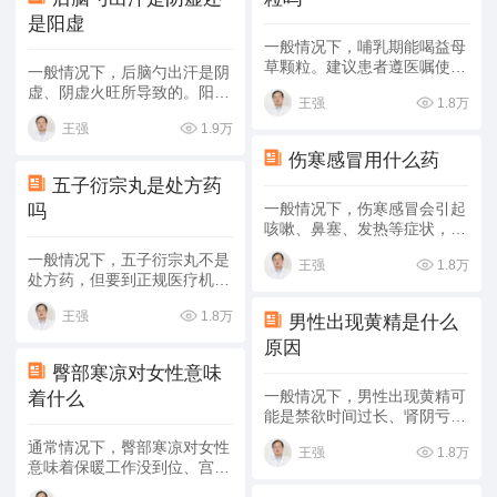
是阳虚
一般情况下，哺乳期能喝益母
草颗粒。建议患者遵医嘱使用
一般情况下，后脑勺出汗是阴
益母草颗粒。具体分析如下：
虚、阴虚火旺所导致的。阳虚
1.8万
王强
常表现为面色苍白、舌淡苔
1.9万
王强
白、神疲、乏力等，并无出汗
的症状。出汗也有可能是气
伤寒感冒用什么药
虚、气血不足引起的。具体分
五子衍宗丸是处方药
析如下：
一般情况下，伤寒感冒会引起
吗
咳嗽、鼻塞、发热等症状，可
以使用
、正柴胡饮颗粒、风寒
一般情况下，五子衍宗丸不是
1.8万
王强
感冒颗粒等药物进行治疗。具
处方药，但要到正规医疗机
体分析如下：
构，在专业医生指导下来选
1.8万
王强
择、使用此药。具体情况如
男性出现黄精是什么
下：
原因
臀部寒凉对女性意味
一般情况下，男性出现黄精可
着什么
能是禁欲时间过长、肾阴亏
损、精囊炎等原因造成的。具
通常情况下，臀部寒凉对女性
1.8万
王强
体分析如下：
意味着保暖工作没到位、宫
寒、肾阳虚，可通过生活调