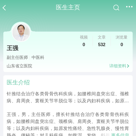
医生主页
视频
文章
浏览量
0
532
0
王强
副主任医师
|
中医科
山东省立医院
详细资料
医生介绍
针推结合治疗各类骨骨伤科疾病，如腰椎间盘突出症、颈椎
病、肩周炎、寰枢关节半脱位等；以及内妇科疾病，如原发
性痛经、急性乳腺炎、慢性胃肠炎、便秘等；对儿科疾病，
王强，男，主任医师，擅长针推结合治疗各类骨骨伤科疾
如腹泻、发烧、斜颈、桡骨头半脱位、假性近视等
病，如腰椎间盘突出症、颈椎病、肩周炎、寰枢关节半脱位
等；以及内妇科疾病，如原发性痛经、急性乳腺炎、慢性胃
肠炎、便秘等；对儿科疾病，如腹泻、发烧、斜颈、桡骨头
更多信息