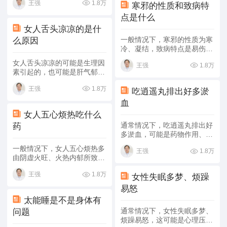
1.8万
王强
理、药物治疗缓解症状，具体
寒邪的性质和致病特
分析如下：
点是什么
女人舌头凉凉的是什
一般情况下，寒邪的性质为寒
么原因
冷、凝结，致病特点是易伤阳
气、血液凝滞、收引痉挛等，
女人舌头凉凉的可能是生理因
1.8万
王强
具体分析如下：
素引起的，也可能是肝气郁
结、围绝经期综合征等因素引
1.8万
王强
起的，患者可以在医生的指导
吃逍遥丸排出好多淤
下通过一般治疗、药物治疗的
血
方式治疗。具体分析如下：
女人五心烦热吃什么
通常情况下，吃逍遥丸排出好
药
多淤血，可能是药物作用、月
经、气滞血淤导致的，患者可
一般情况下，女人五心烦热多
1.8万
王强
采用生活调理、药物治疗的方
由阴虚火旺、火热内郁所致，
式缓解症状，具体分析如下：
可以服用六味地黄丸、养阴清
1.8万
王强
肺丸、左归丸等药物进行治
女性失眠多梦、烦躁
疗。具体分析如下：
易怒
太能睡是不是身体有
通常情况下，女性失眠多梦、
问题
烦躁易怒，这可能是心理压力