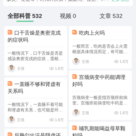
半脱位、假性近视等也积累了丰富的临床经验。
全部科普 532
视频 0
文章 532
口干舌燥是奥密克戎
吃肉上火吗
的症状吗
一般而言，吃肉是否会上火需
根据具体情况而定，有可能不
一般情况下，口干舌燥是否是
会上火，也有可能会上火。具
感染奥密克戎的症状，需根据
1.8万
王强
体分析如下：
实际情况进行判断。口干舌燥
1.8万
王强
可能是饮水过少、阴虚火旺、
感染奥密克戎引起的。具体分
宫颈病变中药能调理
析如下：
一直睡不够和肾虚有
好吗
关系吗
宫颈病变一般是指宫颈癌前病
变。宫颈癌前病变吃中药是很
一般情况下，一直睡不着可能
难调理好的，主要以西医治疗
和肾虚有关系，也可能是环境
1.8万
王强
为主，中药调理为辅。具体分
因素导致的，和肾虚没关系，
析如下：
1.8万
王强
应该及时检查，对症治疗。具
体分析如下：
哺乳期能喝益母草颗
后脑勺出汗是阴虚还
粒吗