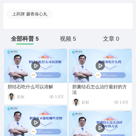
上药牌 麝香保心丸
全部科普 5
视频 5
文章 0
胆结石吃什么可以溶解
胆囊结石怎么治疗最好的方
法
1.6万
彭创
1.6万
彭创