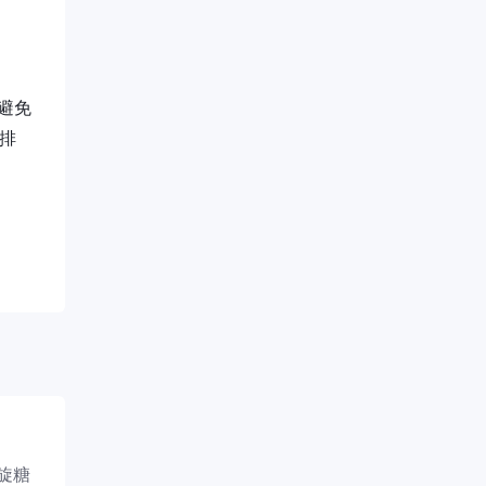
避免
排
旋糖