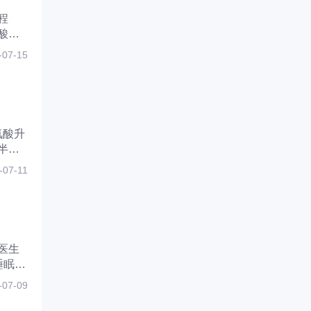
程
酸亚
的首
-07-15
氨酸升
半胱
这是目
-07-11
医生
睡眠不
种原
-07-09