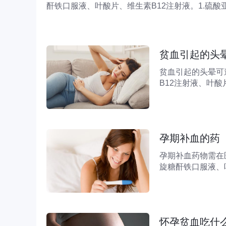
酐铁口服液、叶酸片、维生素B12注射液。1.硫
不良、妊娠及儿童发育期等引起的缺铁性贫血。该
贫血引起的头
贫血引起的头晕可
B12注射液、叶
病因，需明确诊断
的头晕。缺铁性贫
孕期补血的药
孕期补血药物需在
旋糖酐铁口服液、
疗缺铁性贫血，该
足。患者通常表现
怀孕贫血吃什