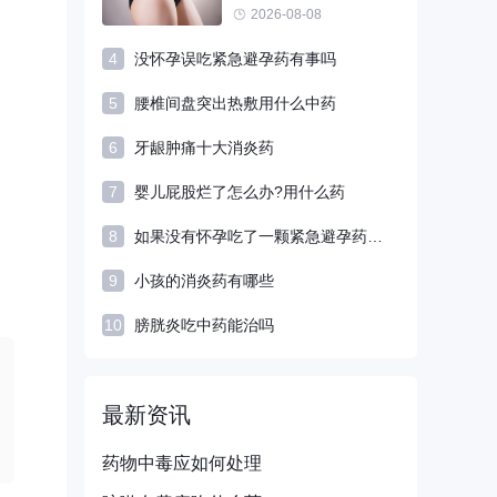
2026-08-08
4
没怀孕误吃紧急避孕药有事吗
5
腰椎间盘突出热敷用什么中药
6
牙龈肿痛十大消炎药
7
婴儿屁股烂了怎么办?用什么药
8
如果没有怀孕吃了一颗紧急避孕药会怎么样
9
小孩的消炎药有哪些
10
膀胱炎吃中药能治吗
最新资讯
药物中毒应如何处理