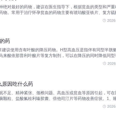
种绝对最好的药物，建议在医生指导下，根据贫血的类型和严重
药物。常用于治疗怀孕贫血的药物主要有琥珀酸亚铁片、复方硫
复合物胶囊、维生素B12片、叶酸片等。铁剂是治疗缺铁性贫血
2026
酸亚铁片，其含铁
压的药
常建议使用含有叶酸的降压药物。H型高血压是指伴有同型半胱
马来酸依那普利叶酸片等复方制剂，可以在降压的同时降低同型
有效地预防脑卒中等心脑血管事件。1、马来酸依那普利叶酸片
2026
高血压的常用
么原因吃什么药
眠不足、精神紧张、颈椎问题、高血压或贫血等原因引起，可在
脑颗粒、盐酸氟桂利嗪胶囊、倍他司汀片等药物改善症状。1、
眠质量差，可能导致大脑供血供氧不足，进而引发头晕头重。这
2026
力不集中、哈欠