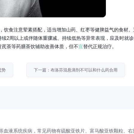
眠，饮食注意荤素搭配，适当增加山药、红枣等健脾益气的食材。
持续2周以上或伴随体重骤减、持续低热等异常表现，应及时就诊
黄芪茶等药膳茶饮辅助改善体质，但不
宜
替代正规治疗。
优势
下一篇：布洛芬混悬滴剂不可以和什么药合用
等血液系统疾病，常见药物有硫酸亚铁片、富马酸亚铁颗粒、右