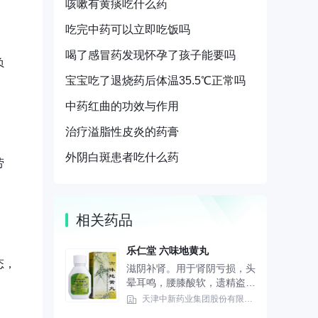
咳嗽有黄痰吃什么药
吃完中药可以立即吃饭吗
喝了感冒药发现怀孕了孩子能要吗
负
宝宝吃了退烧药后体温35.5℃正常吗
中药红曲的功效与作用
治疗溢脂性皮炎的药膏
外阴白斑患者吃什么药
劳
相关药品
乐仁堂 六味地黄丸
态，
滋阴补肾。用于肾阴亏损，头
晕耳鸣，腰膝酸软，遗精盗
汗。
天津中新药业集团股份有限公司乐仁堂制药厂