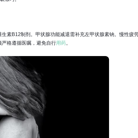
生素B12制剂。甲状腺功能减退需补充左甲状腺素钠。慢性疲
须严格遵循医嘱，避免自行
用药
。