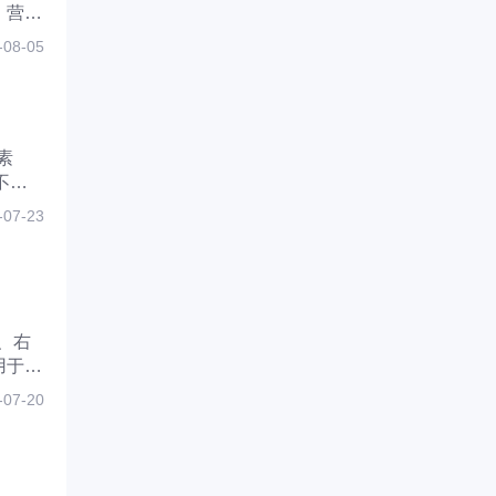
、营养
-08-05
素
不同
引起
-07-23
、右
用于治
备不
-07-20