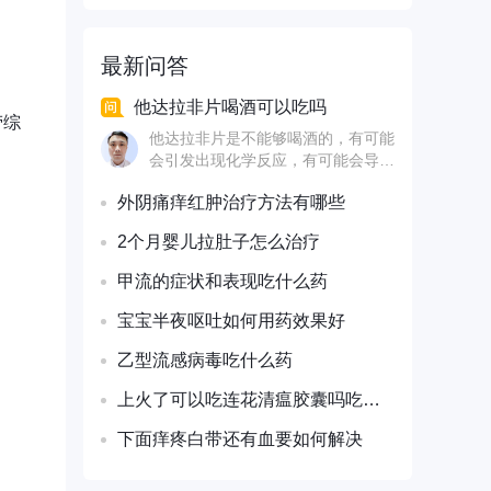
最新问答
他达拉非片喝酒可以吃吗
劳综
他达拉非片是不能够喝酒的，有可能
会引发出现化学反应，有可能会导致
出现酒精的不良，在生活中要注意健
外阴痛痒红肿治疗方法有哪些
康的饮食，避免营养的缺失，而且要
避免出现酒精中毒的情况，要适当的
2个月婴儿拉肚子怎么治疗
控制喝酒，喝酒太多，对肝脏的伤害
是很大的，保持良好的生活习惯。
甲流的症状和表现吃什么药
宝宝半夜呕吐如何用药效果好
乙型流感病毒吃什么药
上火了可以吃连花清瘟胶囊吗吃多久有效
下面痒疼白带还有血要如何解决