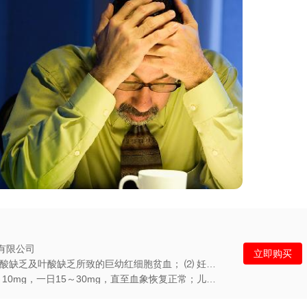
有限公司
立即购买
功能主治：⑴ 各种原因引起的叶酸缺乏及叶酸缺乏所致的巨幼红细胞贫血； ⑵ 妊娠期、哺乳期妇女预防给药； ⑶ 慢性溶血性贫血所致的叶酸缺乏；
用法用量：口服：成人，一次5～10mg，一日15～30mg，直至血象恢复正常；儿童，一次5...