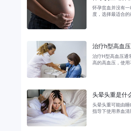
怀孕贫血并没有一
度，选择最适合的
铁叶酸片、多糖铁
选药物。例如琥珀
治疗h型高血
治疗H型高血压通
高的高血压，使用
氨酸水平，从而更
前临床上治疗H型
头晕头重是什
头晕头重可能由睡
指导下使用养血清
足长时间熬夜或睡
因通常还伴有注意