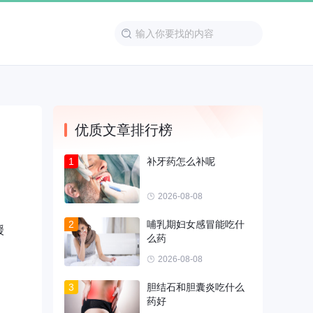
优质文章排行榜
1
补牙药怎么补呢
2026-08-08
2
哺乳期妇女感冒能吃什
缓
么药
2026-08-08
3
胆结石和胆囊炎吃什么
药好