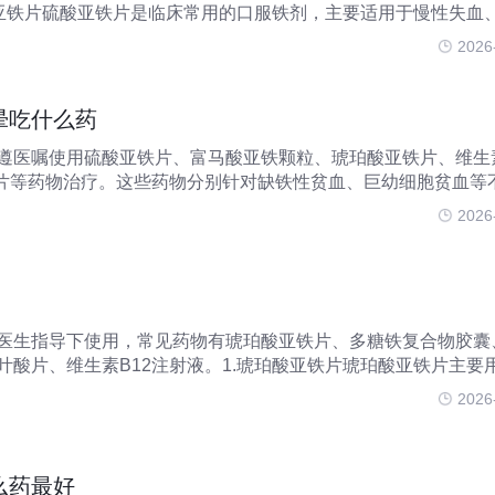
酸亚铁片硫酸亚铁片是临床常用的口服铁剂，主要适用于慢性失血
药
2026
晕吃什么药
遵医嘱使用硫酸亚铁片、富马酸亚铁颗粒、琥珀酸亚铁片、维生
酸片等药物治疗。这些药物分别针对缺铁性贫血、巨幼细胞贫血等
后对症用药。1.硫酸亚铁片硫酸亚铁片主要用于治疗缺铁性贫血
2026
血可能由长期慢
医生指导下使用，常见药物有琥珀酸亚铁片、多糖铁复合物胶囊
叶酸片、维生素B12注射液。1.琥珀酸亚铁片琥珀酸亚铁片主要
情况在孕期较为常见，多因胎儿生长发育需求增加导致母体铁储
2026
为面色苍白
么药最好