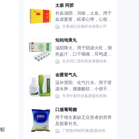
太极 阿胶
补血滋阴，润燥，止血。用于
血虚萎黄，眩晕心悸，心烦不
眠，肺燥咳嗽。
甘肃成纪生物药业有限公司
知柏地黄丸
滋阴降火。用于阴虚火旺，潮
热盗汗，口干咽痛，耳鸣遗
精，小便短赤。
北京同仁堂科技发展股份有限公司制药厂
金匮肾气丸
温补肾阳、化气行水。用于肾
虚水肿，腰膝酸软，小便不
利，畏寒肢冷。
天津中新药业集团股份有限公司乐仁堂制药厂
口服葡萄糖
用于维生素缺乏症患者的营养
及能量补充。
抑郁
广西梧州制药(集团)股份有限公司