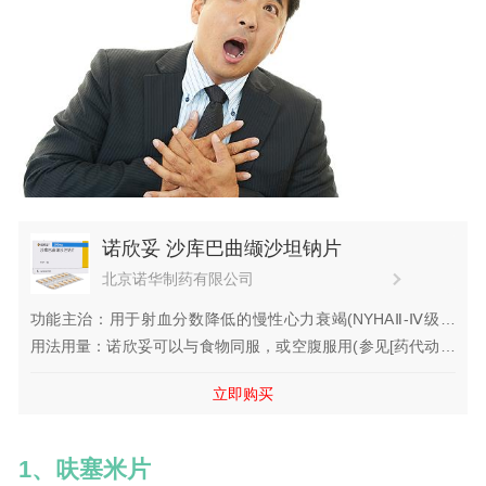
诺欣妥 沙库巴曲缬沙坦钠片
北京诺华制药有限公司
功能主治：用于射血分数降低的慢性心力衰竭(NYHAⅡ-Ⅳ级，
LVEF≤40％)成人患者，降低心血管死亡和心力衰竭住院的风
用法用量：诺欣妥可以与食物同服，或空腹服用(参见[药代动力
险。沙库巴曲缬沙坦钠片可代替血管紧张素转化酶抑制剂(ACEI)
学])。详见说明书。
立即购买
或血管紧张素Ⅱ受体拮抗剂(ARB)，与其他心力衰竭治疗药物(例
如：β受体阻断剂、利尿剂和盐皮质激素拮抗剂)合用。
1、呋塞米片