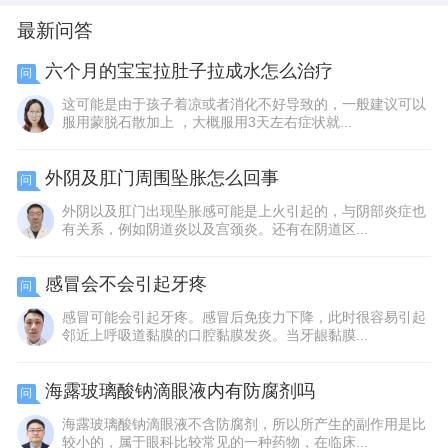
最新问答
六个月的宝宝拉肚子拉成水怎么治疗
问
这可能是由于孩子着凉或者消化不好导致的，一般建议可以
服用蒙脱石散加上 ，大概服用3天左右症状就...
外阴及肛门周围坠胀怎么回事
问
外阴以及肛门出现坠胀感可能是上火引起的，与阴部炎症也
有关系，例如阴道炎以及宫颈炎。还有在阴道区...
感冒会不会引起牙疼
问
感冒可能会引起牙疼。感冒后免疫力下降，此时很容易引起
邻近上呼吸道黏膜的口腔黏膜发炎。当牙龈黏膜...
海露玻璃酸钠滴眼液内有防腐剂吗
问
海露玻璃酸钠滴眼液不含防腐剂，所以所产生的副作用是比
较小的，属于眼科比较常见的一种药物，在临床...