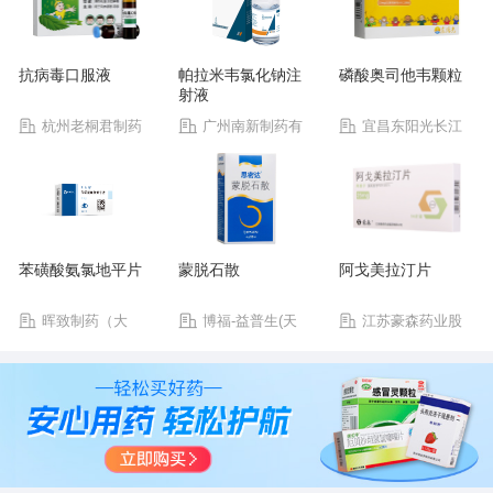
抗病毒口服液
帕拉米韦氯化钠注
磷酸奥司他韦颗粒
射液
杭州老桐君制药
广州南新制药有
宜昌东阳光长江
有限公司
限公司
药业股份有限公司
苯磺酸氨氯地平片
蒙脱石散
阿戈美拉汀片
晖致制药（大
博福-益普生(天
江苏豪森药业股
连）有限公司
津)制药有限公司
份有限公司