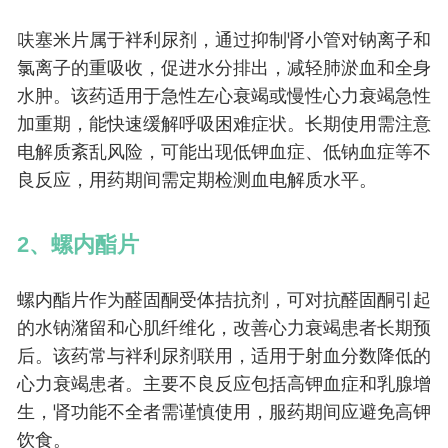
呋塞米片属于袢利尿剂，通过抑制肾小管对钠离子和
氯离子的重吸收，促进水分排出，减轻肺淤血和全身
水肿。该药适用于急性左心衰竭或慢性心力衰竭急性
加重期，能快速缓解呼吸困难症状。长期使用需注意
电解质紊乱风险，可能出现低钾血症、低钠血症等不
良反应，用药期间需定期检测血电解质水平。
2、螺内酯片
螺内酯片作为醛固酮受体拮抗剂，可对抗醛固酮引起
的水钠潴留和心肌纤维化，改善心力衰竭患者长期预
后。该药常与袢利尿剂联用，适用于射血分数降低的
心力衰竭患者。主要不良反应包括高钾血症和乳腺增
生，肾功能不全者需谨慎使用，服药期间应避免高钾
饮食。