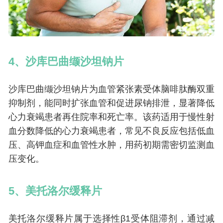
4、沙库巴曲缬沙坦钠片
沙库巴曲缬沙坦钠片为血管紧张素受体脑啡肽酶双重
抑制剂，能同时扩张血管和促进尿钠排泄，显著降低
心力衰竭患者再住院率和死亡率。该药适用于慢性射
血分数降低的心力衰竭患者，常见不良反应包括低血
压、高钾血症和血管性水肿，用药初期需密切监测血
压变化。
5、美托洛尔缓释片
美托洛尔缓释片属于选择性β1受体阻滞剂，通过减