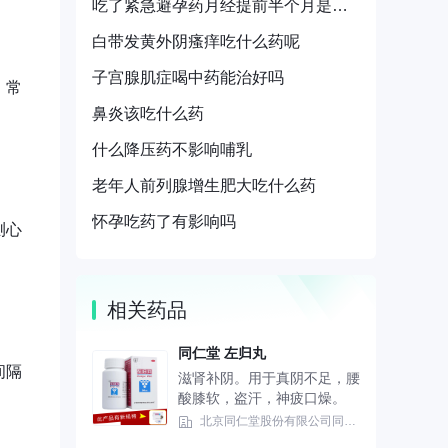
吃了紧急避孕药月经提前半个月是怎么回事
白带发黄外阴瘙痒吃什么药呢
子宫腺肌症喝中药能治好吗
。常
鼻炎该吃什么药
什么降压药不影响哺乳
老年人前列腺增生肥大吃什么药
怀孕吃药了有影响吗
测心
相关药品
同仁堂 左归丸
间隔
滋肾补阴。用于真阴不足，腰
酸膝软，盗汗，神疲口燥。
北京同仁堂股份有限公司同仁堂制药厂