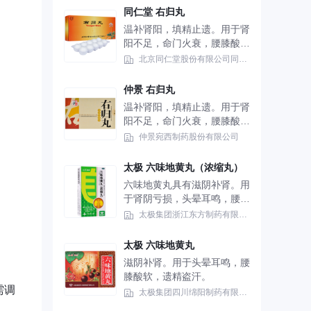
同仁堂 右归丸
温补肾阳，填精止遗。用于肾
阳不足，命门火衰，腰膝酸
冷，精神不振，怯寒畏冷，阳
北京同仁堂股份有限公司同仁堂制药厂
痿遗精，大便溏薄、尿频而
清。
仲景 右归丸
温补肾阳，填精止遗。用于肾
阳不足，命门火衰，腰膝酸
冷，精神不振，怯寒畏冷，阳
仲景宛西制药股份有限公司
痿遗精，大便溏薄，尿频而
清。
太极 六味地黄丸（浓缩丸）
六味地黄丸具有滋阴补肾。用
于肾阴亏损，头晕耳鸣，腰膝
酸软，骨蒸潮热，盗汗遗精。
太极集团浙江东方制药有限公司
太极 六味地黄丸
滋阴补肾。用于头晕耳鸣，腰
膝酸软，遗精盗汗。
需调
太极集团四川绵阳制药有限公司