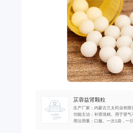
苁蓉益肾颗粒
生产厂家：内蒙古兰太药业有限
功能主治：补肾填精。用于肾气
用法用量：口服。一次1袋，一日