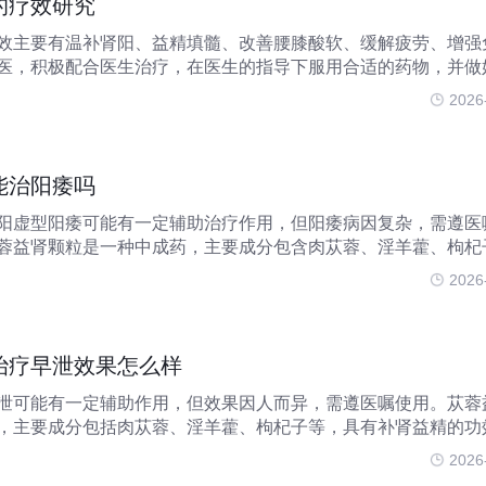
的疗效研究
效主要有温补肾阳、益精填髓、改善腰膝酸软、缓解疲劳、增强
医，积极配合医生治疗，在医生的指导下服用合适的药物，并做
肾阳苁蓉益肾颗粒中的肉苁蓉、淫羊藿等成分具有温补肾阳的作
2026
的畏寒肢冷、性
能治阳痿吗
阳虚型阳痿可能有一定辅助治疗作用，但阳痿病因复杂，需遵医
蓉益肾颗粒是一种中成药，主要成分包含肉苁蓉、淫羊藿、枸杞
明书标注的适应证为肾阳虚引起的腰膝酸软、头晕耳鸣等症状。
2026
度性功能障碍，该
治疗早泄效果怎么样
泄可能有一定辅助作用，但效果因人而异，需遵医嘱使用。苁蓉
，主要成分包括肉苁蓉、淫羊藿、枸杞子等，具有补肾益精的功
存在肾虚的情况，服用苁蓉益肾颗粒后可能会改善相关症状。该
2026
，可能帮助延长射