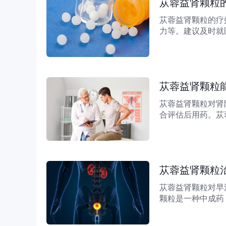
苁蓉益肾颗粒
苁蓉益肾颗粒的疗
力等。建议及时就
食调理。1、温补
用于肾阳不足引起
苁蓉益肾颗粒
苁蓉益肾颗粒对肾
合评估后用药。苁
补肾阳药材。其说
因肾阳虚导致的轻
苁蓉益肾颗粒
苁蓉益肾颗粒对早
颗粒是一种中成药
部分早泄患者可能
通过调节肾气不足