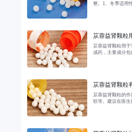
整。1、冬季适用
寒冷，人体阳气内
酸软等症状，冬季
苁蓉益肾颗粒
苁蓉益肾颗粒用于
成药，主要成分包
气不足患者常见腰
关症状。临床观察
苁蓉益肾颗粒
苁蓉益肾颗粒的作
软等。建议在医生
苁蓉、淫羊藿等成
症状，该药物通过