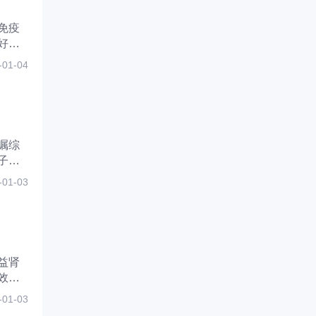
免疫
好饮
用，适
-01-04
嘱综
子等
对于
-01-03
益肾
效。
药物
-01-03