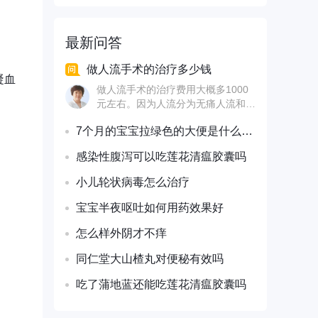
最新问答
做人流手术的治疗多少钱
凝血
做人流手术的治疗费用大概多1000
元左右。因为人流分为无痛人流和普
通人流，无痛人流比普通人流多一个
7个月的宝宝拉绿色的大便是什么引起的
麻醉费用如果按照普通人流计算费
用，主要包括下面几项费用：术前一
感染性腹泻可以吃莲花清瘟胶囊吗
套抽血化验、心电图检查、B超检
查、白带化验、手术费用，还有术后
小儿轮状病毒怎么治疗
用药，比如 、口服消炎药之类的，
这些费用加起来大概1000元左右。
宝宝半夜呕吐如何用药效果好
怎么样外阴才不痒
同仁堂大山楂丸对便秘有效吗
吃了蒲地蓝还能吃莲花清瘟胶囊吗