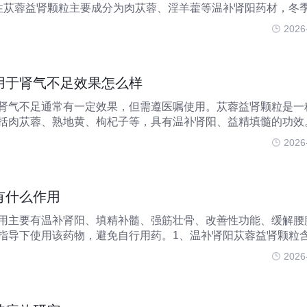
性苁蓉益肾颗粒主要成分为肉苁蓉、淫羊藿等温补肾阳药材，冬
敛，此时服用有助于增强温补效果。肾阳虚患者常见畏寒肢冷、
2026
服用可更好缓解
用于肾气不足效果怎么样
肾气不足通常有一定效果，但需遵医嘱使用。苁蓉益肾颗粒是一
括肉苁蓉、熟地黄、枸杞子等，具有温补肾阳、益精填髓的功效
膝酸软、畏寒肢冷、夜尿频多等症状，该药物可通过补益肾气缓
2026
显示，部分患者在
有什么作用
用主要有温补肾阳、填精补髓、强筋壮骨、改善性功能、缓解腰
指导下使用该药物，避免自行用药。1、温补肾阳苁蓉益肾颗粒
分，具有温补肾阳的作用。肾阳不足可能导致畏寒肢冷、精神不
2026
温补肾阳帮助改