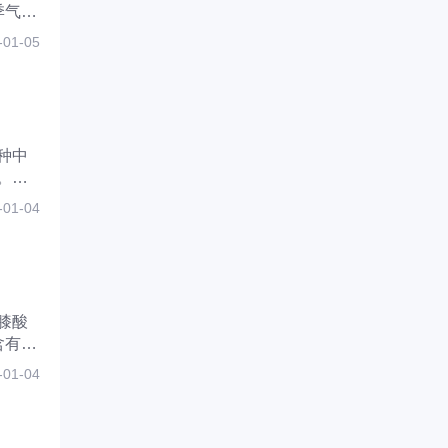
季气候
腰膝
-01-05
种中
。肾
解相
-01-04
膝酸
含有肉
振等
-01-04