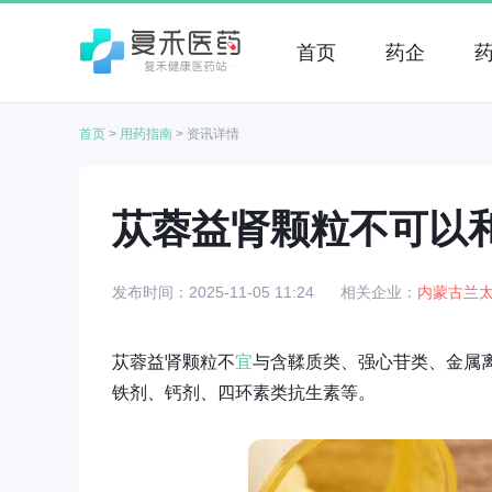
首页
药企
首页
>
用药指南
>
资讯详情
苁蓉益肾颗粒不可以
发布时间：2025-11-05 11:24
相关企业：
内蒙古兰
苁蓉益肾颗粒不
宜
与含鞣质类、强心苷类、金属
铁剂、钙剂、四环素类抗生素等。