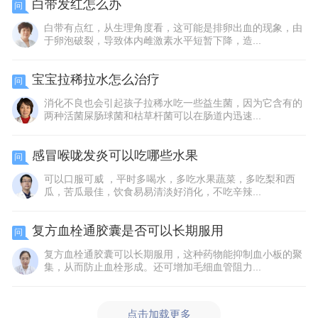
白带发红怎么办
问
白带有点红，从生理角度看，这可能是排卵出血的现象，由
于卵泡破裂，导致体内雌激素水平短暂下降，造...
宝宝拉稀拉水怎么治疗
问
消化不良也会引起孩子拉稀水吃一些益生菌，因为它含有的
两种活菌屎肠球菌和枯草杆菌可以在肠道内迅速...
感冒喉咙发炎可以吃哪些水果
问
可以口服可威 ，平时多喝水，多吃水果蔬菜，多吃梨和西
瓜，苦瓜最佳，饮食易易清淡好消化，不吃辛辣...
复方血栓通胶囊是否可以长期服用
问
复方血栓通胶囊可以长期服用，这种药物能抑制血小板的聚
集，从而防止血栓形成。还可增加毛细血管阻力...
点击加载更多