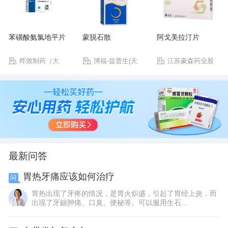
苯磺酸氨氯地平片
蒙脱石散
阿戈美拉汀片
晖致制药（大
博福-益普生(天
江苏豪森药业股
连）有限公司
津)制药有限公司
份有限公司
最新问答
胃热牙痛应该如何治疗
问
胃热出现了牙疼的情况，是胃火炽盛，引起了胃经上炎，而
出现了牙龈肿痛、口臭、便秘等。可以服用生石...