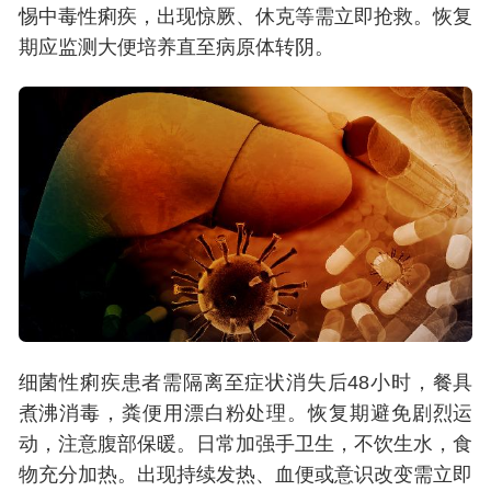
惕中毒性痢疾，出现惊厥、休克等需立即抢救。恢复
期应监测大便培养直至病原体转阴。
细菌性痢疾患者需隔离至症状消失后48小时，餐具
煮沸消毒，粪便用漂白粉处理。恢复期避免剧烈运
动，注意腹部保暖。日常加强手卫生，不饮生水，食
物充分加热。出现持续发热、血便或意识改变需立即