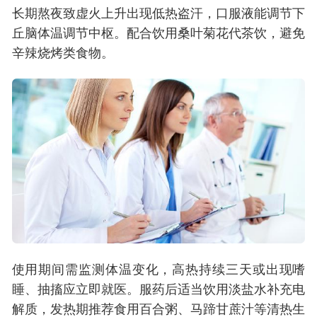
长期熬夜致虚火上升出现低热盗汗，口服液能调节下
丘脑体温调节中枢。配合饮用桑叶菊花代茶饮，避免
辛辣烧烤类食物。
使用期间需监测体温变化，高热持续三天或出现嗜
睡、抽搐应立即就医。服药后适当饮用淡盐水补充电
解质，发热期推荐食用百合粥、马蹄甘蔗汁等清热生