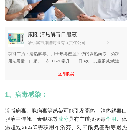
康隆 清热解毒口服液
哈尔滨市康隆药业有限责任公司
功能主治：清热解毒。用于热毒壅盛所致的发热面赤、烦躁口
渴、咽喉肿痛;流感、上呼吸道感染见上述证候者。
用法用量：口服。一次10~20毫升，一日3次，儿童酌减;或遵医
嘱。
立即购买
1、病毒感染：
流感病毒、腺病毒等感染可能引发高热，清热解毒口
服液中连翘、金银花等
成分
具有广谱抗病毒
作用
。体
温超过38.5℃需联用布洛芬、对乙酰氨基酚等退热