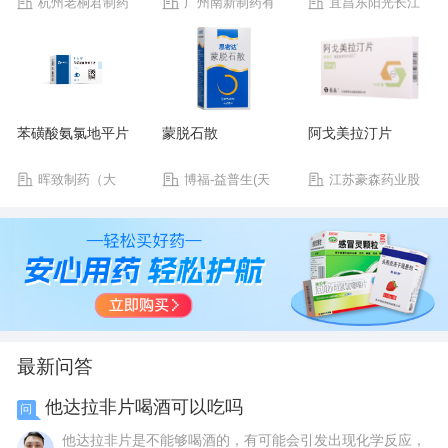
杭州老桐君制药
广州南新制药有
宜昌东阳光长江
有限公司
限公司
药业股份有限公司
苯磺酸氨氯地平片
蒙脱石散
阿戈美拉汀片
晖致制药（大
博福-益普生(天
江苏豪森药业股
连）有限公司
津)制药有限公司
份有限公司
最新问答
他达拉非片喝酒可以吃吗
问
他达拉非片是不能够喝酒的，有可能会引发出现化学反应，