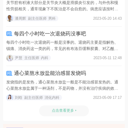
关节腔有积液大部分是关节炎大概是滑膜炎引发的，与外伤和慢
性劳损相关，通常现象下不医治是不会自愈的。病患应该按时到
正...
潘周辉
副主任医师
男科
2023-05-20 14:43
每四个小时吃一次退烧药没事吧
每四个小时吃一次退烧药一般是没事的。退烧药主要是指解热、
镇痛、消炎药这一类的药，常见的有布洛芬缓释胶囊、对乙酰氨
基...
尹慧
主任医师
内科
2023-05-11 12:48
通心菜熬水放盐能治感冒发烧吗
发烧指的是发热，通心菜熬水放盐一般是不能治感冒发热的。通
心菜熬水放盐属于一种汤剂，不是药物，并没有治疗疾病的效
果，...
刘晗
副主任医师
消化内科
2023-05-09 17:17
点击查看更多