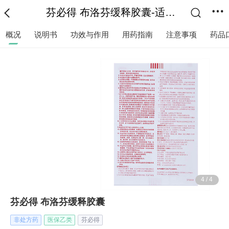
芬必得 布洛芬缓释胶囊-适应症|说明书|功效作用-复禾医药
概况
说明书
功效与作用
用药指南
注意事项
药品
4
/
4
芬必得 布洛芬缓释胶囊
非处方药
医保乙类
芬必得