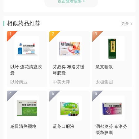
诺力)血友病患者允许使用的镇痛药及其别名：
点击查看更多
相似药品推荐
更多
1
2
3
以岭 连花清瘟胶
芬必得 布洛芬缓
急支糖浆
囊
释胶囊
以岭药业
中美天津
太极集团
4
5
6
感冒清热颗粒
蓝芩口服液
润都奥芬 布洛芬
缓释胶囊