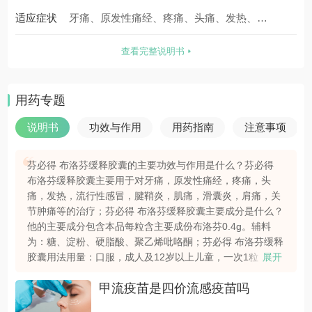
适应症状
服用两次(早晚各一次)。
牙痛、原发性痛经、疼痛、头痛、发热、流
行性感冒、腱鞘炎、肌痛、滑囊炎、肩痛、
查看完整说明书
关节肿痛
用药专题
说明书
功效与作用
用药指南
注意事项
芬必得 布洛芬缓释胶囊的主要功效与作用是什么？芬必得
布洛芬缓释胶囊主要用于对牙痛，原发性痛经，疼痛，头
痛，发热，流行性感冒，腱鞘炎，肌痛，滑囊炎，肩痛，关
节肿痛等的治疗；芬必得 布洛芬缓释胶囊主要成分是什么？
他的主要成分包含本品每粒含主要成份布洛芬0.4g。辅料
为：糖、淀粉、硬脂酸、聚乙烯吡咯酮；芬必得 布洛芬缓释
胶囊用法用量：口服，成人及12岁以上儿童，一次1粒，每
展开
日服用两次(早晚各一次)；更多详细内容请查看下方芬必得
甲流疫苗是四价流感疫苗吗
布洛芬缓释胶囊详细说明书。