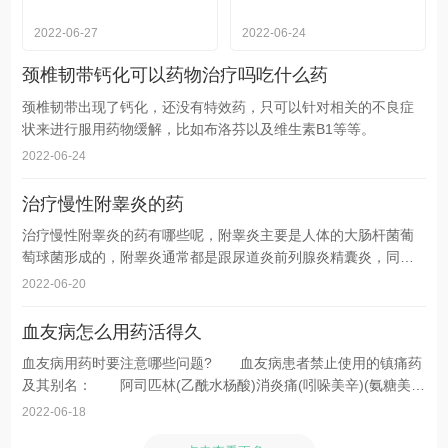
2022-06-27
2022-06-24
颈椎韧带钙化可以药物治疗吗吃什么药
颈椎韧带出现了钙化，还没有特效药，只可以针对相关的不良症
状来进行服用药物缓解，比如布洛芬以及维生素B1等等。
2022-06-24
治疗慢性附睾炎的药
治疗慢性附睾炎的药有哪些呢，附睾炎主要是人体的大肠杆菌葡
萄球菌形成的，附睾炎通常都是跟尿道炎前列腺炎精囊炎，同时
发生的，对于附睾炎可以选择用药物治疗，那么有哪些要素能够
2022-06-20
治疗附睾炎的呢，下面我们就一起来看看附睾炎的药物选择吧。
血友病怎么用药活得久
血友病用药时要注意哪些问题? 血友病患者禁止使用的镇痛药
及其别名： 阿司匹林(乙酰水杨酸)消炎痛(吲哚美辛)(氨糖美
辛)潘生丁(双嘧达莫)(双嘧哌胺醇)保泰松(磺吡酮,硫氧唑酮,苯磺唑
2022-06-18
酮,苯磺保泰松)炎痛喜康(吡罗昔康安尔克)舒林酸片(枢力达片、奇