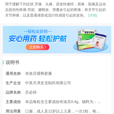
用于缓解下列症状:牙痛、头痛、原发性痛经，肩痛，肌痛及运动
后损伤性疼痛:劳损、腱鞘炎、滑囊炎引起的疼痛；骨关节引起的
关节肿痛；以及普通感冒或流行性感冒引起的发热。
[详细]
说明书
通用名称
布洛芬缓释胶囊
生产企业
中美天津史克制药有限公司
品牌名称
芬必得
主要成份
本品每粒含主要成份布洛芬0.4g。辅料为：
用法用量
糖、淀粉、硬脂酸、聚乙烯吡咯酮。
口服，成人及12岁以上儿童，一次1粒，每日