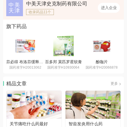
中美天津史克制药有限公司
中美
进入企业
天津
收录药品11个
旗下药品
芬必得 布洛芬缓释胶囊
百多邦 莫匹罗星软膏
酚咖片
国药准字H20013062
国药准字H10930064
国药准字H20066878
国
精品文章
更多
关节痛吃什么药最好
智齿发炎用什么药