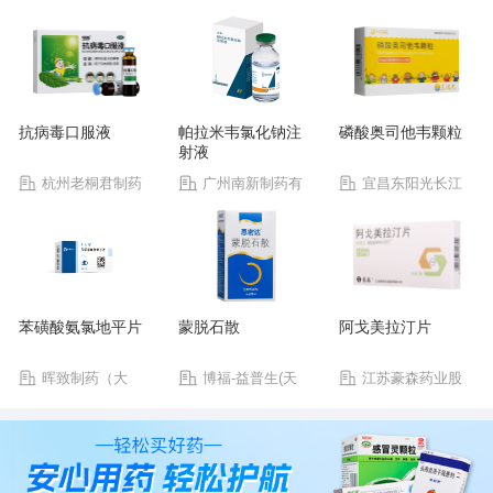
抗病毒口服液
帕拉米韦氯化钠注
磷酸奥司他韦颗粒
射液
杭州老桐君制药
广州南新制药有
宜昌东阳光长江
有限公司
限公司
药业股份有限公司
苯磺酸氨氯地平片
蒙脱石散
阿戈美拉汀片
晖致制药（大
博福-益普生(天
江苏豪森药业股
连）有限公司
津)制药有限公司
份有限公司