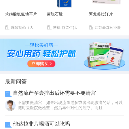
苯磺酸氨氯地平片
蒙脱石散
阿戈美拉汀片
晖致制药（大
博福-益普生(天
江苏豪森药业股
连）有限公司
津)制药有限公司
份有限公司
最新问答
自然流产孕囊排出后还需要不要清宫
问
不需要做清宫，如果出现流血过多或者出现腹痛的话，可以
随时去医院做检查，然后再针对性的治疗。而且...
他达拉非片喝酒可以吃吗
问