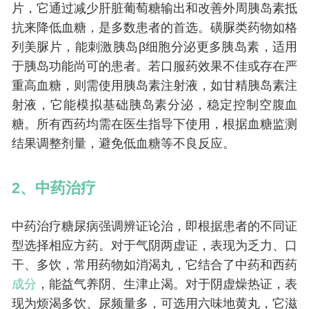
片，它通过减少肝脏葡萄糖输出和改善外周胰岛素抵
抗来降低血糖，是多数患者的首选。磺脲类药物如格
列美脲片，能刺激胰岛β细胞分泌更多胰岛素，适用
于胰岛功能尚可的患者。若口服药效果不佳或存在严
重高血糖，则需使用胰岛素注射液，如甘精胰岛素注
射液，它能模拟基础胰岛素分泌，稳定控制空腹血
糖。所有西药均需在医生指导下使用，根据血糖监测
结果调整剂量，避免低血糖等不良反应。
2、中药治疗
中药治疗糖尿病强调辨证论治，即根据患者的不同证
型选择相应方药。对于气阴两虚证，表现为乏力、口
干、多饮，常用药物如消渴丸，它结合了中药和西药
成分
，能益气养阴、生津止渴。对于阴虚燥热证，表
现为烦渴多饮、尿频量多，可选用六味地黄丸，它滋