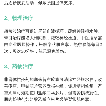
后逐步恢复活动，佩戴腰围提供支撑。
2、物理治疗
超短波治疗可促进局部血液循环，缓解神经根水肿。
牵引治疗能增大椎间隙，减轻神经压迫。中医推拿需
由专业医师操作，松解梨状肌痉挛。热敷腰部每日2
次，每次20分钟，注意避免烫伤。
3、药物治疗
非甾体抗炎药如塞来昔布胶囊可消除神经根水肿，改
善疼痛。甲钴胺片营养受损神经，促进髓鞘修复。严
重疼痛可短期使用盐酸曲马多片，但需警惕成瘾性。
肌肉松弛剂如盐酸乙哌立松片缓解梨状肌痉挛。