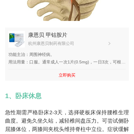
康恩贝 甲钴胺片
杭州康恩贝制药有限公司
功能主治：周围神经病。
用法用量：口服。通常成人一次1片(0.5mg)，一日3次，可根据
年龄、症状酌情增减。
立即购买
1、卧床休息
急性期需严格卧床2-3天，选择硬板床保持腰椎生理
曲度。避免久坐久站，减轻椎间盘压力。可尝试侧卧
屈膝体位，两膝间夹枕头维持脊柱中立位。症状缓解