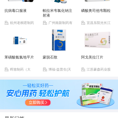
抗病毒口服液
帕拉米韦氯化钠注
磷酸奥司他韦颗粒
射液
杭州老桐君制药
广州南新制药有
宜昌东阳光长江
有限公司
限公司
药业股份有限公司
苯磺酸氨氯地平片
蒙脱石散
阿戈美拉汀片
晖致制药（大
博福-益普生(天
江苏豪森药业股
连）有限公司
津)制药有限公司
份有限公司