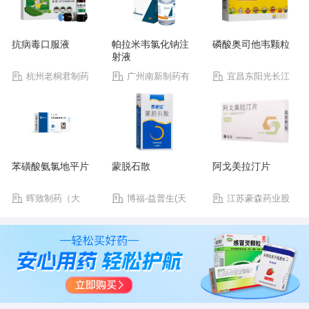
抗病毒口服液
帕拉米韦氯化钠注
磷酸奥司他韦颗粒
射液
杭州老桐君制药
广州南新制药有
宜昌东阳光长江
有限公司
限公司
药业股份有限公司
苯磺酸氨氯地平片
蒙脱石散
阿戈美拉汀片
晖致制药（大
博福-益普生(天
江苏豪森药业股
连）有限公司
津)制药有限公司
份有限公司