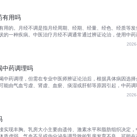
药有用吗
有用的。月经不调是指月经周期、经期、经量、经色、经质等发
状的一种疾病。中医治疗月经不调通常通过辨证论治，使用中药
经...
2026
喝中药调理吗
喝中药调理，但需在专业中医师辨证论治后，根据具体病因选择
可能由气血亏虚、肾虚、血瘀、痰湿或肝郁等原因引起，中药调
证...
2026
吗
接实现丰胸。乳房大小主要由遗传、激素水平和脂肪组织决定，
体质虚弱、气血不足或内分泌失调导致的乳房发育不良，可能在