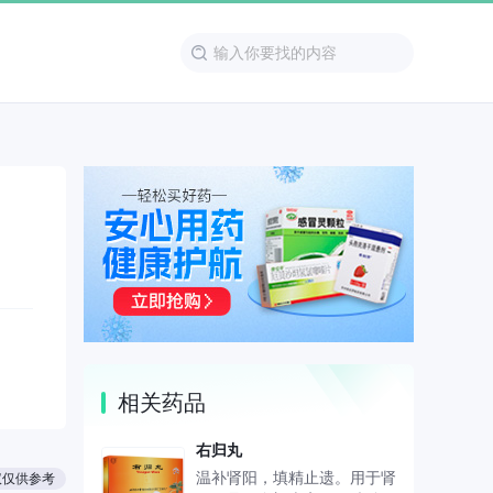
相关药品
右归丸
温补肾阳，填精止遗。用于肾
议仅供参考