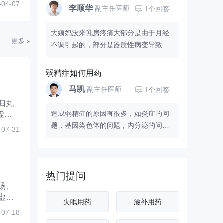
善排尿症状，从中医角度来讲，它可以
-04-07
李顺华
副主任医师
1个回答
以适当的给腹部做热敷，加快血液循
补肾固本，养护前列腺，提高免疫力，
环，缓解症状。来月经前的征兆主要以
做到治疗养护全面结合。同时要注意服
大姨妈没来乳房疼痛大部分是由于月经
精神症状为主，比较常见的包括神经敏
药的同时还要注意忌辛辣、刺激等食
更多
不调引起的，部分是器质性病变导致
感、浑身乏力、烦躁易怒等。这是因为
物，如酒、辣椒、咖啡、浓茶等，也要
的。大姨妈没来乳房疼痛大部分是由于
经期前激素水平发生改变，不用过度紧
避免憋尿、长时间久坐等。
月经不调引起的，部分是器质性病变导
张。也有部分未婚女性来月经前会出现
弱精症如何用药
致的。根据你的情况，可以服用中药
调
小腹疼痛、乳房胀痛的情况，可以适当
马凯
副主任医师
1个回答
理月经不调。意见建议：建议注意休
的口服一些
缓解。建议及时到正规医院
归丸
息，避免过度劳累，在月经期间一定要
的妇科就诊。
造成弱精症的原因有很多，如炎症的问
虚引
注意保暖。如果长期如此的话，最好还
题，基因染色体的问题，内分泌的问
需要检查一下是否严重。
-07-31
题，精索静脉曲张的问题，睾丸发育的
问题等原因。弱精症的治疗也要根据原
因，只有把握住原因，才能取得良好的
治疗效果。如果是炎症原因造成，如前
热门提问
列腺炎、睾丸附睾炎等，就需要应用抗
汤、
虚阳
生素抗感染治疗。如果是精索静脉曲张
失眠用药
滋补用药
造成，就需要进行手术治疗静脉曲张来
-07-18
提提高精子质量。如果是睾丸生精功能