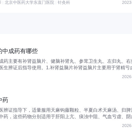
师
|
北京中医药大学东直门医院
|
针灸科
2023
的中成药有哪些
成药主要有补肾益脑片、健脑补肾丸、参茸卫生丸、左归丸、右
医生辨证后指导使用。1.补肾益脑片补肾益脑片主要用于肾精亏
..
2026
中药
医辨证指导下，适量服用天麻钩藤颗粒、半夏白术天麻汤、归脾
中药，这些药物分别适用于肝阳上亢、痰浊中阻、气血亏虚、阴
证...
2026