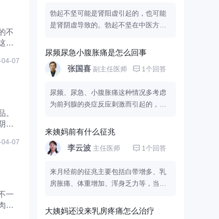
勃起不坚可能是肾阳虚引起的，也可能
是肾阴虚导致的。勃起不坚在中医方面
的不
属于阳痿的范畴，成年男性会因为阴茎
勃起功能丧失或减退导致不能正常完成
尿频尿急小腹胀痛是怎么回事
性生活，在行房时会出现勃起不坚或阴
-04-07
张国喜
副主任医师
1个回答
茎不能勃起，这个可能是肾阳虚引起
的。病人除了会出现勃起不坚，还会伴
尿频、尿急、小腹胀痛这种情况多考虑
面色苍白、精神萎靡、腰膝酸软、舌苔
为前列腺的炎症反应刺激而引起的，这
淡白、头晕目眩等表现。另外出现肾阴
品。
种临床表现是比较常见的。建议您可以
虚时，也会有勃起不坚、头晕耳鸣、腰
阴是
检查前列腺液或者是彩超以及尿常规，
膝酸痛、失眠多梦等表现。建议若是肾
来姨妈前有什么征兆
这样才能做出一个明确的判断，要根据
-04-07
阳虚引起的勃起不坚，需要在医生的指
李云波
主任医师
1个回答
不同的情况来选择药物干预和理疗的一
导下用金匮肾气丸、
等药物治疗，阴虚
种治疗方式。例如前列腺炎可在医生指
可用六味地黄丸。平时需要养成规律的
来月经前的征兆主要包括白带增多、乳
导下服用
进行治疗，
是以油菜花粉为主
生活习惯，避免长时间熬夜，每天可以
房胀痛、体重增加、浑身乏力等，当然
要原料的植物制剂，是国内第一个专业
适当运动。
不一
个人的体质不相同，具体的征兆也不一
治疗前列腺疾病的植物制剂，可以抗
样。也有部分女性来月经前会出现小腹
炎、抗水肿、调节平滑肌张力，有效改
大姨妈还没来乳房疼痛怎么治疗
坠痛的情况，来月经后会持续痛经，可