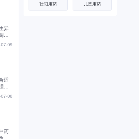
壮阳用药
儿童用药
的问题，就需要吃
等中药治疗进行调
理。
生异
调理
-07-09
合适
理的
-07-08
中药
改善