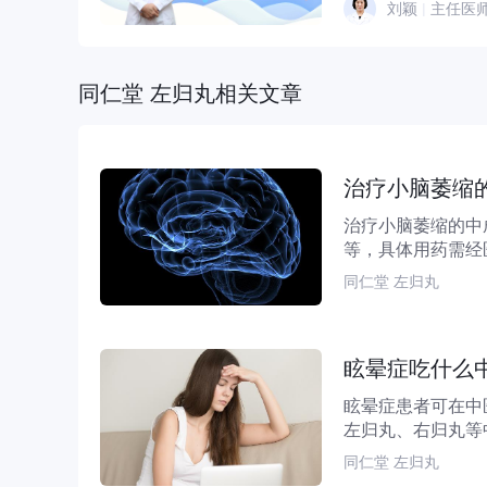
刘颖
|
主任医
同仁堂 左归丸相关文章
治疗小脑萎缩
治疗小脑萎缩的中
等，具体用药需经
起的小脑萎缩及相关.
同仁堂 左归丸
眩晕症吃什么
眩晕症患者可在中
左归丸、右归丸等
亢、肾阳不足等不同
同仁堂 左归丸