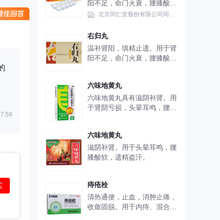
阳不足，命门火衰，腰膝酸
冷，精神不振，怯寒畏冷，阳
北京同仁堂股份有限公司同仁堂制药厂
痿遗精，大便溏薄、尿频而
清。
右归丸
温补肾阳，填精止遗。用于肾
阳不足，命门火衰，腰膝酸
的
冷，精神不振，怯寒畏冷，阳
痿遗精，大便溏薄，尿频而
。
六味地黄丸
清。
六味地黄丸具有滋阴补肾。用
于肾阴亏损，头晕耳鸣，腰膝
7:58
酸软，骨蒸潮热，盗汗遗精。
六味地黄丸
滋阴补肾。用于头晕耳鸣，腰
膝酸软，遗精盗汗。
痔疮栓
买
清热通便，止血，消肿止痛，
收敛固脱。用于内痔、混合痔
之内痔部分，轻度脱垂等。