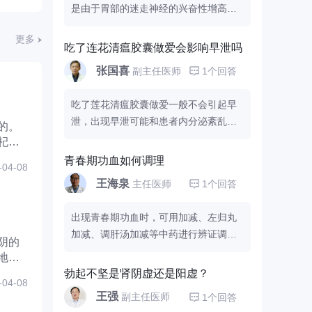
是由于胃部的迷走神经的兴奋性增高所
就诊。
致的，跟存在有消化不良有一定的关
更多
系，带他去医院的儿科就诊明确，平时
吃了连花清瘟胶囊做爱会影响早泄吗
要注意避免喂养过饱，同时可以利用
颗
张国喜
副主任医师
1个回答
粒或者婴儿健脾散调理消化功能，一般
病情慢慢可以改善的出现什么不舒服的
吃了莲花清瘟胶囊做爱一般不会引起早
症状，还是去医院检查一下比较好。
泄，出现早泄可能和患者内分泌紊乱有
的。
一定的关系，分泌紊乱会导致男性体内
杞菊
雄性激素分泌减少，引起早泄的情况发
青春期功血如何调理
-04-08
生。分泌紊乱的患者可以适当的参加一
王海泉
主任医师
1个回答
些体育锻炼，能够有效的释放自身的压
力，减轻早泄的症状。
出现青春期功血时，可用
加减、左归丸
加减、调肝汤加减等中药进行辨证调
阴的
理；也可适当的吃一些参枣鸡汤、玉米
地黄
须猪肉汤、猪皮胶冻等进行饮食调理；
勃起不坚是肾阴虚还是阳虚？
-04-08
平时还要注意个人卫生，坚持适度锻
王强
副主任医师
1个回答
炼，对功血的缓解也有帮助。