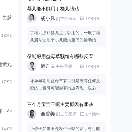
婴儿能不能用丁桂儿脐贴
、生脉
杨小凡
副主任医师
1个回答
丁桂儿脐贴婴儿是可以用的，一般丁桂
 12:41
儿脐贴适用于小儿腹泻腹痛的辅助治
疗，如果宝宝出现有腹痛，或者是腹泻
的现象，是可以给宝宝贴的，但是如果
孕期服用益母草颗粒有哪些反应
婴儿还小，脐带的水干得不彻底的话也
地黄丸
周丹
副主任医师
1个回答
是不能贴的，以免让宝宝的皮肤过敏感
染，引起其他症状。
怀孕早期用益母草有可能是没有任何反
 17:55
应的，也有可能会有出血表现，以后不
要再服用就可以的 由于临床很多药物对
于胎儿的发育是否有影响还没有明确的
三个月宝宝干呕主要原因有哪些
资料,因此孕期的用药原则：能不用者则
还一些
全香美
副主任医师
1个回答
不用.你可以在孕4个月时到医院做羊水
的检查,明确胎儿的发育情况.如果出现了
小孩子如果不是发生干呕的话，有可能
 14:05
身体不舒服的症状，需要及时的去医院