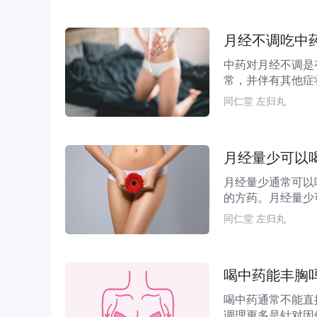
月经不调吃中
中药对月经不调是
常，并伴有其他症
气血、疏肝解郁、温
同仁堂 左归丸
月经量少可以
月经量少通常可以
的方药。月经量少
核心在于针对不同的
同仁堂 左归丸
喝中药能丰胸
喝中药通常不能直
调理更多是针对因