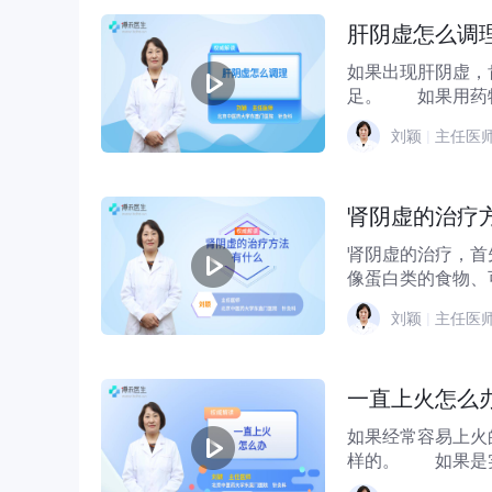
肝阴虚怎么调
如果出现肝阴虚，
足。 如果用药物来治疗，可以用到像补肾阴的药，比如六味地黄丸、左归丸，这些
都...
刘颖
|
主任医
肾阴虚的治疗
肾阴虚的治疗，首
像蛋白类的食物、
有好处的。还有一些.
刘颖
|
主任医
一直上火怎么
如果经常容易上火
样的。 如果是实症，有些孩子或者是年轻人，吃的量比较大，又容易吃辣，吃肉、
肥...