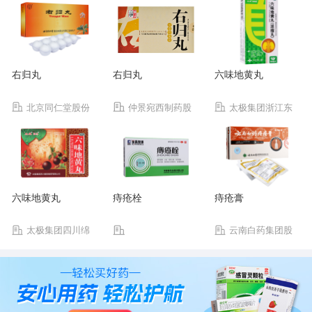
右归丸
右归丸
六味地黄丸
北京同仁堂股份
仲景宛西制药股
太极集团浙江东
有限公司同仁堂制药
份有限公司
方制药有限公司
厂
六味地黄丸
痔疮栓
痔疮膏
太极集团四川绵
云南白药集团股
阳制药有限公司
份有限公司