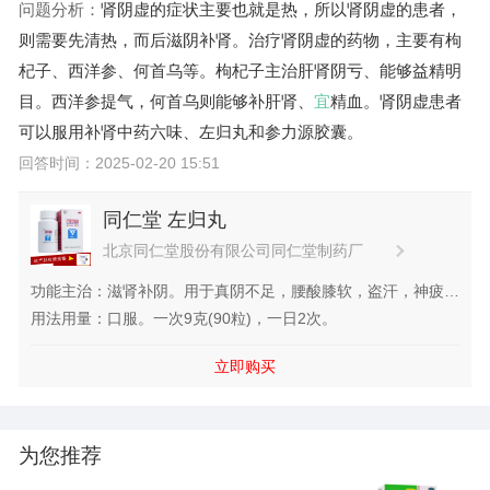
问题分析：
肾阴虚的症状主要也就是热，所以肾阴虚的患者，
则需要先清热，而后滋阴补肾。治疗肾阴虚的药物，主要有枸
杞子、西洋参、何首乌等。枸杞子主治肝肾阴亏、能够益精明
目。西洋参提气，何首乌则能够补肝肾、
宜
精血。肾阴虚患者
可以服用补肾中药六味、左归丸和参力源胶囊。
回答时间：2025-02-20 15:51
同仁堂 左归丸
北京同仁堂股份有限公司同仁堂制药厂
功能主治：滋肾补阴。用于真阴不足，腰酸膝软，盗汗，神疲口
燥。
用法用量：口服。一次9克(90粒)，一日2次。
立即购买
为您推荐