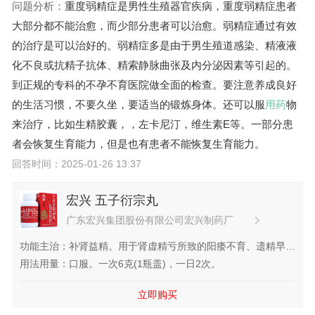
问题分析：
重度弱精症是男性生殖器官疾病，重度弱精症患者
大部分都不能治愈，而少部分患者可以治愈。弱精症通过有效
的治疗是可以治好的。弱精症多是由于男生殖道感染、精液液
化不良或抗精子抗体、精索静脉曲张及内分泌因素等引起的。
到正规的专科的不孕不育医院做全面的检查。要注意养成良好
的生活习惯，不要久坐，要适当的锻炼身体。还可以服
用药
物
来治疗，比如生精胶囊，
，左卡尼汀，维生素E等。一部分患
者会恢复生育能力，但是也有患者不能恢复生育能力。
回答时间：2025-01-26 13:37
宏兴 五子衍宗丸
广东宏兴集团股份有限公司宏兴制药厂
功能主治：补肾益精。用于肾虚精亏所致的阳痿不育、遗精早
泄、腰痛、尿后余沥。
用法用量：口服。一次6克(1瓶盖)，一日2次。
立即购买