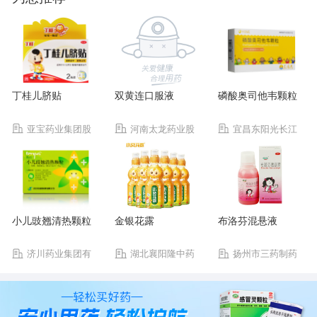
丁桂儿脐贴
双黄连口服液
磷酸奥司他韦颗粒
亚宝药业集团股
河南太龙药业股
宜昌东阳光长江
份有限公司
份有限公司
药业股份有限公司
小儿豉翘清热颗粒
金银花露
布洛芬混悬液
济川药业集团有
湖北襄阳隆中药
扬州市三药制药
限公司
业集团有限公司
有限公司