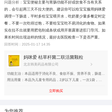
问题分析：
宝宝便秘主要与胃肠功能不好或饮食不当有关系
的，会引起两三天不拉大便的。建议你可以给宝宝服用妈咪爱
调理一下肠道，平时多给宝宝喂开水，吃奶要少量多餐定时定
餐，不要一次吃得过饱，不要给宝宝吃不易消化的食物。如果
实在拉不出就要用肥皂削成条状或用开塞露塞进肛门导泻。如
果长时间出现这样的情况，最好去医院检查一下是否严重。
回答时间：2025-01-17 14:35
妈咪爱 枯草杆菌二联活菌颗粒
北京韩美药品有限公司
功能主治：本品适用于消化不良、食欲不振、营养不良，肠道菌
群紊乱引起的腹泻、便秘、腹胀、肠道内异常发酵、肠炎，使用
用法用量：本品为儿童专用药品，2岁以下儿童，一次1袋，一
抗生素引起的肠粘膜损伤等症。
日1~2次；2岁以上儿童，一次1~...
立即购买
为您推荐