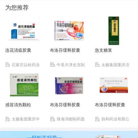
为您推荐
连花清瘟胶囊
布洛芬缓释胶囊
急支糖浆
石家庄以岭药业
中美天津史克制
太极集团重庆涪
股份有限公司
药有限公司
陵制药厂有限公司
感冒清热颗粒
布洛芬缓释胶囊
布洛芬缓释胶囊
太极集团重庆中
珠海润都制药股
协和药业有限公
药二厂有限公司
份有限公司
司