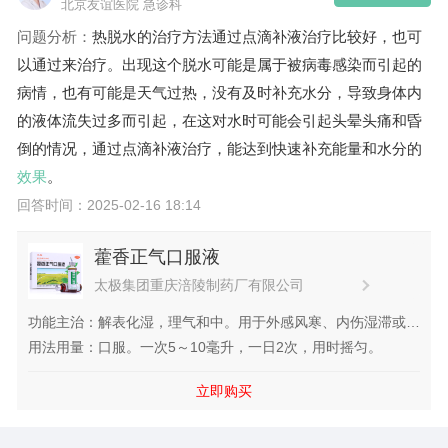
北京友谊医院 急诊科
问题分析：
热脱水的治疗方法通过点滴补液治疗比较好，也可
以通过
来治疗。出现这个脱水可能是属于被病毒感染而引起的
病情，也有可能是天气过热，没有及时补充水分，导致身体内
的液体流失过多而引起，在这对水时可能会引起头晕头痛和昏
倒的情况，通过点滴补液治疗，能达到快速补充能量和水分的
效果
。
回答时间：2025-02-16 18:14
藿香正气口服液
太极集团重庆涪陵制药厂有限公司
功能主治：解表化湿，理气和中。用于外感风寒、内伤湿滞或夏
伤暑湿所致的感冒，症见头痛昏重、胸膈痞闷、脘腹胀痛、呕吐
用法用量：口服。一次5～10毫升，一日2次，用时摇匀。
泄泻；胃肠型感冒见上述证候者。
立即购买