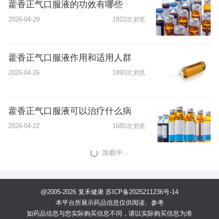
藿香正气口服液的功效有哪些
2026-04-29
1922次浏览
藿香正气口服液作用和适用人群
2026-04-26
1893次浏览
藿香正气口服液可以治疗什么病
2026-04-22
1685次浏览
加载中...
@2005-2026 复禾健康
苏ICP备2025211236号-14
本平台所展示药品信息仅供阅读、参考
如药品信息与您实际购买信息不同，请以实际购买信息为准