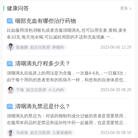
健康问答
更多
咽部充血有哪些治疗药物
比如服用清热润喉丸或者含服清咽滴丸,也可以用玄参,黄精,麦冬
各10克,每天泡水喝,可以减轻局部的不适和充血现象.一...
陈健鹏
副主任医师
肿瘤科
2023-06-06 12:29
清咽滴丸疗程多少天？
清咽滴丸在临床上的用法是为含服，一次服4-6丸，一日服3次；
由于每个用药的患者患有的疾病不一样，和患有的自身体质也...
于臻
副主任医师
小儿内科
2023-04-30 08:20
清咽滴丸禁忌是什么？
清咽滴丸的禁忌为：对该药物制剂成分过敏的患者是需要禁用，
在服用本药品时是禁忌和温补性中药一起服用，也是需要禁忌吃
辛...
马保海
副主任医师
儿童保健科
2023-04-30 08:16