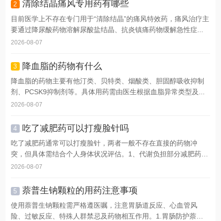
清除结晶痛风专用药有哪些
2
目前医学上不存在专门用于“清除结晶”的痛风特效药，痛风治疗主
要通过降尿酸药物溶解尿酸盐结晶、抗炎镇痛药物缓解急性症...
2026-08-07
降血脂的药物有什么
3
降血脂的药物主要有他汀类、贝特类、烟酸类、胆固醇吸收抑制
剂、PCSK9抑制剂等。具体用药需由医生根据血脂异常类型及...
2026-08-07
吃了减肥药可以打瘦脸针吗
4
吃了减肥药通常可以打瘦脸针，两者一般不存在直接的药物冲
突，但具体需结合个人身体状况评估。1、代谢负担部分减肥药可
能...
2026-08-07
萘普生钠颗粒的用药注意事项
5
使用萘普生钠颗粒需严格遵医嘱，注意胃肠道反应、心血管风
险、过敏反应、特殊人群禁忌及药物相互作用。1.胃肠防护萘普