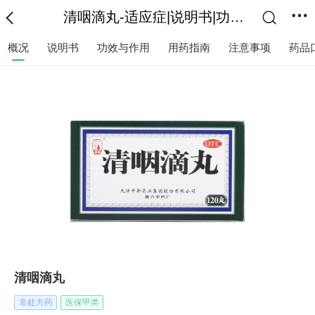
清咽滴丸-适应症|说明书|功效作用-复禾医药
概况
说明书
功效与作用
用药指南
注意事项
药品
清咽滴丸
非处方药
医保甲类