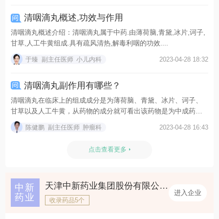
清咽滴丸概述,功效与作用
清咽滴丸概述介绍：清咽滴丸属于中药.由薄荷脑,青黛,冰片,诃子,
甘草,人工牛黄组成.具有疏风清热,解毒利咽的功效....
于臻
副主任医师
小儿内科
2023-04-28 18:32
清咽滴丸副作用有哪些？
清咽滴丸在临床上的组成成分是为薄荷脑、青黛、冰片、诃子、
甘草以及人工牛黄，从药物的成分就可看出该药物是为中成药，
所...
陈健鹏
副主任医师
肿瘤科
2023-04-28 16:43
点击查看更多
天津中新药业集团股份有限公司第六中药厂
中新
进入企业
药业
收录药品5个