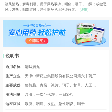
疏风清热，解毒利咽。用于风热喉痹，咽痛，咽干，口渴；或微恶
风，发热，咽部红肿，急性咽炎见上述证候者。
[详细]
说明书
通用名称
清咽滴丸
生产企业
天津中新药业集团股份有限公司第六中药厂
主要成份
薄荷脑、青黛、冰片、诃子、甘草、人工牛
用法用量
黄。辅料为聚乙二醇6000。
含服，一次4～6粒，一日3次。
适应症状
喉痹、咽痛、发热、急性咽炎、咽干