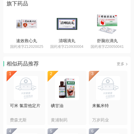
旗下药品
速效救心丸
清咽滴丸
舒脑欣滴丸
国药准字Z12020025
国药准字Z10930004
国药准字Z20050041
国
相似药品推荐
更多
1
2
3
可米 氯雷他定片
碘甘油
来氟米特
费森尤斯
黄浦制药
万岁药业
4
5
6