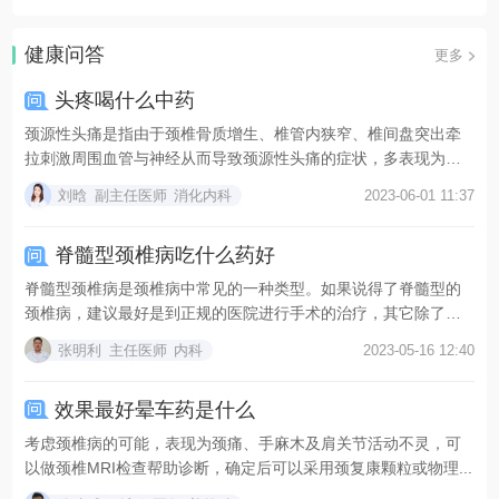
健康问答
更多
头疼喝什么中药
颈源性头痛是指由于颈椎骨质增生、椎管内狭窄、椎间盘突出牵
拉刺激周围血管与神经从而导致颈源性头痛的症状，多表现为后
脑...
刘晗
副主任医师
消化内科
2023-06-01 11:37
脊髓型颈椎病吃什么药好
脊髓型颈椎病是颈椎病中常见的一种类型。如果说得了脊髓型的
颈椎病，建议最好是到正规的医院进行手术的治疗，其它除了正
常...
张明利
主任医师
内科
2023-05-16 12:40
效果最好晕车药是什么
考虑颈椎病的可能，表现为颈痛、手麻木及肩关节活动不灵，可
以做颈椎MRI检查帮助诊断，确定后可以采用颈复康颗粒或物理...