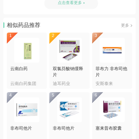
点击查看更多
相似药品推荐
更多
1
2
3
云南白药
双氯芬酸钠缓释
菲布力 非布司他
片
片
云南白药集团
迪耳药业
安斯泰来
4
5
6
非布司他片
非布司他片
塞来昔布胶囊