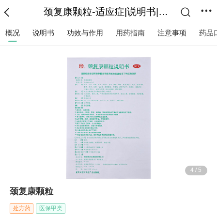
颈复康颗粒-适应症|说明书|功效作用-复禾医药
概况
说明书
功效与作用
用药指南
注意事项
药品
4
/
5
颈复康颗粒
处方药
医保甲类