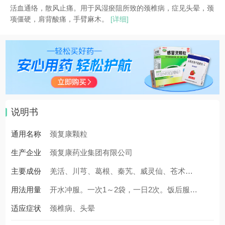
活血通络，散风止痛。用于风湿瘀阻所致的颈椎病，症见头晕，颈
项僵硬，肩背酸痛，手臂麻木。
[详细]
说明书
通用名称
颈复康颗粒
生产企业
颈复康药业集团有限公司
主要成份
羌活、川芎、葛根、秦艽、威灵仙、苍术、
用法用量
丹参、白芍、地龙(酒炙)、红花、乳香(制)、
开水冲服。一次1～2袋，一日2次。饭后服
适应症状
黄芪、党参、地黄、石决明、花蕊石(煅)、黄
用。
颈椎病、头晕