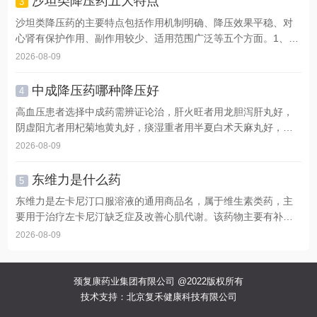
沙坦类降压药五大特点
3
沙坦类降压药的主要特点包括作用机制明确、降压效果平稳、对
心肾有保护作用、副作用较少、适用范围广泛等五个方面。1、
作...
2026-08-09
中成降压药哪种降压好
4
高血压患者选择中成药需辨证论治，肝火旺者用龙胆泻肝丸好，
阴虚阳亢者用杞菊地黄丸好，痰湿重者用半夏白术天麻丸好，血
瘀...
2026-08-09
东维力是什么药
5
东维力是左卡尼汀口服溶液的通用商品名，属于维生素类药，主
要用于治疗左卡尼汀缺乏症及改善心肌代谢。该药物主要有补充
内...
2026-08-09
颈复康药业集团有限公司 @2022版权所有
技术支持：北京复禾健康科技有限公司