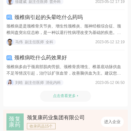
徐建威
副主任医师
普外科
2023-05-12 17:19
颈椎病引起的头晕吃什么药吗
颈椎病是是颈椎骨关节炎、增生性颈椎炎、颈神经根综合征、颈
椎间盘突出症总称，是一种以退行性病理改变为基础的疾患。引
起...
马伟
副主任医师
全科
2023-05-12 12:19
颈椎病吃什么药效果好
颈椎病多由于颈肩部肌肉劳损、颈椎骨质增生、椎基底动脉供血
不足等情况引起，治疗以扩张血管，改善脑供血为主。建议您服
用...
刘晗
副主任医师
消化内科
2023-05-12 06:50
点击查看更多
颈复康药业集团有限公司
颈复
进入企业
康药
收录药品15个