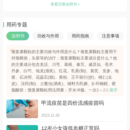
柏、王不留行(炒)、桃仁(去皮)、没药(制)、
查看完整说明书
土鳖虫(酒炙)。辅料为乳糖、β-环糊精、硬脂
酸镁。
用药专题
说明书
功效与作用
用药指南
注意事项
颈复康颗粒的主要功效与作用是什么？颈复康颗粒主要用于
对颈椎病，头晕等的治疗；颈复康颗粒主要成分是什么？他
的主要成分包含羌活、川芎、葛根、秦艽、威灵仙、苍术、
丹参、白芍、地龙(酒炙)、红花、乳香(制)、黄芪、党参、地
黄、石决明、花蕊石(煅)、黄柏、王不留行(炒)、桃仁(去
皮)、没药(制)、土鳖虫(酒炙)。辅料为乳糖、β-环糊精、硬
脂酸镁；颈复康颗粒用法用量：开水冲服。一次1～2袋，一
展开
日2次。饭后服用；更多详细内容请查看下方颈复康颗粒详
甲流疫苗是四价流感疫苗吗
细说明书。
2023-11-30
12岁小女孩低血糖正常吗