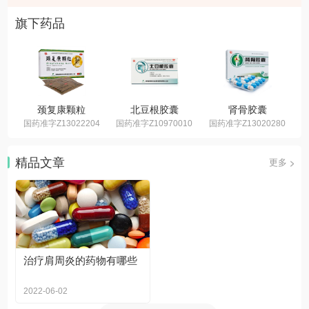
旗下药品
颈复康颗粒
北豆根胶囊
肾骨胶囊
国药准字Z13022204
国药准字Z10970010
国药准字Z13020280
国
精品文章
更多
治疗肩周炎的药物有哪些
2022-06-02