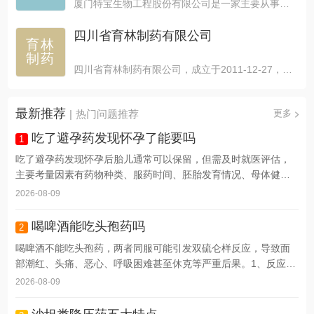
厦门特宝生物工程股份有限公司是一家主要从事重组蛋白质...
四川省育林制药有限公司
育林
制药
四川省育林制药有限公司，成立于2011-12-27，注...
最新推荐
|
热门问题推荐
更多
吃了避孕药发现怀孕了能要吗
1
吃了避孕药发现怀孕后胎儿通常可以保留，但需及时就医评估，
主要考量因素有药物种类、服药时间、胚胎发育情况、母体健康
状...
2026-08-09
喝啤酒能吃头孢药吗
2
喝啤酒不能吃头孢药，两者同服可能引发双硫仑样反应，导致面
部潮红、头痛、恶心、呼吸困难甚至休克等严重后果。1、反应
机...
2026-08-09