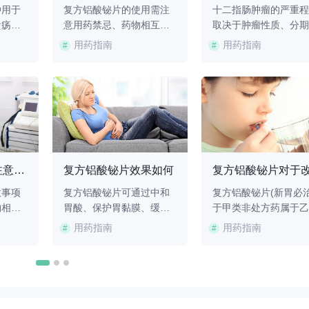
种用于
复方铝酸铋片的使用需注
十二指肠肿瘤的严重程
溃疡、
意用药禁忌、药物相互作
取决于肿瘤性质、分期
非处方
用、不良反应监测、特殊
并发症情况，良性肿瘤
用药指南
用药指南
#
#
铝酸
人群用药及饮食配合。1、
后较好，恶性肿瘤需结
碳酸氢
用药禁忌：肾功能不全患
病理类型和转移范围评
酸、保
者禁用该药物，铋剂可能
估。十二指肠肿瘤分为
复方铝
蓄积导致中毒。消化道出
性与恶性两类。良性肿
在胃壁
血急性期禁用，颗粒剂可
如腺瘤、平滑肌瘤通常
胃酸对
能刺激创面。对铝、镁或
长缓慢，通过内镜切除
时重质
铋过敏者需避免使用，可
复发率低。恶性肿瘤包
能快速
能出现皮疹、呼吸困难等
腺癌、神经内分泌肿瘤
复方铝酸铋片的注意事项有哪些
复方铝酸铋片效果如何
痛、
过敏反应。2、药
等，腺癌五年生存率约
意事项
复方铝酸铋片可通过中和
复方铝酸铋片(新胃必治
物相互
胃酸、保护胃黏膜、缓解
于甲类非处方药属于乙
用、不
疼痛等方式改善消化系统
非处方药，由哈药集团
用药指南
用药指南
#
#
调整等
症状，适用于胃酸过多、
精制药四厂有限公司研
：肾功
胃炎等疾病。1、中和胃
并生产，其对于用于缓
方铝酸
酸：复方铝酸铋片含铝酸
胃酸过多引起的胃痛、
解质紊
铋成分，能快速中和胃内
灼热感(烧心)、反酸，
需避免
过量胃酸，降低胃蛋白酶
用于慢性胃炎。有良好