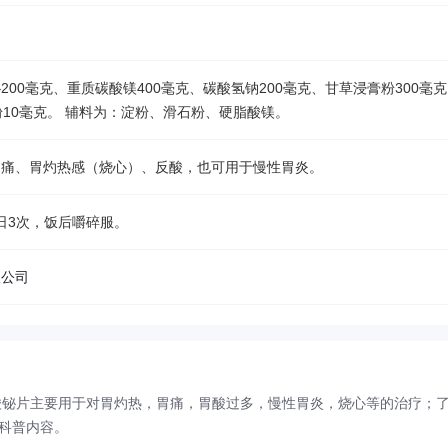
00毫克、重质碳酸镁400毫克、碳酸氢钠200毫克、甘草浸膏粉300毫
粉10毫克。 辅料为：淀粉、滑石粉、硬脂酸镁。
胃痛、胃灼热感（烧心）、反酸，也可用于慢性胃炎。
日3次，饭后嚼碎服。
限公司
酸铋片主要用于对胃灼热，胃痛，胃酸过多，慢性胃炎，烧心等的治疗；
科普内容。