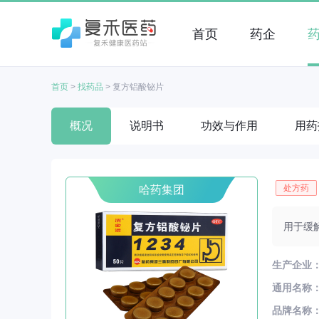
首页
药企
首页
>
找药品
>
复方铝酸铋片
概况
说明书
功效与作用
用药
处方药
哈药集团
用于缓
生产企业
通用名称
品牌名称