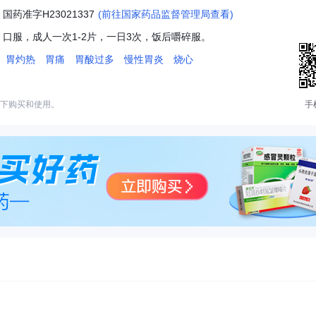
：
国药准字H23021337
(前往国家药品监督管理局查看)
：
口服，成人一次1-2片，一日3次，饭后嚼碎服。
：
胃灼热
胃痛
胃酸过多
慢性胃炎
烧心
下购买和使用。
手