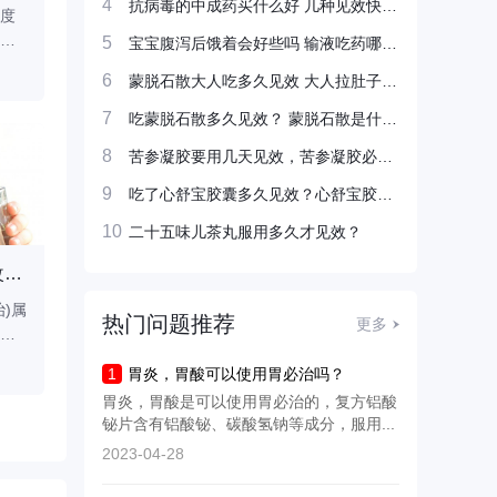
4
抗病毒的中成药买什么好 几种见效快的抗新冠病毒中药
度
复方铝酸铋片(新胃必治)属
复方铝酸铋片复方铝酸铋
及
于甲类非处方药属于乙类
片(新胃必治)属于甲类非
5
宝宝腹泻后饿着会好些吗 输液吃药哪种见效更快
预
非处方药，由哈药集团三
方药属于乙类非处方药，
用药指南
用药指南
#
#
6
蒙脱石散大人吃多久见效 大人拉肚子了怎么办好得快
合
精制药四厂有限公司研制
由哈药集团三精制药四厂
并生产，其对于用于缓解
有限公司研制并生产，其
7
吃蒙脱石散多久见效？ 蒙脱石散是什么类型的药物
良
胃酸过多引起的胃痛、胃
对于用于缓解胃酸过多引
8
苦参凝胶要用几天见效，苦参凝胶必须用满七天吗？
瘤
灼热感(烧心)、反酸，也可
起的胃痛、胃灼热感(烧
生
用于慢性胃炎。有良好的
心)、反酸，也可用于慢
9
吃了心舒宝胶囊多久见效？心舒宝胶囊一个疗程多少天？
后
效果。那么复方铝酸铋片
胃炎。有良好的效果。那
10
二十五味儿茶丸服用多久才见效？
括
鉴别方法是什么?复方铝酸
么复方铝酸铋片是饭前服
铋片鉴别:(1)取残渣少许，
用还是饭后服用?复方铝
复方铝酸铋片对于改善慢性胃炎有作用吗 复方铝酸铋片的功效
复方铝酸铋片怎样吃比较好 复方铝酸铋片的注意事项有哪些
过敏体质者可以服用复方铝酸铋片的吗 复方铝酸
3
加
铋片为复方
)属
复方铝酸铋片复方铝酸铋
复方铝酸铋片复方铝酸铋
热门问题推荐
更多
类
片(新胃必治)属于甲类非处
片(新胃必治)属于甲类非
三
方药属于乙类非处方药，
方药属于乙类非处方药，
用药指南
用药指南
#
#
1
胃炎，胃酸可以使用胃必治吗？
制
由哈药集团三精制药四厂
由哈药集团三精制药四厂
胃炎，胃酸是可以使用胃必治的，复方铝酸
解
有限公司研制并生产，其
有限公司研制并生产，其
铋片含有铝酸铋、碳酸氢钠等成分，服用...
胃
对于用于缓解胃酸过多引
对于用于缓解胃酸过多引
2023-04-28
也可
起的胃痛、胃灼热感(烧
起的胃痛、胃灼热感(烧
的
心)、反酸，也可用于慢性
心)、反酸，也可用于慢