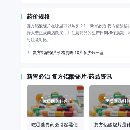
药价规格
复方铝酸铋片在哪里可以购买？1、新胃必治 复方铝酸铋
择大型正规药店购买，并注意药品的生产日期和保质期，
时注意对比。
复方铝酸铋片价格贵吗 10片多少钱一盒
新胃必治 复方铝酸铋片-药品资讯
复方铝酸铋片和骨肽片能一起服用吗 复方铝酸铋片的功效
吃哪些胃药会引起黑便