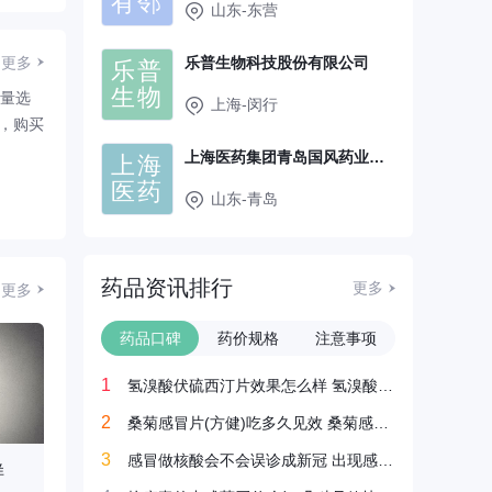
有邻
山东-东营
更多
乐普生物科技股份有限公司
乐普
生物
尽量选
上海-闵行
，购买
上海医药集团青岛国风药业股份有限公司
上海
医药
山东-青岛
药品资讯排行
更多
更多
药品口碑
药价规格
注意事项
1
氢溴酸伏硫西汀片效果怎么样 氢溴酸伏硫西汀片吃多久见效
2
桑菊感冒片(方健)吃多久见效 桑菊感冒片一疗程是几天
3
感冒做核酸会不会误诊成新冠 出现感冒症状吃什么药见效快
样
复方铝酸铋片鉴别方法是什么 复方铝酸铋片的作用是什么
复方铝酸铋片是饭前服用还是饭后服用 复方铝