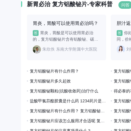
行政部门
者需严格禁用。用药前应
使用，可能出现皮
新胃必治 复方铝酸铋片-专家科普
问答
需凭医师
明确是否存在活动性胃溃
敏性休克。急性胃
的医疗专
疡出血等禁忌证。2、药物
间禁止服用，颗粒
出售，并
联用：避免与四
刺激创面。2、药
胃炎，胃酸可以使用胃必治吗？
其它医疗
胃炎，胃酸是可以使用胃必治
你
答
答
监督或指
的，复方铝酸铋片含有铝酸铋、碳
同，价
药品。处
酸...
克...
下几种情
朱欣佚
东南大学附属中大医院
刘
药，对其
要进一步
复方铝酸铋片有什么作用？
复方铝酸
复方铝酸铋片多久起效
复方铝酸
复方铝酸铋颗粒(抗酸收敛药)治疗什么
得必泰的
盐酸甲氯芬酯胶囊是什么药 1234药片是什么药
复方铝酸
复方铝酸铋片有什么作用？ 复方铝酸铋片停药后症状
复方铝酸铋片应该怎么服用才合适呢 复方铝酸铋片怎么服用
复方铝酸铋片的注意事项是什么？