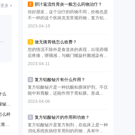
片
胃炎。有良好的效果。那
胃炎。有良好的效果。那
2
胆汁返流性胃炎一般怎么药物治疗？
更多
用
么复方铝酸铋片怎样吃?该
么过敏体质者可以服用复
你好朋友，这个治疗的药物不同，价格也是
它
注意那些?复方铝酸铋片为
方铝酸铋片的吗?复方铝
不一样的这个疾病克克常规药物，复方铝...
复方制剂
铋片为复方
2023-04-19
3
做无痛胃镜怎么收费？
您的情况不除外是食道炎的表现，出现吞咽
后疼痛，哽咽感，与幽门螺旋杆菌感染有...
2023-04-11
4
复方铝酸铋片有什么作用？
复方铝酸铋片是一种抗酸粘膜保护剂。不仅
能中和胃酸，还能作用于胃粘膜。形成...
什么
2023-04-06
复方铝酸铋片的功效与作用 复方铝酸铋片功效与作用
怎么样
5
复方铝酸铋片的作用和功效？
复方铝酸铋片搭配胃康灵胶囊对慢性胃炎有效吗？能不能缓解胃疼，反酸，胃胀？
复方铝酸铋片是复方制剂，在临床上是一种
消化系统疾病经常用到的药物，具有中...