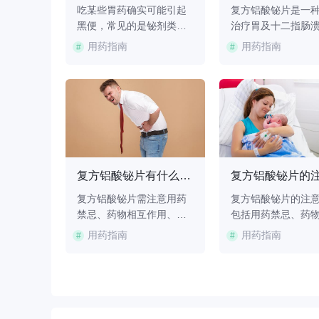
片(江世)
吃某些胃药确实可能引起
复方铝酸铋片是一
黑龙江江
黑便，常见的是铋剂类药
治疗胃及十二指肠
研制并生
物，如胶体果胶铋胶囊、
慢性胃炎等疾病的
用药指南
用药指南
#
#
骨性关节
枸橼酸铋钾颗粒、复方铝
药，主要成分包括
关节炎;骨
酸铋片等。这类药物中的
铋、重质碳酸镁、
果。那么
铋元素在肠道内与硫化物
钠等，具有中和胃
以和骨肽
结合，形成黑色的硫化
护胃黏膜的作用。
肽片每片
铋，随粪便排出，导致大
酸铋片通过铝酸铋
低于
便变黑。这种情况属于正
形成保护膜，减少
机钙、磷、
常药物反应，通常无须过
溃疡面的刺激，同
、微量元
度担心。1、胶体果胶铋胶
碳酸镁和碳酸氢钠
复方铝酸铋片是处方药吗？处方药与非处方药怎么区分？
复方铝酸铋片有什么注意事项
囊胶体果胶铋胶囊是
中和胃酸，缓解胃
甘草浸
复方铝酸铋片需注意用药
复方铝酸铋片的注
、茴香配
禁忌、药物相互作用、特
包括用药禁忌、药
胃酸，消
殊人群使用、不良反应监
作用、特殊人群使
用药指南
用药指南
#
#
便秘结。
测及存储条件。1、禁忌人
良反应监测、饮食
铋片是处
群：严重肾功能不全者禁
方面。1、用药禁忌
与非处方
用该药，妊娠期前三个月
能不全患者禁用复
方药简称
避免使用。对铋剂过敏或
铋片，可能加重电
证用药安
存在消化道穿孔风险的患
乱。对铋剂过敏者