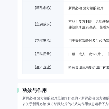
【药品名称】
新胃必治 复方铝酸铋片
本品为复方制剂，含铝酸铋2
【主要成份】
弗朗鼠李皮25毫克、茴香
【功能主治】
用于缓解胃酸过多引起的
【用法用量】
口服，成人一次1-2片，一
【生产企业】
哈药集团三精制药四厂有
功效与作用
新胃必治 复方铝酸铋片是治疗什么的？新胃必治 复方铝
多关于新胃必治 复方铝酸铋片的功效与作用信息请看下方