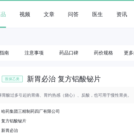
药品
视频
文章
问答
医生
资讯
指南
注意事项
药品口碑
药价规格
更多
新胃必治 复方铝酸铋片
医保乙类
解胃酸过多引起的胃痛、胃灼热感（烧心）、反酸，也可用于慢性胃炎。
：
哈药集团三精制药四厂有限公司
：
复方铝酸铋片
：
新胃必治