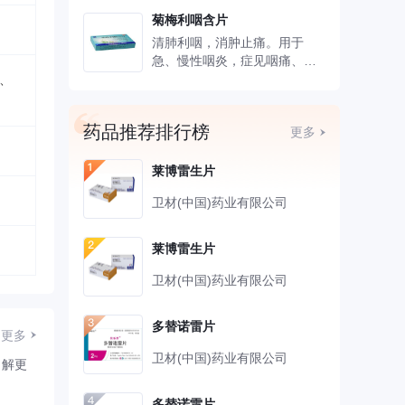
功能低下及维生素B1缺乏症的
振，神疲乏力，尿频阳痿等病
菊梅利咽含片
心功能不全疗效差;
症，以及神经衰弱，非器质性
2.用于控制伴有快速心室率的
清肺利咽，消肿止痛。用于
性功能衰退及妇女更年期综合
心房颤动﹑心房扑动患者的心
急、慢性咽炎，症见咽痛、咽
症等。
室率及室上性心动过速。
干、异物感。
克、
药品推荐排行榜
更多
莱博雷生片
卫材(中国)药业有限公司
莱博雷生片
卫材(中国)药业有限公司
多替诺雷片
更多
卫材(中国)药业有限公司
了解更
多替诺雷片