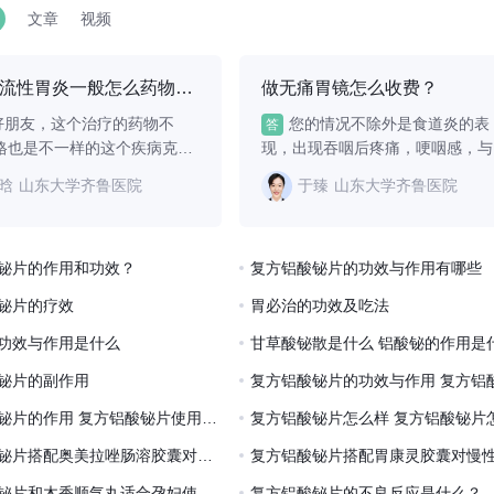
疹或过
活性，减轻烧心、反酸等
效果。那么复方铝酸铋
文章
视频
出血期
症状。其作用机制为物理
对于改善慢性胃炎有作
剂可能
性吸附胃酸，起效时间约
吗但是呢，由于大家对
10-15分钟，持
并不了解，
胆汁返流性胃炎一般怎么药物治疗？
做无痛胃镜怎么收费？
好朋友，这个治疗的药物不
您的情况不除外是食道炎的表
答
格也是不一样的这个疾病克
现，出现吞咽后疼痛，哽咽感，与
幽...
晗
山东大学齐鲁医院
于臻
山东大学齐鲁医院
铋片的作用和功效？
复方铝酸铋片的功效与作用有哪些
铋片的疗效
胃必治的功效及吃法
功效与作用是什么
甘草酸铋散是什么 铝酸铋的作用是
铋片的副作用
复方铝酸铋片的作用 复方铝酸铋片使用方法
复方铝酸铋片怎么样 复方铝酸铋片
复方铝酸铋片搭配奥美拉唑肠溶胶囊对反流性胃炎有效吗？能不能缓解胃胀，胃酸，消化不良？
复方铝酸铋片和木香顺气丸适合孕妇使用吗？
复方铝酸铋片的不良反应是什么？