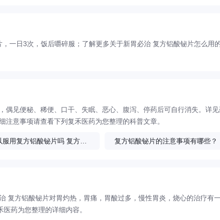
2片，一日3次，饭后嚼碎服；了解更多关于新胃必治 复方铝酸铋片怎么用
少，偶见便秘、稀便、口干、失眠、恶心、腹泻、停药后可自行消失。详见
详细注意事项请查看下列复禾医药为您整理的科普文章。
老人可以服用复方铝酸铋片吗 复方铝酸铋片需禁忌什么
复方铝酸铋片的注意事项有哪些？
治 复方铝酸铋片对胃灼热，胃痛，胃酸过多，慢性胃炎，烧心的治疗有
禾医药为您整理的详细内容。