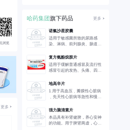
哈药集团
旗下药品
更多
诺氟沙星胶囊
适用于敏感菌所致的尿路感
机浏览
染、淋病、前列腺炎、肠道感
染和伤寒及其他沙门菌感染
复方氨酚烷胺片
适用于缓解普通感冒及流行性
感冒引起的发热、头痛、四肢
酸痛、打喷嚏、流鼻涕、鼻
塞、咽痛等症状。
地高辛片
1.用于高血压﹑瓣膜性心脏病
﹑先天性心脏病等急性和慢性
心功能不全。尤其适用 于伴有
更多
快速心室率的心房颤动的心功
强力脑清素片
能不全;对于肺源性心脏病﹑心
本品具有补肾健脾，养心安神
肌严重缺血﹑活动性心肌炎及
的功能。用于脾肾两虚，心神
心外因素如严重贫血﹑甲状腺
失养引起的心悸失眠，食欲不