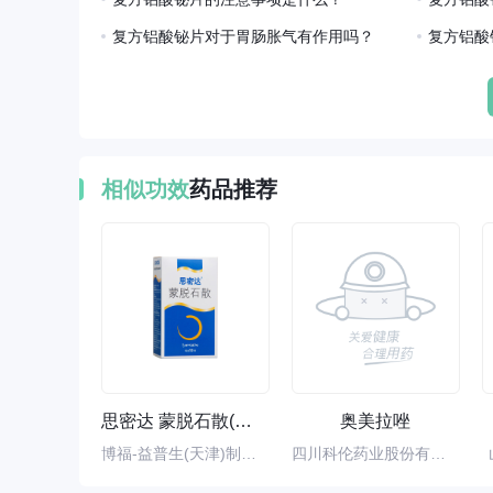
复方铝酸铋片对于胃肠胀气有作用吗？
复方铝酸
相似功效
药品推荐
思密达 蒙脱石散(原味)
奥美拉唑
博福-益普生(天津)制药有限公司
四川科伦药业股份有限公司