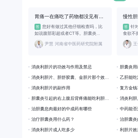
一、食物
联合用药的核心在于针对
物，以及必要时的
富含硫代
胆囊炎的不同病理环节进
疗。1、头孢呋辛酯
质在体
行协同治疗。抗生素如头
呋辛酯片属于第二
胃痛一在痛吃了药物都没见有什么效怎么办？
您好有做过其他仔细检查吗，比
针
答
答
如说腹部彩超或者CT等。胆囊炎...
食欲不振
尹慧
河南省中医药研究院附属医院
王
消炎利胆片的功效与作用及禁忌
胆囊炎用
消炎利胆片、胆舒胶囊、金胆片那个效果好
乙肝能吃
消炎利胆片的副作用
胆囊炎引起的右上腹后背疼痛能吃利胆止痛吗
消炎利胆
治胆囊息肉最好的中成药有哪些
中药能否
治疗胆囊炎用什么药？
治胆囊炎
消炎利胆片成人吃多少
利胆片效