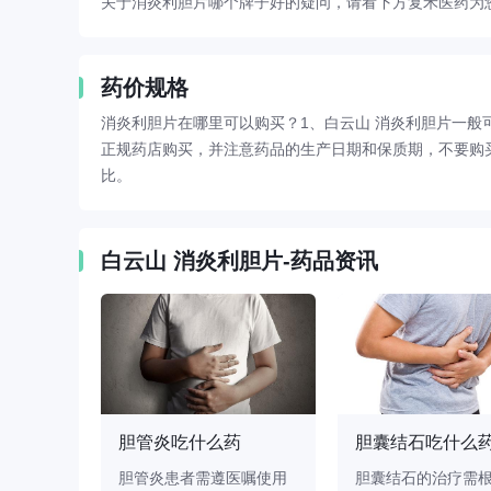
关于消炎利胆片哪个牌子好的疑问，请看下方复禾医药为
药价规格
消炎利胆片在哪里可以购买？1、白云山 消炎利胆片一般
正规药店购买，并注意药品的生产日期和保质期，不要购
比。
白云山 消炎利胆片-药品资讯
能治好吗
胆管炎吃什么药
胆囊结石吃什么
中药可能
胆管炎患者需遵医嘱使用
胆囊结石的治疗需