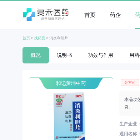
首页
药企
首页
>
找药品
>
消炎利胆片
概况
说明书
功效与作用
用药
处方药
和记黄埔中药
本品功
炎。
生产企业
通用名称