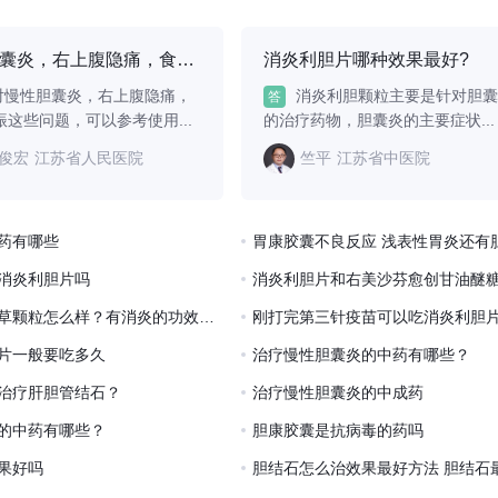
手术治
所有胆结石都适合药物治
食物残渣发酵产生异味
片头孢
疗。1、熊去氧胆酸胶囊：
引起嘴苦。通常表现为
熊去氧胆酸胶囊主要用
起时口苦明显、伴有
慢性胆囊炎，右上腹隐痛，食欲不振可以使用多酶片吗？
消炎利胆片哪种效果最好?
对慢性胆囊炎，右上腹隐痛，
消炎利胆颗粒主要是针对胆
答
这些问题，可以参考使用...
的治疗药物，胆囊炎的主要症状...
俊宏
江苏省人民医院
竺平
江苏省中医院
药有哪些
消炎利胆片吗
复方金钱草颗粒怎么样？有消炎的功效么？
刚打完第三针疫苗可以吃消炎利胆
片一般要吃多久
治疗慢性胆囊炎的中药有哪些？
治疗肝胆管结石？
治疗慢性胆囊炎的中成药
的中药有哪些？
胆康胶囊是抗病毒的药吗
果好吗