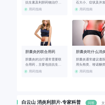
常无法完
抗生素及利胆药物治疗，
石大小、症状及并
结石的治
常用药物包括头孢曲松
定，常用药物包括
用药指南
用药指南
#
#
小、成分
钠、甲硝唑、熊去氧胆
胆酸片、消炎利胆
，中药主
酸、阿莫西林克拉维酸
方阿嗪米特肠溶片
10毫米
钾、消炎利胆片等。1、头
溴铵片、双歧杆菌
或术后辅
孢曲松钠头孢曲松钠属于
菌胶囊等，但药物
过促进胆
第三代头孢菌素类抗生
于特定情况，严重
胆功能帮
素，主要用于治疗由敏感
术干预。1.溶石治
消化不良
细菌引起的胆管炎。该药
胆固醇性胆囊结石
如大柴胡
物能抑制细菌细胞壁合
功能正常的患者，
好处
胆囊炎的联合用药
金
成，从而发挥杀菌作用，
嘱使用熊去氧胆酸
特别
物主要有
胆囊炎的治疗通常需要联
胆囊炎通常建议遵
、燕麦、
合用药，主要包括抗生
用头孢类、喹诺酮
，也可以
素、利胆药、解痉止痛
基咪唑类等消炎药
用药指南
用药指南
#
#
氧胆酸
药、保肝药及中成药等，
疗，具体用药需根
胆舒胶
以控制感染、缓解症状并
类型和患者情况选
、胆宁片
促进胆汁排泄。胆囊炎多
囊炎的治疗方法主
康与饮食
由胆囊结石、细菌感染或
孢呋辛酯片、左氧
保持规律
胆汁淤积引起，建议在医
片、甲硝唑片、熊
高脂高胆
生指导下进行规范治疗。
酸胶囊、消炎利胆
白云山 消炎利胆片-专家科普
问答
文