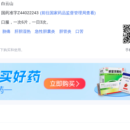
：
白云山
：
国药准字Z44022243
(前往国家药品监督管理局查看)
：
口服，一次6片，一日3次。
：
胁痛
肝胆湿热
急性胆囊炎
胆管炎
口苦
下购买和使用。
手