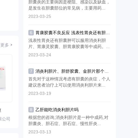
胆囊炎的主要病因是梗阻、感染以及缺血，
是发生在胆囊部位的常见病，主要用药...
2023-03-25
6
胃康胶囊不良反应 浅表性胃炎还有胆囊肿吃什么中成药好
浅表性胃炎还有胆囊肿可以服用消炎利胆
更多
片、胃康灵胶囊、胆胃康胶囊等中成药。...
2023-03-24
7
消炎利胆片、胆舒胶囊、金胆片那个效果好
首先对于这种情况考虑有胆囊的炎症，个人
建议患者治疗上可以使用消炎利胆片来...
2023-03-19
粒
8
乙肝能吃消炎利胆片吗
根据您的咨询,消炎利胆片是一种中成药,对
限公司
胆囊炎、胆石症、胆石症、慢性肝炎...
2023-03-13