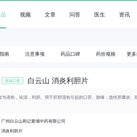
药品
视频
文章
问答
医生
资讯
指南
注意事项
药品口碑
药价规格
更多
白云山 消炎利胆片
医保乙类
效为清热，祛湿，利胆。用于肝胆湿热引起的口苦、胁痛；急性胆囊炎、
：
广州白云山和记黄埔中药有限公司
：
消炎利胆片