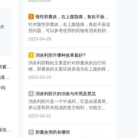
2023-05-04
，
凉茶中的岗梅根、金樱根
固醇的过饱和状态，通过
晨
等成分具有清热解毒作
促进胆汁酸分泌溶解胆固
用，适用于风热感冒初期
醇结晶。其脂溶性
2
慢性胆囊炎，右上腹隐痛，食欲不振可以使用多酶片吗？
出现
针对慢性胆囊炎，右上腹隐痛，食欲不振这
囊炎
些问题，可以参考使用的药物有消炎利胆...
2023-04-28
3
消炎利胆片哪种效果最好?
消炎利胆颗粒主要是针对胆囊炎的治疗药
胃康胶囊不良反应 浅表性胃炎还有胆囊肿吃什么中成药好
物，胆囊炎的主要症状表现为右上腹的疼...
消炎利胆片和右美沙芬愈创甘油醚糖浆一起吃吗
2023-04-03
片吗
4
消炎利胆片的功效与作用及禁忌
消炎利胆片是一个中成药，它是由溪黄草、
穿山莲和苦木组成的复方制剂，功能主...
2023-04-01
胆结石怎么治效果最好方法 胆结石最佳的治疗方法是什么
5
胆囊炎用药有哪些