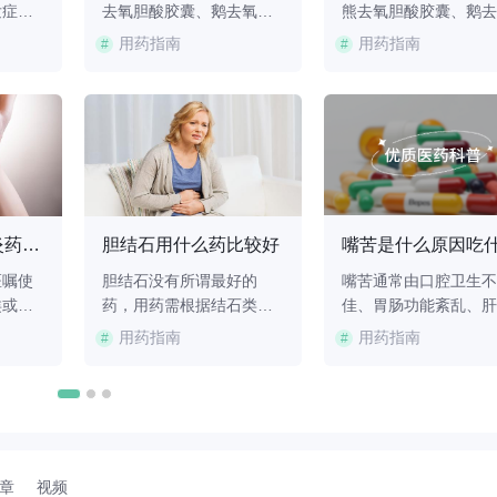
发症决
去氧胆酸胶囊、鹅去氧胆
熊去氧胆酸胶囊、鹅去
熊去氧
酸胶囊、复方阿嗪米特肠
胆酸胶囊、胆宁片、消
用药指南
用药指南
#
#
片、复
溶片、消炎利胆片、胆宁
利胆片、茴三硫片等，
、匹维
片等，具体用药需严格遵
议在医生指导下根据胆
三联活
医嘱，不可自行服用。1.
石的类型和病情选用。
仅适用
熊去氧胆酸熊去氧胆酸胶
熊去氧胆酸胶囊熊去氧
者需手
囊主要用于治疗胆固醇性
酸胶囊的主要成分是熊
疗对于
胆囊结石，特别是对于直
氧胆酸，可通过降低胆
且胆囊
径较小且胆囊功能正常的
中胆固醇的饱和度、促
可遵医
患者效果较好。该药物通
胆固醇结石的溶解，适
胆囊炎吃什么消炎药治疗胆囊炎的好方法
胆结石用什么药比较好
过抑制肝脏中胆固
于胆固醇型胆结石
医嘱使
胆结石没有所谓最好的
嘴苦通常由口腔卫生不
类或硝
药，用药需根据结石类
佳、胃肠功能紊乱、肝
进行治
型、症状及患者具体情况
疾病、药物副作用及精
用药指南
用药指南
#
#
据炎症
选择，常用药物包括熊去
心理因素等引起，可遵
择。胆
氧胆酸胶囊、鹅去氧胆酸
嘱使用消炎利胆片、龙
要有头
胶囊、消炎利胆片、胆宁
泻肝丸、多潘立酮片等
氟沙星
片、茴三硫片等。这些药
物。1、口腔卫生不佳
去氧胆
物主要针对胆固醇结石或
腔内细菌滋生、牙周炎
片等药
缓解胆囊炎症状，但并非
龋齿等口腔问题，会导
章
视频