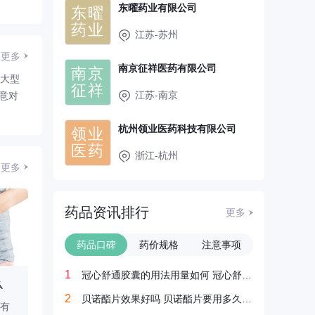
东曜药业有限公司
东曜
药业
江苏-苏州
更多
南京征祥医药有限公司
南京
择大型
征祥
江苏-南京
意对
杭州领业医药科技有限公司
领业
医药
浙江-杭州
更多
药品资讯排行
更多
药品口碑
药价规格
注意事项
1
冠心舒通胶囊的用法用量如何 冠心舒通胶囊多久见效？
么
胆里长满了石头吃什么药管用
女胆囊炎症状吃什么
2
贝诺酯片效果好吗 贝诺酯片要用多久才见效？
有
胆里长满石头通常指胆囊
女性胆囊炎症状通常由急