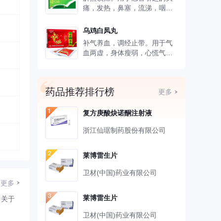
痛，发热，鼻塞，流涕，咽
痛。
乌鸡白凤丸
补气养血，调经止带。用于气
血两虚，身体瘦弱，心慌气
短，腰腿酸软，月经不调，带
下。
药品推荐排行榜
更多
复方庚酸炔诺酮注射液
浙江仙琚制药股份有限公司
莱博雷生片
卫材(中国)药业有限公司
更多
莱博雷生片
多关于
卫材(中国)药业有限公司