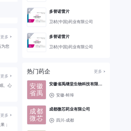
多替诺雷片
卫材(中国)药业有限公司
多替诺雷片
更多
药为您
卫材(中国)药业有限公司
热门药企
更多
更多
安徽省禹继堂生物科技有限公司
安徽
眠、心
省禹
安徽-蚌埠
成都微芯药业有限公司
成都
更多
微芯
四川-成都
效果；