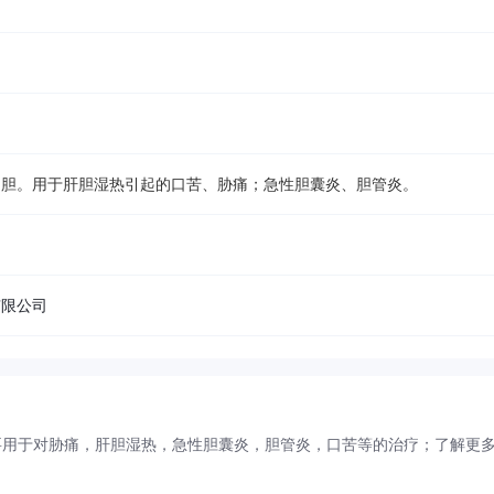
利胆。用于肝胆湿热引起的口苦、胁痛；急性胆囊炎、胆管炎。
。
有限公司
要用于对胁痛，肝胆湿热，急性胆囊炎，胆管炎，口苦等的治疗；了解更