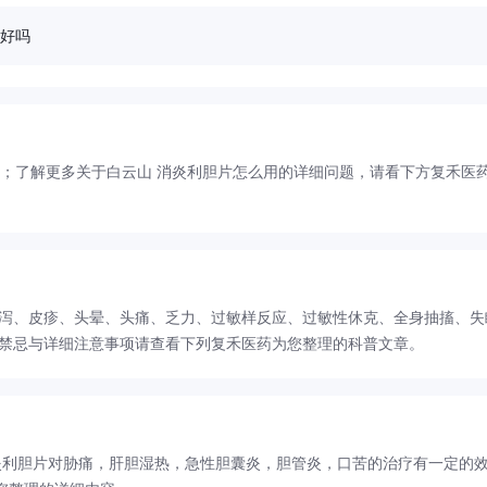
果好吗
次；了解更多关于白云山 消炎利胆片怎么用的详细问题，请看下方复禾医
腹泻、皮疹、头晕、头痛、乏力、过敏样反应、过敏性休克、全身抽搐、失
用禁忌与详细注意事项请查看下列复禾医药为您整理的科普文章。
炎利胆片对胁痛，肝胆湿热，急性胆囊炎，胆管炎，口苦的治疗有一定的