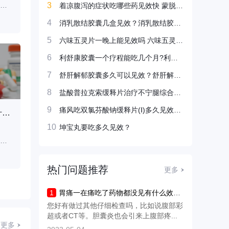
氧
结石充满型，药物治疗效
性胆囊炎、慢性胆囊炎、
3
着凉腹泻的症状吃哪些药见效快 蒙脱石散婴儿腹泻可以服用吗
炎
果有限，主要依靠熊去氧
胆石症继发感染、胆道蛔
用药指南
用药指南
#
#
4
消乳散结胶囊几盒见效？消乳散结胶囊吃多久有效果？
建
胆酸片、消炎利胆片、复
虫症、胆囊息肉并发炎症
结
方阿嗪米特肠溶片、匹维
等原因引起，可遵医嘱使
5
六味五灵片一晚上能见效吗 六味五灵片口碑如何?
1、
溴铵片、曲美布汀片等药
用消炎利胆片、熊去氧胆
6
利舒康胶囊一个疗程能吃几个月?利舒康胶囊多久见效?
胆
物缓解症状，但无法消除
酸胶囊、头孢克肟分散
去
大量结石，建议及时就医
片、甲硝唑片、匹维溴铵
7
舒肝解郁胶囊多久可以见效？舒肝解郁胶囊能长久吃吗？
汁
评估手术方案。1、溶石治
片等药物进行治疗。1.消
8
盐酸普拉克索缓释片治疗不宁腿综合征吗?盐酸普拉克索缓释片治疗不宁腿几天见效?
进
疗熊去氧胆酸片是临床常
炎利胆消炎利胆片是治疗
用
用的溶石药物，适用于胆
胆囊炎的常用中成药，具
9
痛风吃双氯芬酸钠缓释片(Ⅰ)多久见效?吃了双氯芬酸钠缓释片(Ⅰ)吃下去几分钟见效?
嘴苦是什么原因吃什么药
沙溪凉茶可以治疗什么病
柠檬烯胶囊的功效
固醇性结石且胆囊
有清热、祛湿、利胆
10
坤宝丸要吃多久见效？
沙溪凉茶在临床上主要用
柠檬烯胶囊的主要功效是
胆
于缓解风热感冒引起的咽
溶石排石及缓解胆道感染
神
喉肿痛、咳嗽痰黄等症
症状，多用于治疗胆固醇
用药指南
用药指南
#
#
医
状，也可辅助改善暑湿引
性胆结石、慢性胆囊炎等
热门问题推荐
更多
胆
起的头身困重、食欲不
疾病。其主要成分为柠檬
药
振。其功效与板蓝根颗
烯，具有促进胆汁分泌、
1
胃痛一在痛吃了药物都没见有什么效怎么办？
：口
粒、银翘解毒片等中成药
溶解胆固醇结石、抗菌消
您好有做过其他仔细检查吗，比如说腹部彩
或
类似，但须经中医辨证后
炎等作用。1、溶石排石
超或者CT等。胆囊炎也会引来上腹部疼...
致
使用。一、风热感冒沙溪
檬烯胶囊能改变胆汁中胆
更多