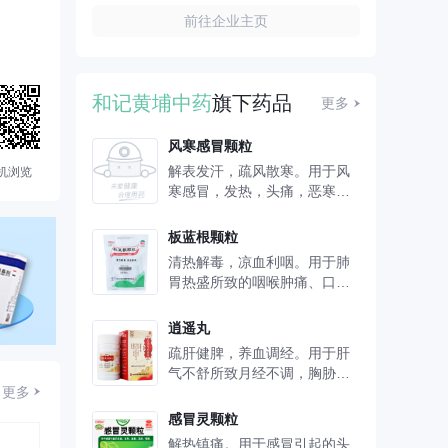
举的滋补品厂，进而转为经营医...
前往企业主页
和记黄埔中药
旗下药品
更多
风寒感冒颗粒
解表发汗，疏风散寒。用于风
机浏览
寒感冒，发热，头痛，恶寒，
无汗，咳嗽，鼻塞，流清涕。
板蓝根颗粒
清热解毒，凉血利咽。用于肺
胃热盛所致的咽喉肿痛、口咽
干燥；急性扁桃体炎见上述证
候者。
逍遥丸
疏肝健脾，养血调经。用于肝
气不舒所致月经不调，胸胁胀
更多
痛，头晕目眩，食欲减退。
感冒灵颗粒
解热镇痛。用于感冒引起的头